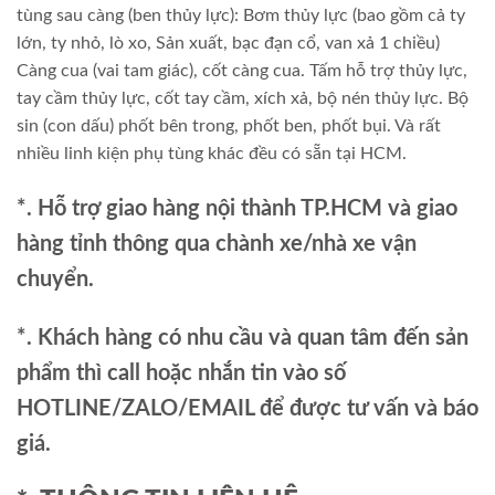
tùng sau càng (ben thủy lực): Bơm thủy lực (bao gồm cả ty
lớn, ty nhỏ, lò xo, Sản xuất, bạc đạn cổ, van xả 1 chiều)
Càng cua (vai tam giác), cốt càng cua. Tấm hỗ trợ thủy lực,
tay cầm thủy lực, cốt tay cầm, xích xả, bộ nén thủy lực. Bộ
sin (con dấu) phốt bên trong, phốt ben, phốt bụi. Và rất
nhiều linh kiện phụ tùng khác đều có sẵn tại HCM.
*. Hỗ trợ giao hàng nội thành TP.HCM và giao
hàng tỉnh thông qua chành xe/nhà xe vận
chuyển.
*. Khách hàng có nhu cầu và quan tâm đến sản
phẩm thì call hoặc nhắn tin vào số
HOTLINE/ZALO/EMAIL để được tư vấn và báo
giá.