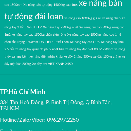
xe nâng bán
cao 1500mm
Xe nâng bán tự động 1500 kg cao 1m6
tự động đài loan
xe nâng cao 1000kg giá rẻ
xe nâng chéo
Xe
nâng tay 2 tấn TW-LIFTER
Xe nâng tay 2500kg nhật
Xe nâng tay cao 500kg nâng cao
1m2
xe nâng tay cao 1500kg chân siêu rộng
Xe nâng tay cao 1500kg nâng cao 1m6
chân siêu rộng 1500mm TW-LIFTER Đài Loan
Xe nâng tay cao OPK
Xe nâng tay inox
2.5 tấn
xe nâng tay quay đổ phuy nhật bản
xe nâng tay đặc biệt 838x1220mm
xe nâng
thủy sản mạ kẽm
xe nâng điện nhập khấu
xe đẩy 2 tầng 350kg
xe đẩy 150kg giá rẻ
xe
đẩy mặt bàn 200kg
Xe đẩy tay VIỆT XANH X550
TP.Hồ Chí Minh
334 Tân Hoà Đông, P. Bình Trị Đông, Q.Bình Tân,
TP.HCM
Hotline/Zalo/Viber:
096.297.2250