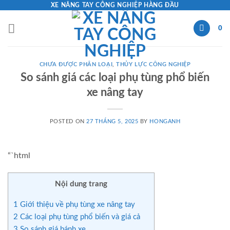
Skip
XE NÂNG TAY CÔNG NGHIỆP HÀNG ĐẦU
to
0
content
CHƯA ĐƯỢC PHÂN LOẠI
,
THỦY LỰC CÔNG NGHIỆP
So sánh giá các loại phụ tùng phổ biến
xe nâng tay
POSTED ON
27 THÁNG 5, 2025
BY
HONGANH
“`html
Nội dung trang
1
Giới thiệu về phụ tùng xe nâng tay
2
Các loại phụ tùng phổ biến và giá cả
3
So sánh giá bánh xe