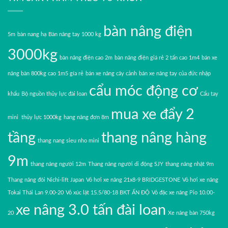
bàn nâng điện
5m
bàn nang hạ
Bàn nâng tay 1000 kg
3000kg
bàn nâng điện cao 2m
bàn nâng điện giá rẻ 2 tấn cao 1m4
bán xe
nâng bàn 800kg cao 1m5 gía rẻ
bán xe nâng cây cảnh
bán xe nâng tay của đức nhập
cẩu móc động cơ
khẩu
Bộ nguồn thủy lực đài loan
Cẩu tay
mua xe đẩy 2
mini thủy lực 1000kg
hang nâng đơn 8m
tầng
thang nâng hàng
thang nang sieu nho mini
9m
thang nâng người 12m
Thang nâng người di động SJY
thang nâng nhật 9m
Thang nâng đôi Nichi-lift Japan
Vỏ hơi xe nâng 21x8-9 BRIDGESTONE
Vỏ hơi xe nâng
Tokai Thái Lan 9.00-20
Vỏ xúc lật 15.5/80-18 BKT ẤN ĐỘ
Vỏ đặc xe nâng Pio 10.00-
xe nâng 3.0 tấn đài loan
20
Xe nâng bàn 750kg