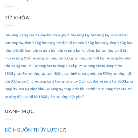
TỪ KHÓA
bàn nâng 500kg cao 900mm
bàn nâng gía rẻ
bàn nâng tay
bàn nâng tay 2x nhật bản
bàn nâng tay điện 500kg
bàn nâng tay điện di chuyển 500kg
bàn nâng điện 500kg
bàn
nâng điện đài loan
bán xe nâng bàn
bán xe nâng bán tự động.
bán xe nâng tay 2 tấn
mua xe nâng 2 tấn
xe nâng
xe nâng bàn 500kg
xe nâng bàn nhật bản
xe nâng bàn nhật
bản 800kg cao 1m5
xe nâng bán tự động 1500kg 3m
xe nâng bán tự động đi bộ
1500kg cao 3m
xe nâng cây cảnh 800kg cao 1m5
xe nâng mặt bàn 500kg
xe nâng mặt
bàn 800kg cao 1m5
xe nâng tay 2 tấn
xe nâng tay 2 tấn của đức
xe nâng tay 2000kg
xe
nâng tay 2000kg nhập khẩu
xe nâng tay thấp 2 tấn hiệu noblelift
xe nâng điện cao 3m3
xe nâng điện cao đi bộ 1500kg 3m
xe nâng điện giá rẻ
DANH MỤC
BỘ NGUỒN THỦY LỰC
(17)