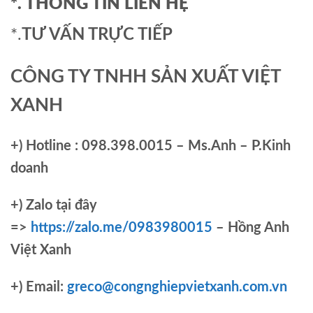
*. THÔNG TIN LIÊN HỆ
*.
TƯ VẤN TRỰC TIẾP
CÔNG TY TNHH SẢN XUẤT VIỆT
XANH
+)
Hotline : 098.398.0015 – Ms.Anh – P.Kinh
doanh
+)
Zalo tại đây
=>
https://zalo.me/0983980015
– Hồng Anh
Việt Xanh
+) Email:
greco@congnghiepvietxanh.com.vn