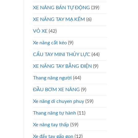
XE NÂNG BÁN TỰ ĐỘNG
(39)
XE NÂNG TAY MẠ KẼM
(6)
VỎ XE
(42)
Xe nâng cắt kéo
(9)
CẨU TAY MINI THỦY LỰC
(44)
XE NÂNG TAY BẰNG ĐIỆN
(9)
Thang nâng người
(44)
ĐẦU BƠM XE NÂNG
(9)
Xe nâng di chuyen phuy
(59)
Thang nâng tự hành
(11)
Xe nâng tay thấp
(59)
Xe đẩy tay gấp gọn
(12)