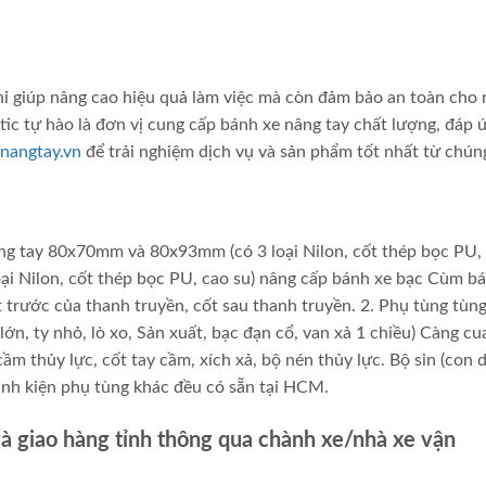
ỉ giúp nâng cao hiệu quả làm việc mà còn đảm bảo an toàn cho
ic tự hào là đơn vị cung cấp bánh xe nâng tay chất lượng, đáp 
nangtay.vn
để trải nghiệm dịch vụ và sản phẩm tốt nhất từ chúng
âng tay 80x70mm và 80x93mm (có 3 loại Nilon, cốt thép bọc PU,
ại Nilon, cốt thép bọc PU, cao su) nâng cấp bánh xe bạc Cùm bá
 trước của thanh truyền, cốt sau thanh truyền. 2. Phụ tùng tùn
ớn, ty nhỏ, lò xo, Sản xuất, bạc đạn cổ, van xả 1 chiều) Càng cua
cầm thủy lực, cốt tay cầm, xích xả, bộ nén thủy lực. Bộ sin (con 
linh kiện phụ tùng khác đều có sẵn tại HCM.
và giao hàng tỉnh thông qua chành xe/nhà xe vận