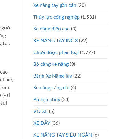
Xe nâng tay gắn cân
(20)
Thủy lực công nghiệp
(1.531)
 người
Xe nâng điện cao
(3)
ứng
XE NÂNG TAY INOX
(22)
 tôi.
Chưa được phân loại
(1.777)
Bộ càng xe nâng
(3)
 cao
Bánh Xe Nâng Tay
(22)
nh xe,
g sau
Xe nâng càng dài
(4)
 (vai
Bộ kẹp phuy
(24)
dấu)
VÕ XE
(5)
XE ĐẨY
(36)
XE NÂNG TAY SIÊU NGẮN
(6)