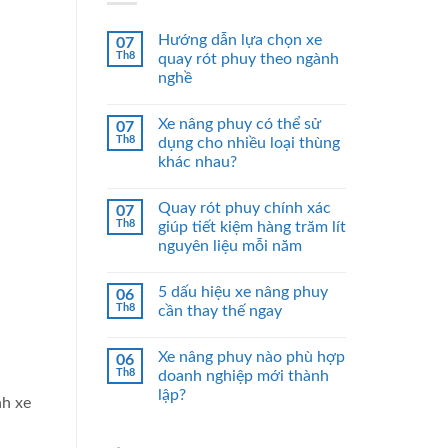
Hướng dẫn lựa chọn xe
07
Th8
quay rót phuy theo ngành
nghề
Xe nâng phuy có thể sử
07
Th8
dụng cho nhiều loại thùng
khác nhau?
Quay rót phuy chính xác
07
Th8
giúp tiết kiệm hàng trăm lít
nguyên liệu mỗi năm
5 dấu hiệu xe nâng phuy
06
Th8
cần thay thế ngay
Xe nâng phuy nào phù hợp
06
Th8
doanh nghiệp mới thành
lập?
nh xe