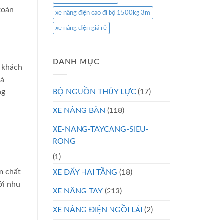
toàn
xe nâng điện cao đi bộ 1500kg 3m
xe nâng điện giá rẻ
DANH MỤC
ụ khách
và
BỘ NGUỒN THỦY LỰC
(17)
ng
XE NÂNG BÀN
(118)
XE-NANG-TAYCANG-SIEU-
RONG
(1)
ẩm chất
XE ĐẨY HAI TẦNG
(18)
ới nhu
XE NÂNG TAY
(213)
XE NÂNG ĐIỆN NGỒI LÁI
(2)