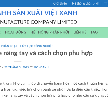
Giới thiệu
Hệ thống phân phối
Ti
NHH SẢN XUẤT VIỆT XANH
ANUFACTURE COMPANY LIMITED
C
HOẠT ĐỘNG
HỆ THỐNG PHÂN PHỐI
LIÊN HỆ
FAQ
 PHÂN LOẠI
,
THỦY LỰC CÔNG NGHIỆP
e nâng tay và cách chọn phù hợp
 ON
22 THÁNG 5, 2025
BY
HONGANH
ng trong kho vận, giúp di chuyển hàng hóa một cách thuận tiện v
 trơn tru, việc lựa chọn bánh xe phù hợp là điều cần thiết. Tron
bánh xe nâng tay và cách chọn lựa phù hợp cho nhu cầu sử dụng c