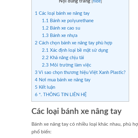
Nội dung trang
[
hide
]
1
Các loại bánh xe nâng tay
1.1
Bánh xe polyurethane
1.2
Bánh xe cao su
1.3
Bánh xe nhựa
2
Cách chọn bánh xe nâng tay phù hợp
2.1
Xác định loại bề mặt sử dụng
2.2
Khả năng chịu tải
2.3
Môi trường làm việc
3
Vì sao chọn thương hiệu Việt Xanh Plastic?
4
Nơi mua bánh xe nâng tay
5
Kết luận
6
*. THÔNG TIN LIÊN HỆ
Các loại bánh xe nâng tay
Bánh xe nâng tay có nhiều loại khác nhau, phù hợp
phổ biến: