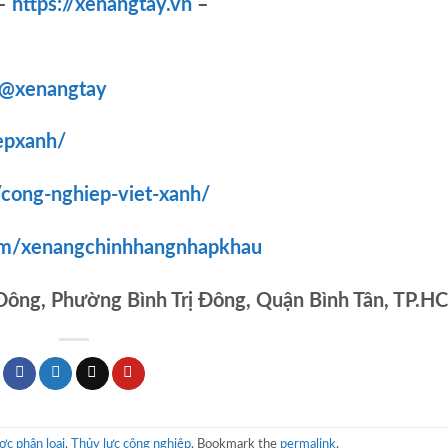
–
https://xenangtay.vn
–
/@xenangtay
epxanh/
/cong-nghiep-viet-xanh/
om/xenangchinhhangnhapkhau
 Đông, Phường Bình Trị Đông, Quận Bình Tân, TP.H
c phân loại
,
Thủy lực công nghiệp
. Bookmark the
permalink
.