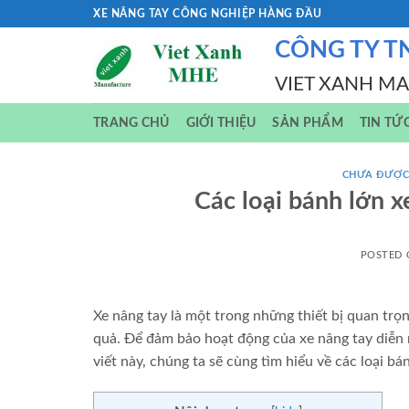
Skip
XE NÂNG TAY CÔNG NGHIỆP HÀNG ĐẦU
to
CÔNG TY T
content
VIET XANH M
TRANG CHỦ
GIỚI THIỆU
SẢN PHẨM
TIN TỨ
CHƯA ĐƯỢC
Các loại bánh lớn x
POSTED
Xe nâng tay là một trong những thiết bị quan trọ
quả. Để đảm bảo hoạt động của xe nâng tay diễn ra
viết này, chúng ta sẽ cùng tìm hiểu về các loại 