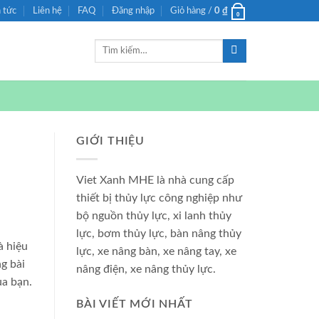
n tức
Liên hệ
FAQ
Đăng nhập
Giỏ hàng /
0
₫
0
Tìm
kiếm:
GIỚI THIỆU
Viet Xanh MHE là nhà cung cấp
thiết bị thủy lực công nghiệp như
bộ nguồn thủy lực, xi lanh thủy
lực, bơm thủy lực, bàn nâng thủy
à hiệu
lực, xe nâng bàn, xe nâng tay, xe
g bài
nâng điện, xe nâng thủy lực.
ủa bạn.
BÀI VIẾT MỚI NHẤT