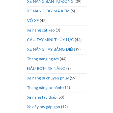
XE NÂNG BÁN TỰ ĐỘNG
(39)
XE NÂNG TAY MẠ KẼM
(6)
VỎ XE
(42)
Xe nâng cắt kéo
(9)
CẨU TAY MINI THỦY LỰC
(44)
XE NÂNG TAY BẰNG ĐIỆN
(9)
Thang nâng người
(44)
ĐẦU BƠM XE NÂNG
(9)
Xe nâng di chuyen phuy
(59)
Thang nâng tự hành
(11)
Xe nâng tay thấp
(59)
Xe đẩy tay gấp gọn
(12)