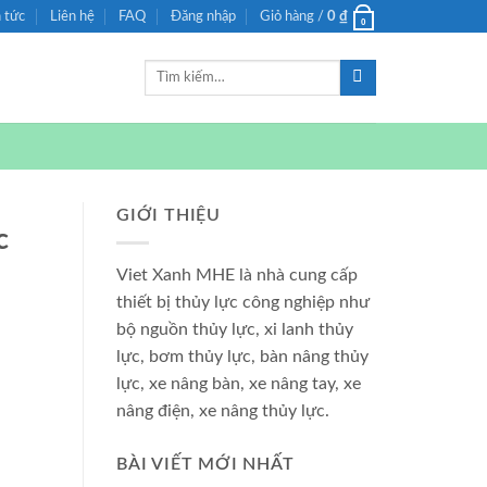
n tức
Liên hệ
FAQ
Đăng nhập
Giỏ hàng /
0
₫
0
Tìm
kiếm:
GIỚI THIỆU
c
Viet Xanh MHE là nhà cung cấp
thiết bị thủy lực công nghiệp như
bộ nguồn thủy lực, xi lanh thủy
lực, bơm thủy lực, bàn nâng thủy
lực, xe nâng bàn, xe nâng tay, xe
nâng điện, xe nâng thủy lực.
BÀI VIẾT MỚI NHẤT