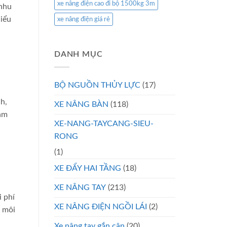
xe nâng điện cao đi bộ 1500kg 3m
 nhu
hiểu
xe nâng điện giá rẻ
DANH MỤC
BỘ NGUỒN THỦY LỰC
(17)
h,
XE NÂNG BÀN
(118)
tâm
XE-NANG-TAYCANG-SIEU-
RONG
(1)
XE ĐẨY HAI TẦNG
(18)
XE NÂNG TAY
(213)
 phí
XE NÂNG ĐIỆN NGỒI LÁI
(2)
i môi
Xe nâng tay gắn cân
(20)