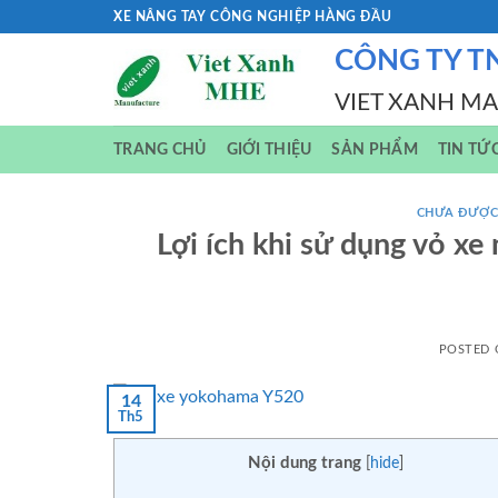
Skip
XE NÂNG TAY CÔNG NGHIỆP HÀNG ĐẦU
to
CÔNG TY T
content
VIET XANH M
TRANG CHỦ
GIỚI THIỆU
SẢN PHẨM
TIN TỨ
CHƯA ĐƯỢC
Lợi ích khi sử dụng vỏ x
POSTED
14
Th5
Nội dung trang
[
hide
]