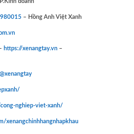
P.Kinh doanh
83980015
– Hồng Anh Việt Xanh
om.vn
–
https://xenangtay.vn
–
/@xenangtay
epxanh/
/cong-nghiep-viet-xanh/
om/xenangchinhhangnhapkhau