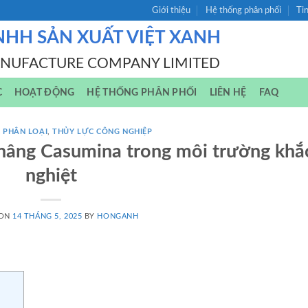
Giới thiệu
Hệ thống phân phối
Ti
NHH SẢN XUẤT VIỆT XANH
ANUFACTURE COMPANY LIMITED
C
HOẠT ĐỘNG
HỆ THỐNG PHÂN PHỐI
LIÊN HỆ
FAQ
 PHÂN LOẠI
,
THỦY LỰC CÔNG NGHIỆP
e nâng Casumina trong môi trường khắ
nghiệt
 ON
14 THÁNG 5, 2025
BY
HONGANH