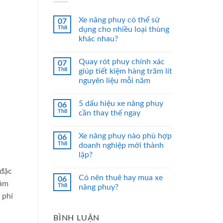
Xe nâng phuy có thể sử
07
Th8
dụng cho nhiều loại thùng
khác nhau?
Quay rót phuy chính xác
07
Th8
giúp tiết kiệm hàng trăm lít
nguyên liệu mỗi năm
5 dấu hiệu xe nâng phuy
06
Th8
cần thay thế ngay
Xe nâng phuy nào phù hợp
06
Th8
doanh nghiệp mới thành
lập?
 đặc
Có nên thuê hay mua xe
06
đảm
Th8
nâng phuy?
 phí
BÌNH LUẬN