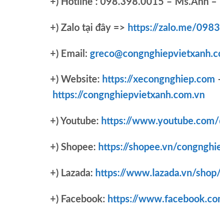
+)
Hotline : 098.398.0015 – Ms.Anh – 
+)
Zalo tại đây =>
https://zalo.me/09
+) Email:
greco@congnghiepvietxanh.c
+) Website:
https://xecongnghiep.com
https://congnghiepvietxanh.com.vn
+) Youtube:
https://www.youtube.com
+) Shopee:
https://shopee.vn/congnghi
+) Lazada:
https://www.lazada.vn/shop
+) Facebook:
https://www.facebook.c