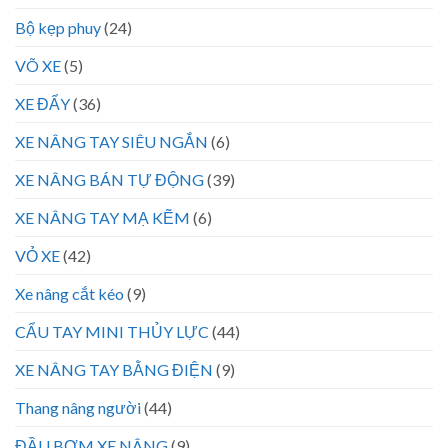
Bộ kẹp phuy
(24)
VÕ XE
(5)
XE ĐẨY
(36)
XE NÂNG TAY SIÊU NGẮN
(6)
XE NÂNG BÁN TỰ ĐỘNG
(39)
XE NÂNG TAY MẠ KẼM
(6)
VỎ XE
(42)
Xe nâng cắt kéo
(9)
CẨU TAY MINI THỦY LỰC
(44)
XE NÂNG TAY BẰNG ĐIỆN
(9)
Thang nâng người
(44)
ĐẦU BƠM XE NÂNG
(9)