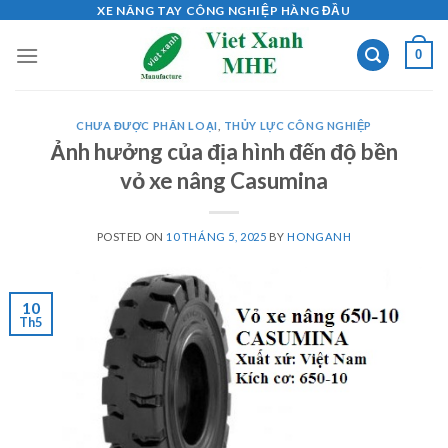
Skip
XE NÂNG TAY CÔNG NGHIỆP HÀNG ĐẦU
to
0
content
CHƯA ĐƯỢC PHÂN LOẠI
,
THỦY LỰC CÔNG NGHIỆP
Ảnh hưởng của địa hình đến độ bền
vỏ xe nâng Casumina
POSTED ON
10 THÁNG 5, 2025
BY
HONGANH
10
Th5