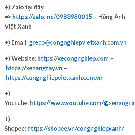
+)
Zalo tại đây
=>
https://zalo.me/0983980015
– Hồng Anh
Việt Xanh
+) Email:
greco@congnghiepvietxanh.com.vn
+) Website:
https://xecongnghiep.com
–
https://xenangtay.vn
–
https://congnghiepvietxanh.com.vn
+)
Youtube:
https://www.youtube.com/@xenangta
+)
Shopee:
https://shopee.vn/congnghiepxanh/