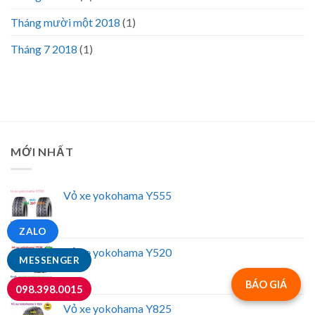
Tháng mười một 2018
(1)
Tháng 7 2018
(1)
MỚI NHẤT
Vỏ xe yokohama Y555
ZALO
Vỏ xe yokohama Y520
MESSENGER
BÁO GIÁ
098.398.0015
Vỏ xe yokohama Y825