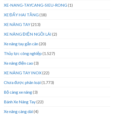
XE-NANG-TAYCANG-SIEU-RONG
(1)
XE ĐẨY HAI TẦNG
(18)
XE NÂNG TAY
(213)
XE NÂNG ĐIỆN NGỒI LÁI
(2)
Xe nâng tay gắn cân
(20)
Thủy lực công nghiệp
(1.527)
Xe nâng điện cao
(3)
XE NÂNG TAY INOX
(22)
Chưa được phân loại
(1.773)
Bộ càng xe nâng
(3)
Bánh Xe Nâng Tay
(22)
Xe nâng càng dài
(4)