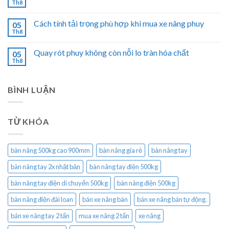
Th8
Cách tính tải trọng phù hợp khi mua xe nâng phuy
05
Th8
Quay rót phuy không còn nỗi lo tràn hóa chất
05
Th8
BÌNH LUẬN
TỪ KHÓA
bàn nâng 500kg cao 900mm
bàn nâng gía rẻ
bàn nâng tay
bàn nâng tay 2x nhật bản
bàn nâng tay điện 500kg
bàn nâng tay điện di chuyển 500kg
bàn nâng điện 500kg
bàn nâng điện đài loan
bán xe nâng bàn
bán xe nâng bán tự động.
bán xe nâng tay 2 tấn
mua xe nâng 2 tấn
xe nâng