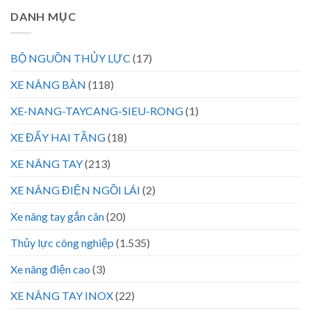
DANH MỤC
BỘ NGUỒN THỦY LỰC
(17)
XE NÂNG BÀN
(118)
XE-NANG-TAYCANG-SIEU-RONG
(1)
XE ĐẨY HAI TẦNG
(18)
XE NÂNG TAY
(213)
XE NÂNG ĐIỆN NGỒI LÁI
(2)
Xe nâng tay gắn cân
(20)
Thủy lực công nghiệp
(1.535)
Xe nâng điện cao
(3)
XE NÂNG TAY INOX
(22)