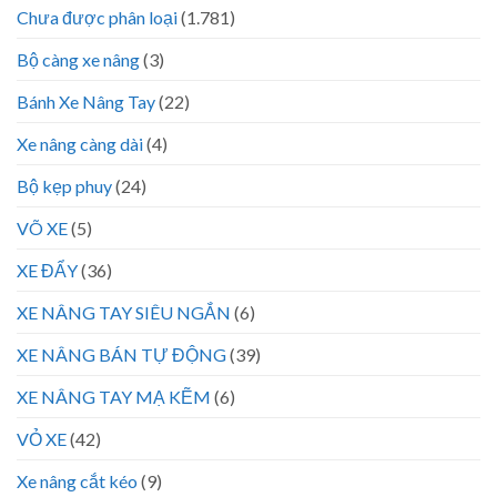
Chưa được phân loại
(1.781)
Bộ càng xe nâng
(3)
Bánh Xe Nâng Tay
(22)
Xe nâng càng dài
(4)
Bộ kẹp phuy
(24)
VÕ XE
(5)
XE ĐẨY
(36)
XE NÂNG TAY SIÊU NGẮN
(6)
XE NÂNG BÁN TỰ ĐỘNG
(39)
XE NÂNG TAY MẠ KẼM
(6)
VỎ XE
(42)
Xe nâng cắt kéo
(9)