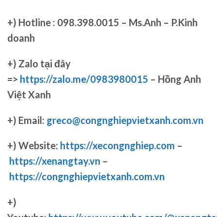
+)
Hotline : 098.398.0015 – Ms.Anh – P.Kinh
doanh
+)
Zalo tại đây
=>
https://zalo.me/0983980015
– Hồng Anh
Việt Xanh
+) Email:
greco@congnghiepvietxanh.com.vn
+) Website:
https://xecongnghiep.com
–
https://xenangtay.vn
–
https://congnghiepvietxanh.com.vn
+)