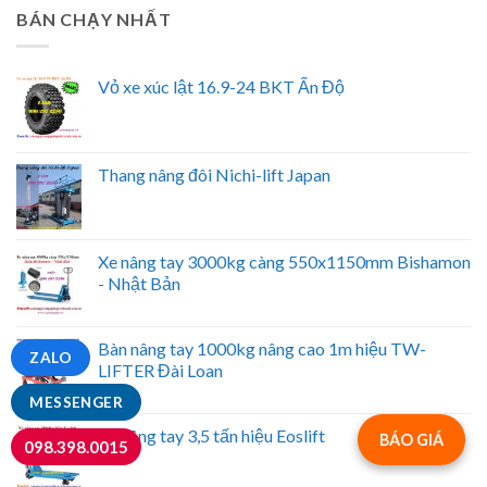
BÁN CHẠY NHẤT
Vỏ xe xúc lật 16.9-24 BKT Ấn Độ
Thang nâng đôi Nichi-lift Japan
Xe nâng tay 3000kg càng 550x1150mm Bishamon
- Nhật Bản
Bàn nâng tay 1000kg nâng cao 1m hiệu TW-
ZALO
LIFTER Đài Loan
MESSENGER
Xe nâng tay 3,5 tấn hiệu Eoslift
BÁO GIÁ
098.398.0015