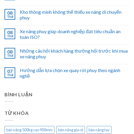
Kho thông minh không thể thiếu xe nâng di chuyển
08
Th8
phuy
Xe nâng phuy giúp doanh nghiệp đạt tiêu chuẩn an
08
Th8
toàn ISO?
Những câu hỏi khách hàng thường hỏi trước khi mua
08
Th8
xe nâng phuy
Hướng dẫn lựa chọn xe quay rót phuy theo ngành
07
Th8
nghề
BÌNH LUẬN
TỪ KHÓA
bàn nâng 500kg cao 900mm
bàn nâng gía rẻ
bàn nâng tay