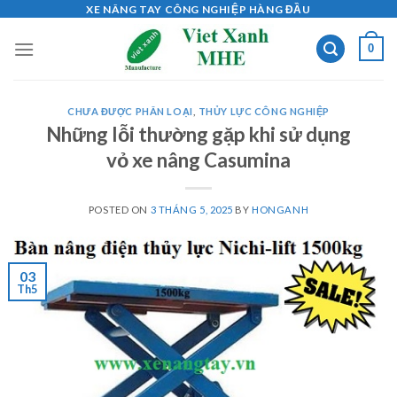
Skip
XE NÂNG TAY CÔNG NGHIỆP HÀNG ĐẦU
to
0
content
CHƯA ĐƯỢC PHÂN LOẠI
,
THỦY LỰC CÔNG NGHIỆP
Những lỗi thường gặp khi sử dụng
vỏ xe nâng Casumina
POSTED ON
3 THÁNG 5, 2025
BY
HONGANH
03
Th5