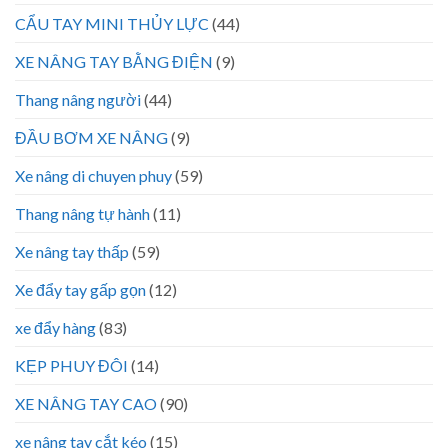
CẨU TAY MINI THỦY LỰC
(44)
XE NÂNG TAY BẰNG ĐIỆN
(9)
Thang nâng người
(44)
ĐẦU BƠM XE NÂNG
(9)
Xe nâng di chuyen phuy
(59)
Thang nâng tự hành
(11)
Xe nâng tay thấp
(59)
Xe đẩy tay gấp gọn
(12)
xe đẩy hàng
(83)
KẸP PHUY ĐÔI
(14)
XE NÂNG TAY CAO
(90)
xe nâng tay cắt kéo
(15)