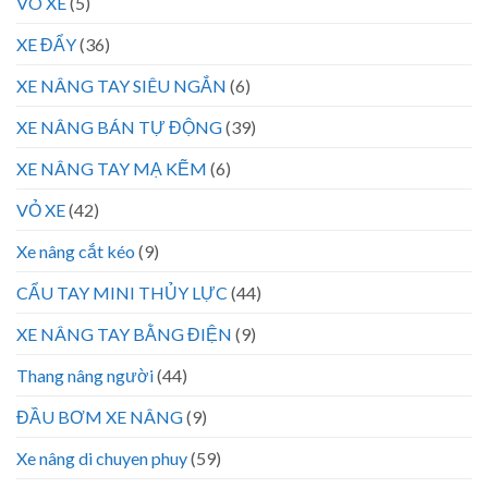
VÕ XE
(5)
XE ĐẨY
(36)
XE NÂNG TAY SIÊU NGẮN
(6)
XE NÂNG BÁN TỰ ĐỘNG
(39)
XE NÂNG TAY MẠ KẼM
(6)
VỎ XE
(42)
Xe nâng cắt kéo
(9)
CẨU TAY MINI THỦY LỰC
(44)
XE NÂNG TAY BẰNG ĐIỆN
(9)
Thang nâng người
(44)
ĐẦU BƠM XE NÂNG
(9)
Xe nâng di chuyen phuy
(59)