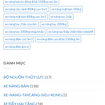
xe nâng bán tự động đi bộ 1500kg cao 3m
xe nâng cây cảnh 800kg cao 1m5
xe nâng mặt bàn 500kg
xe nâng mặt bàn 800kg cao 1m5
xe nâng tay 2 tấn
xe nâng tay 2 tấn của đức
xe nâng tay 2000kg
xe nâng tay 2000kg nhập khẩu
xe nâng tay thấp 2 tấn hiệu noblelift
xe nâng điện cao 3m3
xe nâng điện cao đi bộ 1500kg 3m
xe nâng điện giá rẻ
DANH MỤC
BỘ NGUỒN THỦY LỰC
(17)
XE NÂNG BÀN
(118)
XE-NANG-TAYCANG-SIEU-RONG
(1)
XE ĐẨY HAI TẦNG
(18)