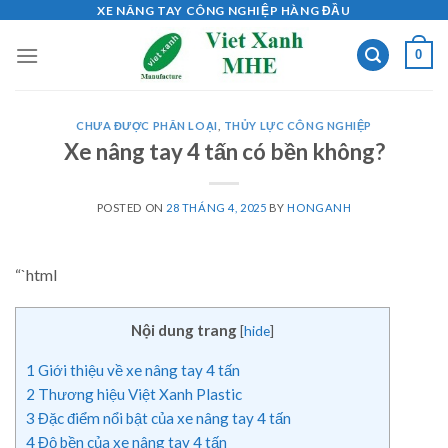
Skip
XE NÂNG TAY CÔNG NGHIỆP HÀNG ĐẦU
to
0
content
CHƯA ĐƯỢC PHÂN LOẠI
,
THỦY LỰC CÔNG NGHIỆP
Xe nâng tay 4 tấn có bền không?
POSTED ON
28 THÁNG 4, 2025
BY
HONGANH
“`html
Nội dung trang
[
hide
]
1
Giới thiệu về xe nâng tay 4 tấn
2
Thương hiệu Việt Xanh Plastic
3
Đặc điểm nổi bật của xe nâng tay 4 tấn
4
Độ bền của xe nâng tay 4 tấn