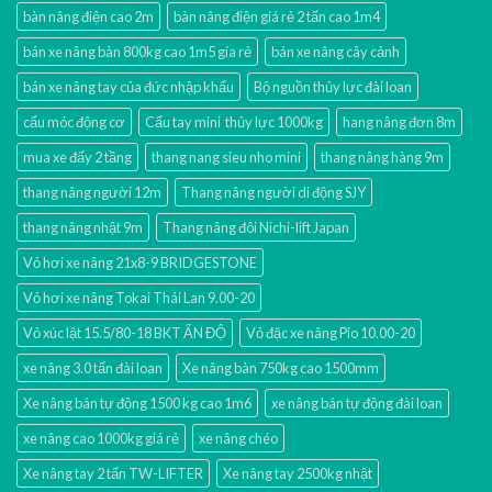
bàn nâng điện cao 2m
bàn nâng điện giá rẻ 2 tấn cao 1m4
bán xe nâng bàn 800kg cao 1m5 gía rẻ
bán xe nâng cây cảnh
bán xe nâng tay của đức nhập khẩu
Bộ nguồn thủy lực đài loan
cẩu móc động cơ
Cẩu tay mini thủy lực 1000kg
hang nâng đơn 8m
mua xe đẩy 2 tầng
thang nang sieu nho mini
thang nâng hàng 9m
thang nâng người 12m
Thang nâng người di động SJY
thang nâng nhật 9m
Thang nâng đôi Nichi-lift Japan
Vỏ hơi xe nâng 21x8-9 BRIDGESTONE
Vỏ hơi xe nâng Tokai Thái Lan 9.00-20
Vỏ xúc lật 15.5/80-18 BKT ẤN ĐỘ
Vỏ đặc xe nâng Pio 10.00-20
xe nâng 3.0 tấn đài loan
Xe nâng bàn 750kg cao 1500mm
Xe nâng bán tự động 1500 kg cao 1m6
xe nâng bán tự động đài loan
xe nâng cao 1000kg giá rẻ
xe nâng chéo
Xe nâng tay 2 tấn TW-LIFTER
Xe nâng tay 2500kg nhật