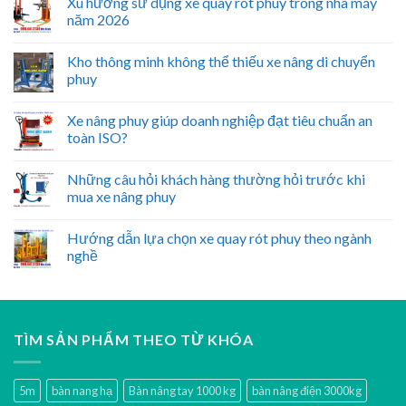
Xu hướng sử dụng xe quay rót phuy trong nhà máy
năm 2026
Kho thông minh không thể thiếu xe nâng di chuyển
phuy
Xe nâng phuy giúp doanh nghiệp đạt tiêu chuẩn an
toàn ISO?
Những câu hỏi khách hàng thường hỏi trước khi
mua xe nâng phuy
Hướng dẫn lựa chọn xe quay rót phuy theo ngành
nghề
TÌM SẢN PHẨM THEO TỪ KHÓA
5m
bàn nang hạ
Bàn nâng tay 1000 kg
bàn nâng điện 3000kg