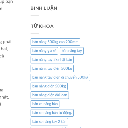
iúp bạn
BÌNH LUẬN
uê
TỪ KHÓA
g phải
bàn nâng 500kg cao 900mm
 hai,
bàn nâng gía rẻ
bàn nâng tay
cả
bàn nâng tay 2x nhật bản
bàn nâng tay điện 500kg
bàn nâng tay điện di chuyển 500kg
bàn nâng điện 500kg
ựa
bàn nâng điện đài loan
nhất.
ải
bán xe nâng bàn
bán xe nâng bán tự động.
bán xe nâng tay 2 tấn