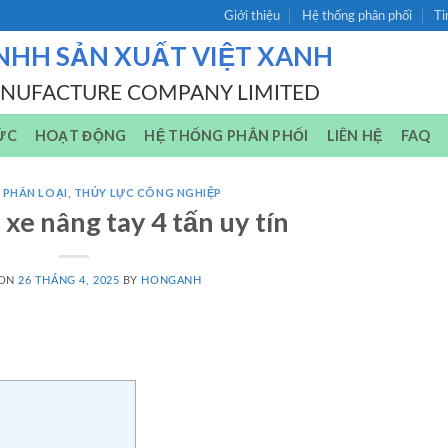
Giới thiệu
Hệ thống phân phối
Ti
NHH SẢN XUẤT VIỆT XANH
ANUFACTURE COMPANY LIMITED
ỨC
HOẠT ĐỘNG
HỆ THỐNG PHÂN PHỐI
LIÊN HỆ
FAQ
 PHÂN LOẠI
,
THỦY LỰC CÔNG NGHIỆP
 xe nâng tay 4 tấn uy tín
 ON
26 THÁNG 4, 2025
BY
HONGANH