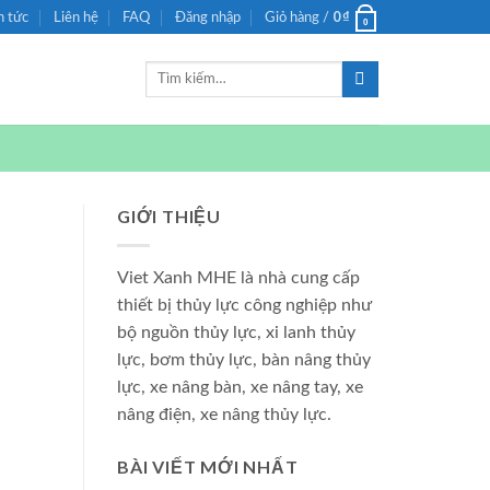
0
₫
n tức
Liên hệ
FAQ
Đăng nhập
Giỏ hàng /
0
Tìm
kiếm:
GIỚI THIỆU
Viet Xanh MHE là nhà cung cấp
thiết bị thủy lực công nghiệp như
bộ nguồn thủy lực, xi lanh thủy
lực, bơm thủy lực, bàn nâng thủy
lực, xe nâng bàn, xe nâng tay, xe
nâng điện, xe nâng thủy lực.
BÀI VIẾT MỚI NHẤT