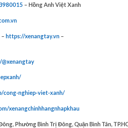
83980015
– Hồng Anh Việt Xanh
com.vn
–
https://xenangtay.vn
–
m/@xenangtay
iepxanh/
p/cong-nghiep-viet-xanh/
com/xenangchinhhangnhapkhau
 Đông, Phường Bình Trị Đông, Quận Bình Tân, TP.