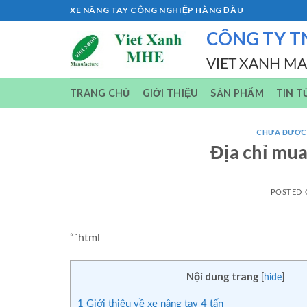
Skip
XE NÂNG TAY CÔNG NGHIỆP HÀNG ĐẦU
to
CÔNG TY T
content
VIET XANH M
TRANG CHỦ
GIỚI THIỆU
SẢN PHẨM
TIN T
CHƯA ĐƯỢC
Địa chỉ mua
POSTED
“`html
Nội dung trang
[
hide
]
1
Giới thiệu về xe nâng tay 4 tấn