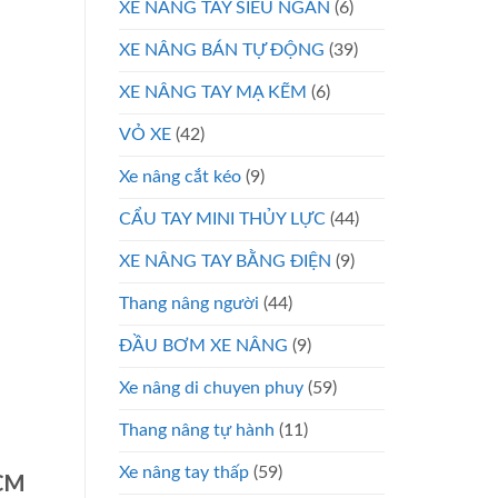
XE NÂNG TAY SIÊU NGẮN
(6)
XE NÂNG BÁN TỰ ĐỘNG
(39)
XE NÂNG TAY MẠ KẼM
(6)
VỎ XE
(42)
Xe nâng cắt kéo
(9)
CẨU TAY MINI THỦY LỰC
(44)
XE NÂNG TAY BẰNG ĐIỆN
(9)
Thang nâng người
(44)
ĐẦU BƠM XE NÂNG
(9)
Xe nâng di chuyen phuy
(59)
Thang nâng tự hành
(11)
Xe nâng tay thấp
(59)
HCM