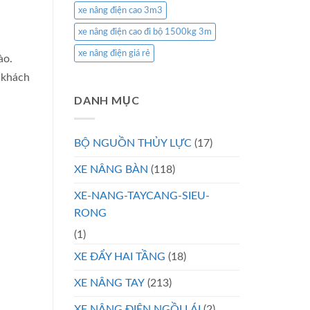
xe nâng điện cao 3m3
xe nâng điện cao đi bộ 1500kg 3m
xe nâng điện giá rẻ
ào.
 khách
DANH MỤC
BỘ NGUỒN THỦY LỰC
(17)
XE NÂNG BÀN
(118)
XE-NANG-TAYCANG-SIEU-
RONG
(1)
XE ĐẨY HAI TẦNG
(18)
XE NÂNG TAY
(213)
XE NÂNG ĐIỆN NGỒI LÁI
(2)