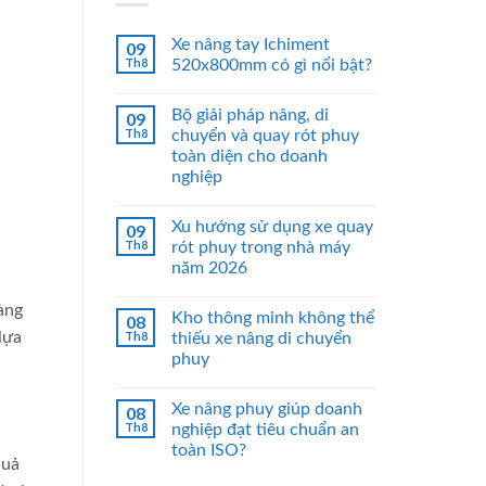
Xe nâng tay Ichiment
09
Th8
520x800mm có gì nổi bật?
Bộ giải pháp nâng, di
09
Th8
chuyển và quay rót phuy
toàn diện cho doanh
nghiệp
Xu hướng sử dụng xe quay
09
Th8
rót phuy trong nhà máy
năm 2026
àng
Kho thông minh không thể
08
Th8
lựa
thiếu xe nâng di chuyển
phuy
Xe nâng phuy giúp doanh
08
Th8
nghiệp đạt tiêu chuẩn an
toàn ISO?
quả