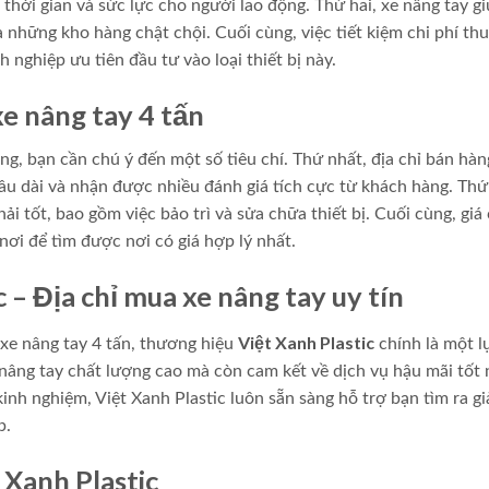
 thời gian và sức lực cho người lao động. Thứ hai, xe nâng tay g
à những kho hàng chật chội. Cuối cùng, việc tiết kiệm chi phí th
nghiệp ưu tiên đầu tư vào loại thiết bị này.
xe nâng tay 4 tấn
, bạn cần chú ý đến một số tiêu chí. Thứ nhất, địa chỉ bán hàn
 lâu dài và nhận được nhiều đánh giá tích cực từ khách hàng. Thứ
 tốt, bao gồm việc bảo trì và sửa chữa thiết bị. Cuối cùng, giá 
nơi để tìm được nơi có giá hợp lý nhất.
 – Địa chỉ mua xe nâng tay uy tín
Việt Xanh Plastic
 xe nâng tay 4 tấn, thương hiệu
chính là một l
nâng tay chất lượng cao mà còn cam kết về dịch vụ hậu mãi tốt 
nh nghiệm, Việt Xanh Plastic luôn sẵn sàng hỗ trợ bạn tìm ra gi
p.
 Xanh Plastic