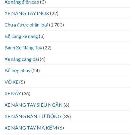
Xe nâng điện cao
(3)
XE NÂNG TAY INOX
(22)
Chưa được phân loại
(1.783)
Bộ càng xe nâng
(3)
Bánh Xe Nâng Tay
(22)
Xe nâng càng dài
(4)
Bộ kẹp phuy
(24)
VÕ XE
(5)
XE ĐẨY
(36)
XE NÂNG TAY SIÊU NGẮN
(6)
XE NÂNG BÁN TỰ ĐỘNG
(39)
XE NÂNG TAY MẠ KẼM
(6)