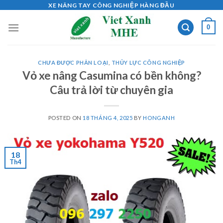
Skip
XE NÂNG TAY CÔNG NGHIỆP HÀNG ĐẦU
to
0
content
CHƯA ĐƯỢC PHÂN LOẠI
,
THỦY LỰC CÔNG NGHIỆP
Vỏ xe nâng Casumina có bền không?
Câu trả lời từ chuyên gia
POSTED ON
18 THÁNG 4, 2025
BY
HONGANH
18
Th4