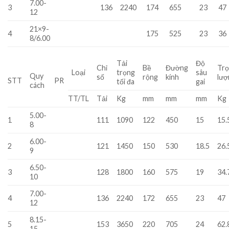
7.00-
3
136
2240
174
655
23
47
12
21×9-
4
175
525
23
36
8/6.00
Tải
Độ
Chỉ
Bề
Đường
Tr
Loại
trọng
sâu
Quy
số
rộng
kính
lượ
STT
PR
tối đa
gai
cách
TT/TL
Tải
Kg
mm
mm
mm
Kg
5.00-
1
111
1090
122
450
15
15.
8
6.00-
2
121
1450
150
530
18.5
26.
9
6.50-
3
128
1800
160
575
19
34.
10
7.00-
4
136
2240
172
655
23
47
12
8.15-
5
153
3650
220
705
24
62.
15