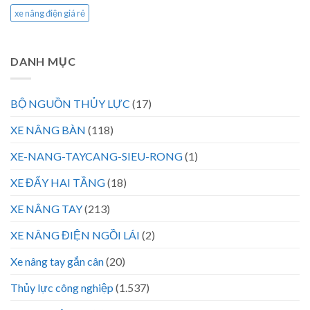
xe nâng điện giá rẻ
DANH MỤC
BỘ NGUỒN THỦY LỰC
(17)
XE NÂNG BÀN
(118)
XE-NANG-TAYCANG-SIEU-RONG
(1)
XE ĐẨY HAI TẦNG
(18)
XE NÂNG TAY
(213)
XE NÂNG ĐIỆN NGỒI LÁI
(2)
Xe nâng tay gắn cân
(20)
Thủy lực công nghiệp
(1.537)