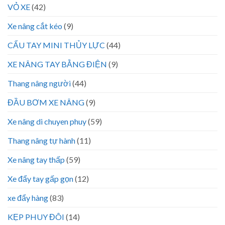
VỎ XE
(42)
Xe nâng cắt kéo
(9)
CẨU TAY MINI THỦY LỰC
(44)
XE NÂNG TAY BẰNG ĐIỆN
(9)
Thang nâng người
(44)
ĐẦU BƠM XE NÂNG
(9)
Xe nâng di chuyen phuy
(59)
Thang nâng tự hành
(11)
Xe nâng tay thấp
(59)
Xe đẩy tay gấp gọn
(12)
xe đẩy hàng
(83)
KẸP PHUY ĐÔI
(14)