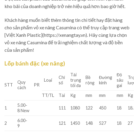
kho bãi của doanh nghiệp trở nên hiệu quả hơn bao giờ hết.
Khách hàng muốn biết thêm thông tin chi tiết hay đặt hàng
cho sản phẩm vỏ xe nâng Casumina có thể truy cập trang web
[Việt Xanh Plastic](https://xenangtay.vn). Hãy cùng lựa chọn
vỏ xe nâng Casumina để trải nghiệm chất lượng và độ bền
của sản phẩm!
Lốp bánh đặc (xe nâng)
Tải
Độ
Chỉ
Bề
Đường
Tr
Loại
trọng
sâu
Quy
số
rộng
kính
lư
STT
PR
tối đa
gai
cách
TT/TL
Tải
Kg
mm
mm
mm
Kg
5.00-
1
111
1080
122
450
18
18.
8 New
6.00-
2
121
1450
148
527
18
27
9