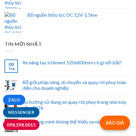
Bộ nguồn thủy lực DC 12V-1.5kw
TIN MỚI NHẤT
Xe nâng tay Ichiment 520x800mm có gì nổi bật?
09
Th8
Bộ giải pháp nâng, di chuyển và quay rót phuy toàn
diện cho doanh nghiệp
ZALO
Xu hướng sử dụng xe quay rót phuy trong nhà máy
năm 2026
MESSENGER
Kho thông minh không thể thiếu xe nâng di chuyển
BÁO GIÁ
098.398.0015
phuy