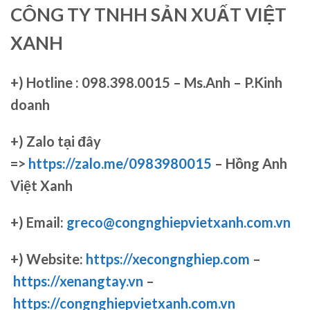
CÔNG TY TNHH SẢN XUẤT VIỆT
XANH
+)
Hotline : 098.398.0015 – Ms.Anh – P.Kinh
doanh
+)
Zalo tại đây
=>
https://zalo.me/0983980015
– Hồng Anh
Việt Xanh
+) Email:
greco@congnghiepvietxanh.com.vn
+) Website:
https://xecongnghiep.com
–
https://xenangtay.vn
–
https://congnghiepvietxanh.com.vn