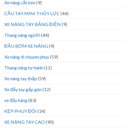
Xe nâng cắt kéo
(9)
CẨU TAY MINI THỦY LỰC
(44)
XE NÂNG TAY BẰNG ĐIỆN
(9)
Thang nâng người
(44)
ĐẦU BƠM XE NÂNG
(9)
Xe nâng di chuyen phuy
(59)
Thang nâng tự hành
(11)
Xe nâng tay thấp
(59)
Xe đẩy tay gấp gọn
(12)
xe đẩy hàng
(83)
KẸP PHUY ĐÔI
(14)
XE NÂNG TAY CAO
(90)