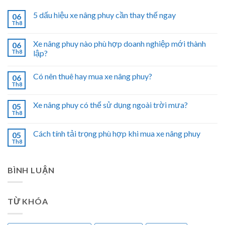
5 dấu hiệu xe nâng phuy cần thay thế ngay
06
Th8
Xe nâng phuy nào phù hợp doanh nghiệp mới thành
06
Th8
lập?
Có nên thuê hay mua xe nâng phuy?
06
Th8
Xe nâng phuy có thể sử dụng ngoài trời mưa?
05
Th8
Cách tính tải trọng phù hợp khi mua xe nâng phuy
05
Th8
BÌNH LUẬN
TỪ KHÓA