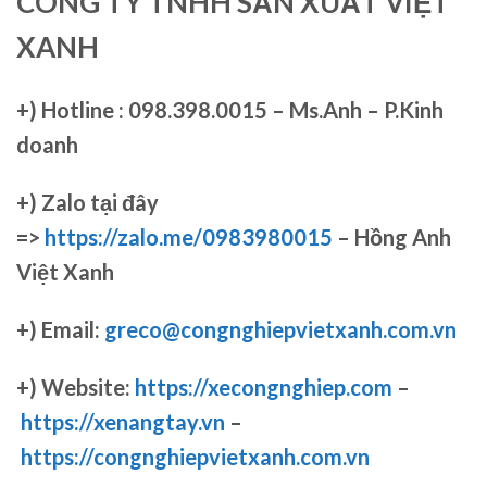
CÔNG TY TNHH SẢN XUẤT VIỆT
XANH
+)
Hotline : 098.398.0015 – Ms.Anh – P.Kinh
doanh
+)
Zalo tại đây
=>
https://zalo.me/0983980015
– Hồng Anh
Việt Xanh
+) Email:
greco@congnghiepvietxanh.com.vn
+) Website:
https://xecongnghiep.com
–
https://xenangtay.vn
–
https://congnghiepvietxanh.com.vn