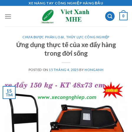
Skip
XE NÂNG TAY CÔNG NGHIỆP HÀNG ĐẦU
to
0
content
CHƯA ĐƯỢC PHÂN LOẠI
,
THỦY LỰC CÔNG NGHIỆP
Ứng dụng thực tế của xe đẩy hàng
trong đời sống
POSTED ON
15 THÁNG 4, 2025
BY
HONGANH
15
Th4