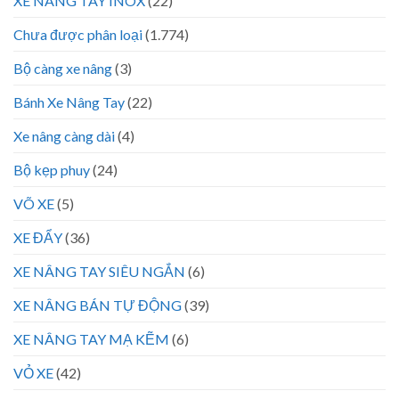
XE NÂNG TAY INOX
(22)
Chưa được phân loại
(1.774)
Bộ càng xe nâng
(3)
Bánh Xe Nâng Tay
(22)
Xe nâng càng dài
(4)
Bộ kẹp phuy
(24)
VÕ XE
(5)
XE ĐẨY
(36)
XE NÂNG TAY SIÊU NGẮN
(6)
XE NÂNG BÁN TỰ ĐỘNG
(39)
XE NÂNG TAY MẠ KẼM
(6)
VỎ XE
(42)