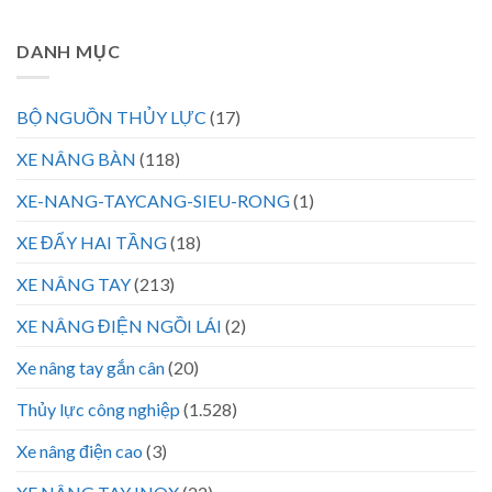
DANH MỤC
BỘ NGUỒN THỦY LỰC
(17)
XE NÂNG BÀN
(118)
XE-NANG-TAYCANG-SIEU-RONG
(1)
XE ĐẨY HAI TẦNG
(18)
XE NÂNG TAY
(213)
XE NÂNG ĐIỆN NGỒI LÁI
(2)
Xe nâng tay gắn cân
(20)
Thủy lực công nghiệp
(1.528)
Xe nâng điện cao
(3)