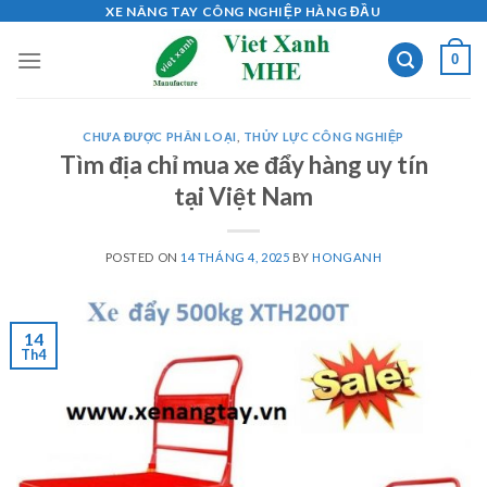
Skip
XE NÂNG TAY CÔNG NGHIỆP HÀNG ĐẦU
to
0
content
CHƯA ĐƯỢC PHÂN LOẠI
,
THỦY LỰC CÔNG NGHIỆP
Tìm địa chỉ mua xe đẩy hàng uy tín
tại Việt Nam
POSTED ON
14 THÁNG 4, 2025
BY
HONGANH
14
Th4