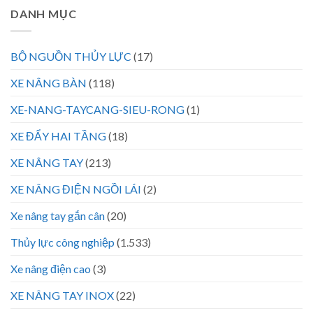
DANH MỤC
BỘ NGUỒN THỦY LỰC
(17)
XE NÂNG BÀN
(118)
XE-NANG-TAYCANG-SIEU-RONG
(1)
XE ĐẨY HAI TẦNG
(18)
XE NÂNG TAY
(213)
XE NÂNG ĐIỆN NGỒI LÁI
(2)
Xe nâng tay gắn cân
(20)
Thủy lực công nghiệp
(1.533)
Xe nâng điện cao
(3)
XE NÂNG TAY INOX
(22)