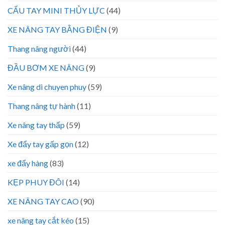
CẨU TAY MINI THỦY LỰC
(44)
XE NÂNG TAY BẰNG ĐIỆN
(9)
Thang nâng người
(44)
ĐẦU BƠM XE NÂNG
(9)
Xe nâng di chuyen phuy
(59)
Thang nâng tự hành
(11)
Xe nâng tay thấp
(59)
Xe đẩy tay gấp gọn
(12)
xe đẩy hàng
(83)
KẸP PHUY ĐÔI
(14)
XE NÂNG TAY CAO
(90)
xe nâng tay cắt kéo
(15)