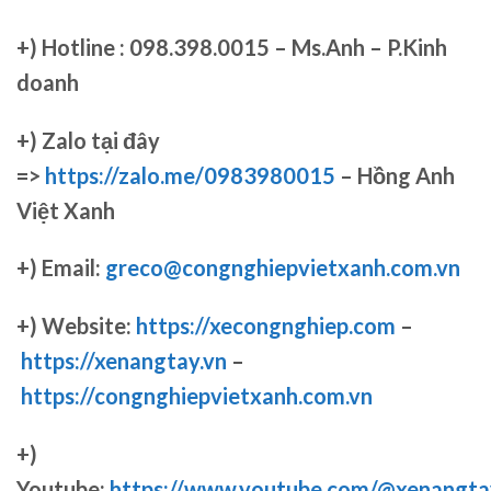
+)
Hotline : 098.398.0015 – Ms.Anh – P.Kinh
doanh
+)
Zalo tại đây
=>
https://zalo.me/0983980015
– Hồng Anh
Việt Xanh
+) Email:
greco@congnghiepvietxanh.com.vn
+) Website:
https://xecongnghiep.com
–
https://xenangtay.vn
–
https://congnghiepvietxanh.com.vn
+)
Youtube:
https://www.youtube.com/@xenangta