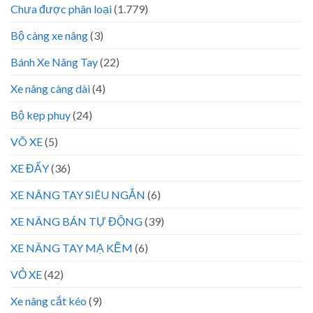
Chưa được phân loại
(1.779)
Bộ càng xe nâng
(3)
Bánh Xe Nâng Tay
(22)
Xe nâng càng dài
(4)
Bộ kẹp phuy
(24)
VÕ XE
(5)
XE ĐẨY
(36)
XE NÂNG TAY SIÊU NGẮN
(6)
XE NÂNG BÁN TỰ ĐỘNG
(39)
XE NÂNG TAY MẠ KẼM
(6)
VỎ XE
(42)
Xe nâng cắt kéo
(9)