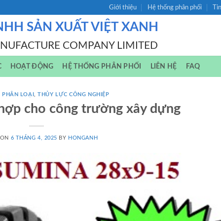
Giới thiệu
Hệ thống phân phối
Ti
NHH SẢN XUẤT VIỆT XANH
ANUFACTURE COMPANY LIMITED
C
HOẠT ĐỘNG
HỆ THỐNG PHÂN PHỐI
LIÊN HỆ
FAQ
 PHÂN LOẠI
,
THỦY LỰC CÔNG NGHIỆP
 hợp cho công trường xây dựng
 ON
6 THÁNG 4, 2025
BY
HONGANH