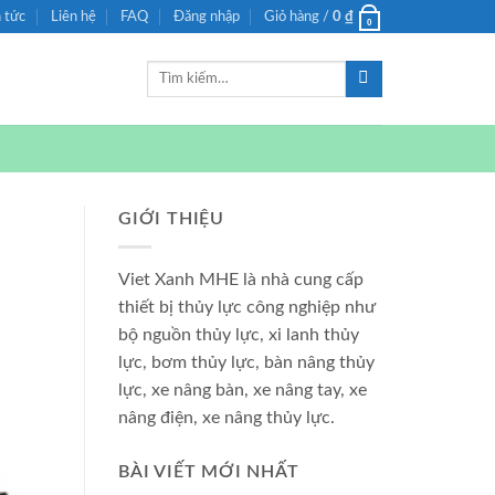
n tức
Liên hệ
FAQ
Đăng nhập
Giỏ hàng /
0
₫
0
Tìm
kiếm:
GIỚI THIỆU
Viet Xanh MHE là nhà cung cấp
thiết bị thủy lực công nghiệp như
bộ nguồn thủy lực, xi lanh thủy
lực, bơm thủy lực, bàn nâng thủy
lực, xe nâng bàn, xe nâng tay, xe
nâng điện, xe nâng thủy lực.
BÀI VIẾT MỚI NHẤT