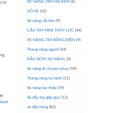
XE NÂNG TAY MẠ KẼM
(6)
 tại
VỎ XE
(42)
Xe nâng cắt kéo
(9)
CẨU TAY MINI THỦY LỰC
(44)
XE NÂNG TAY BẰNG ĐIỆN
(9)
Thang nâng người
(44)
ng.
ĐẦU BƠM XE NÂNG
(9)
Xe nâng di chuyen phuy
(59)
Thang nâng tự hành
(11)
Xe nâng tay thấp
(59)
ệt
Xe đẩy tay gấp gọn
(12)
 Xanh
xe đẩy hàng
(83)