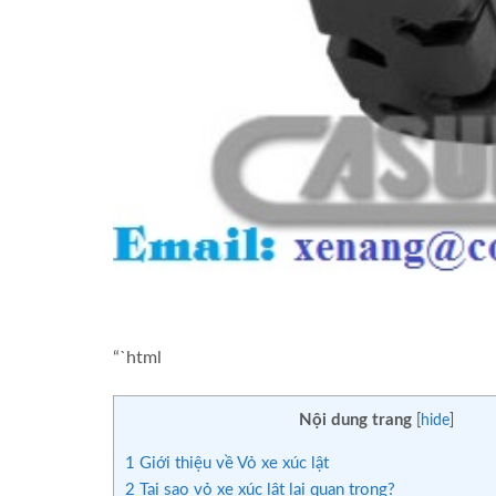
“`html
Nội dung trang
[
hide
]
1
Giới thiệu về Vỏ xe xúc lật
2
Tại sao vỏ xe xúc lật lại quan trọng?