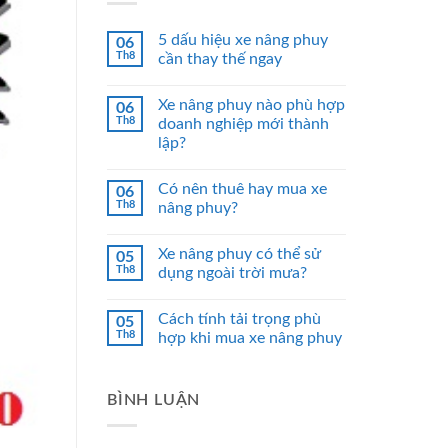
5 dấu hiệu xe nâng phuy
06
Th8
cần thay thế ngay
Xe nâng phuy nào phù hợp
06
Th8
doanh nghiệp mới thành
lập?
Có nên thuê hay mua xe
06
Th8
nâng phuy?
Xe nâng phuy có thể sử
05
Th8
dụng ngoài trời mưa?
Cách tính tải trọng phù
05
Th8
hợp khi mua xe nâng phuy
BÌNH LUẬN