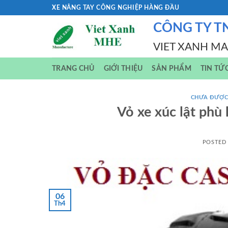
Skip
XE NÂNG TAY CÔNG NGHIỆP HÀNG ĐẦU
to
CÔNG TY T
content
VIET XANH M
TRANG CHỦ
GIỚI THIỆU
SẢN PHẨM
TIN TỨ
CHƯA ĐƯỢC
Vỏ xe xúc lật phù
POSTED
06
Th4