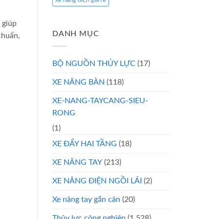
xe nâng điện giá rẻ
 giúp
DANH MỤC
chuẩn,
BỘ NGUỒN THỦY LỰC
(17)
XE NÂNG BÀN
(118)
XE-NANG-TAYCANG-SIEU-
RONG
(1)
XE ĐẨY HAI TẦNG
(18)
XE NÂNG TAY
(213)
XE NÂNG ĐIỆN NGỒI LÁI
(2)
Xe nâng tay gắn cân
(20)
Thủy lực công nghiệp
(1.528)