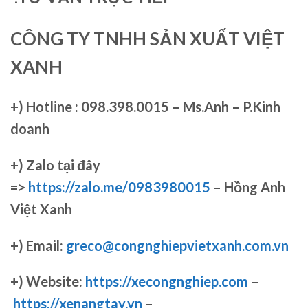
CÔNG TY TNHH SẢN XUẤT VIỆT
XANH
+)
Hotline : 098.398.0015 – Ms.Anh – P.Kinh
doanh
+)
Zalo tại đây
=>
https://zalo.me/0983980015
– Hồng Anh
Việt Xanh
+) Email:
greco@congnghiepvietxanh.com.vn
+) Website:
https://xecongnghiep.com
–
https://xenangtay.vn
–