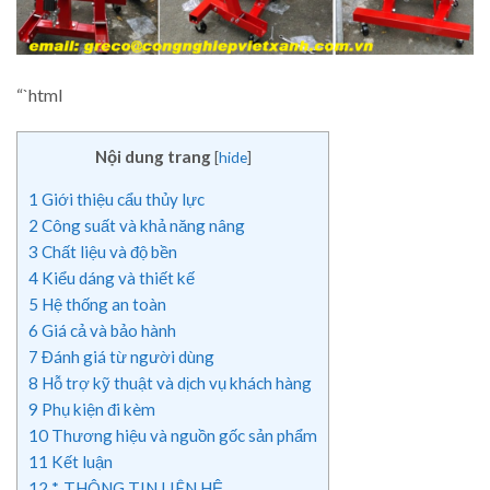
“`html
Nội dung trang
[
hide
]
1
Giới thiệu cẩu thủy lực
2
Công suất và khả năng nâng
3
Chất liệu và độ bền
4
Kiểu dáng và thiết kế
5
Hệ thống an toàn
6
Giá cả và bảo hành
7
Đánh giá từ người dùng
8
Hỗ trợ kỹ thuật và dịch vụ khách hàng
9
Phụ kiện đi kèm
10
Thương hiệu và nguồn gốc sản phẩm
11
Kết luận
12
*. THÔNG TIN LIÊN HỆ