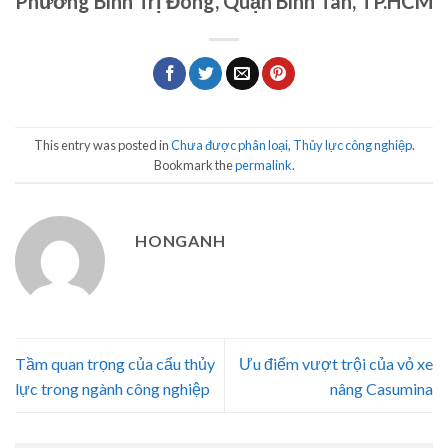
Phường Bình Trị Đông, Quận Bình Tân, TP.HCM
This entry was posted in
Chưa được phân loại
,
Thủy lực công nghiệp
.
Bookmark the
permalink
.
HONGANH
Tầm quan trọng của cẩu thủy
Ưu điểm vượt trội của vỏ xe
lực trong ngành công nghiệp
nâng Casumina