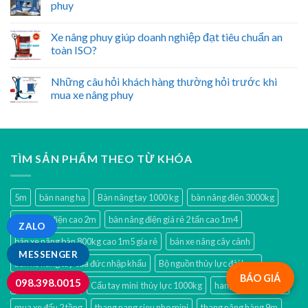
phuy
Xe nâng phuy giúp doanh nghiệp đạt tiêu chuẩn an
toàn ISO?
Những câu hỏi khách hàng thường hỏi trước khi
mua xe nâng phuy
TÌM SẢN PHẨM THEO TỪ KHÓA
5m
bàn nang hạ
Bàn nâng tay 1000 kg
bàn nâng điện 3000kg
bàn nâng điện cao 2m
bàn nâng điện giá rẻ 2 tấn cao 1m4
ZALO
bán xe nâng bàn 800kg cao 1m5 gía rẻ
bán xe nâng cây cảnh
MESSENGER
bán xe nâng tay của đức nhập khẩu
Bộ nguồn thủy lực đài loan
BÁO GIÁ
098.398.0015
cẩu móc động cơ
Cẩu tay mini thủy lực 1000kg
hang nâng đơn 8m
mua xe đẩy 2 tầng
thang nang sieu nho mini
thang nâng hàng 9m