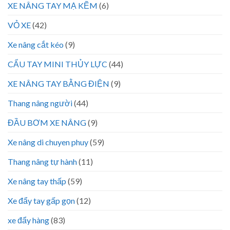
XE NÂNG TAY MẠ KẼM
(6)
VỎ XE
(42)
Xe nâng cắt kéo
(9)
CẨU TAY MINI THỦY LỰC
(44)
XE NÂNG TAY BẰNG ĐIỆN
(9)
Thang nâng người
(44)
ĐẦU BƠM XE NÂNG
(9)
Xe nâng di chuyen phuy
(59)
Thang nâng tự hành
(11)
Xe nâng tay thấp
(59)
Xe đẩy tay gấp gọn
(12)
xe đẩy hàng
(83)