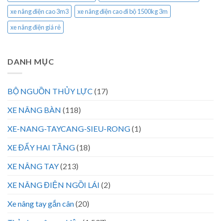
xe nâng điện cao 3m3
xe nâng điện cao đi bộ 1500kg 3m
xe nâng điện giá rẻ
DANH MỤC
BỘ NGUỒN THỦY LỰC
(17)
XE NÂNG BÀN
(118)
XE-NANG-TAYCANG-SIEU-RONG
(1)
XE ĐẨY HAI TẦNG
(18)
XE NÂNG TAY
(213)
XE NÂNG ĐIỆN NGỒI LÁI
(2)
Xe nâng tay gắn cân
(20)