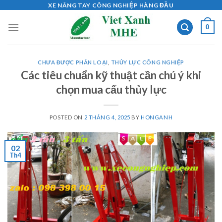
Skip
XE NÂNG TAY CÔNG NGHIỆP HÀNG ĐẦU
to
0
content
CHƯA ĐƯỢC PHÂN LOẠI
,
THỦY LỰC CÔNG NGHIỆP
Các tiêu chuẩn kỹ thuật cần chú ý khi
chọn mua cẩu thủy lực
POSTED ON
2 THÁNG 4, 2025
BY
HONGANH
02
Th4