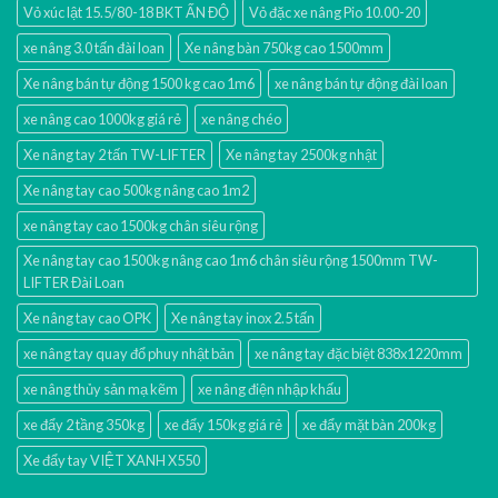
Vỏ xúc lật 15.5/80-18 BKT ẤN ĐỘ
Vỏ đặc xe nâng Pio 10.00-20
xe nâng 3.0 tấn đài loan
Xe nâng bàn 750kg cao 1500mm
Xe nâng bán tự động 1500 kg cao 1m6
xe nâng bán tự động đài loan
xe nâng cao 1000kg giá rẻ
xe nâng chéo
Xe nâng tay 2 tấn TW-LIFTER
Xe nâng tay 2500kg nhật
Xe nâng tay cao 500kg nâng cao 1m2
xe nâng tay cao 1500kg chân siêu rộng
Xe nâng tay cao 1500kg nâng cao 1m6 chân siêu rộng 1500mm TW-
LIFTER Đài Loan
Xe nâng tay cao OPK
Xe nâng tay inox 2.5 tấn
xe nâng tay quay đổ phuy nhật bản
xe nâng tay đặc biệt 838x1220mm
xe nâng thủy sản mạ kẽm
xe nâng điện nhập khấu
xe đẩy 2 tầng 350kg
xe đẩy 150kg giá rẻ
xe đẩy mặt bàn 200kg
Xe đẩy tay VIỆT XANH X550