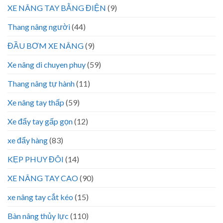
XE NÂNG TAY BẰNG ĐIỆN
(9)
Thang nâng người
(44)
ĐẦU BƠM XE NÂNG
(9)
Xe nâng di chuyen phuy
(59)
Thang nâng tự hành
(11)
Xe nâng tay thấp
(59)
Xe đẩy tay gấp gọn
(12)
xe đẩy hàng
(83)
KẸP PHUY ĐÔI
(14)
XE NÂNG TAY CAO
(90)
xe nâng tay cắt kéo
(15)
Bàn nâng thủy lực
(110)