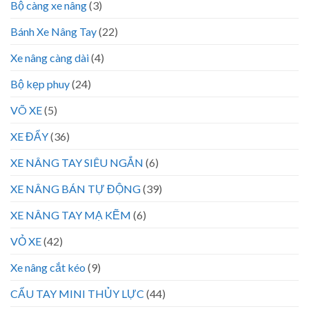
Bộ càng xe nâng
(3)
Bánh Xe Nâng Tay
(22)
Xe nâng càng dài
(4)
Bộ kẹp phuy
(24)
VÕ XE
(5)
XE ĐẨY
(36)
XE NÂNG TAY SIÊU NGẮN
(6)
XE NÂNG BÁN TỰ ĐỘNG
(39)
XE NÂNG TAY MẠ KẼM
(6)
VỎ XE
(42)
Xe nâng cắt kéo
(9)
CẨU TAY MINI THỦY LỰC
(44)