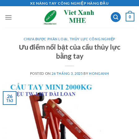
Skip
XE NÂNG TAY CÔNG NGHIỆP HÀNG ĐẦU
to
0
content
CHƯA ĐƯỢC PHÂN LOẠI
,
THỦY LỰC CÔNG NGHIỆP
Ưu điểm nổi bật của cẩu thủy lực
bằng tay
POSTED ON
26 THÁNG 3, 2025
BY
HONGANH
26
Th3