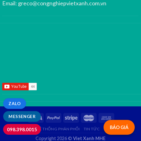
Email:
greco@congnghiepvietxanh.com.vn
ZALO
MESSENGER
BÁO GIÁ
GIỚI THIỆU
HỆ THỐNG PHÂN PHỐI
TIN TỨC
LIÊN HỆ
FAQ
098.398.0015
Copyright 2026 ©
Viet Xanh MHE