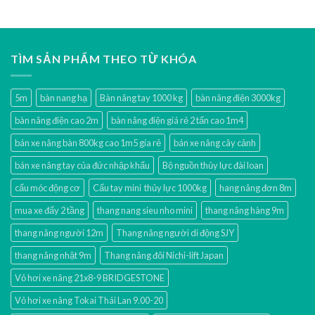
TÌM SẢN PHẨM THEO TỪ KHÓA
5m
bàn nang hạ
Bàn nâng tay 1000 kg
bàn nâng điện 3000kg
bàn nâng điện cao 2m
bàn nâng điện giá rẻ 2 tấn cao 1m4
bán xe nâng bàn 800kg cao 1m5 gía rẻ
bán xe nâng cây cảnh
bán xe nâng tay của đức nhập khẩu
Bộ nguồn thủy lực đài loan
cẩu móc động cơ
Cẩu tay mini thủy lực 1000kg
hang nâng đơn 8m
mua xe đẩy 2 tầng
thang nang sieu nho mini
thang nâng hàng 9m
thang nâng người 12m
Thang nâng người di động SJY
thang nâng nhật 9m
Thang nâng đôi Nichi-lift Japan
Vỏ hơi xe nâng 21x8-9 BRIDGESTONE
Vỏ hơi xe nâng Tokai Thái Lan 9.00-20