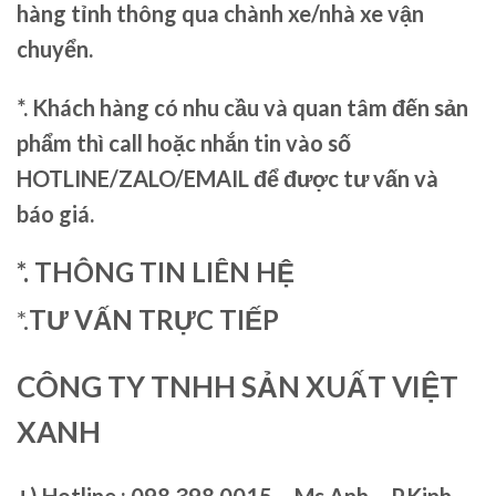
hàng tỉnh thông qua chành xe/nhà xe vận
chuyển.
*. Khách hàng có nhu cầu và quan tâm đến sản
phẩm thì call hoặc nhắn tin vào số
HOTLINE/ZALO/EMAIL để được tư vấn và
báo giá.
*. THÔNG TIN LIÊN HỆ
*.
TƯ VẤN TRỰC TIẾP
CÔNG TY TNHH SẢN XUẤT VIỆT
XANH
+)
Hotline : 098.398.0015 – Ms.Anh – P.Kinh