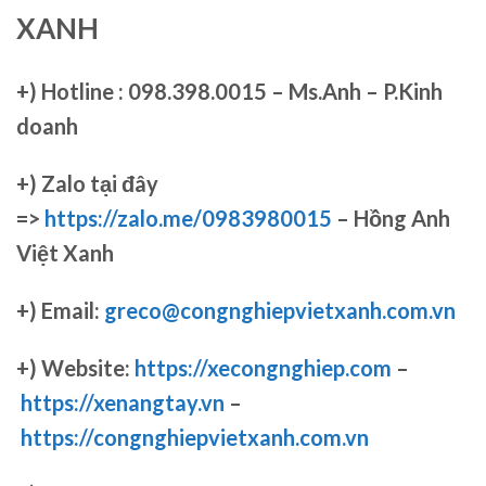
XANH
+)
Hotline : 098.398.0015 – Ms.Anh – P.Kinh
doanh
+)
Zalo tại đây
=>
https://zalo.me/0983980015
– Hồng Anh
Việt Xanh
+) Email:
greco@congnghiepvietxanh.com.vn
+) Website:
https://xecongnghiep.com
–
https://xenangtay.vn
–
https://congnghiepvietxanh.com.vn