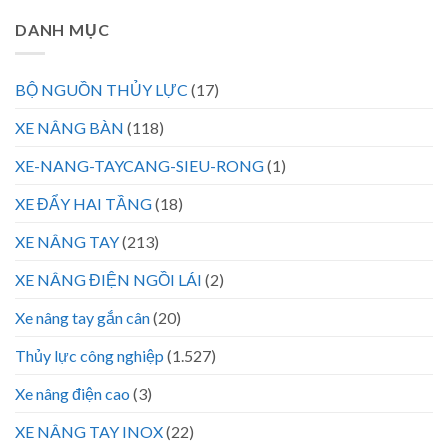
DANH MỤC
BỘ NGUỒN THỦY LỰC
(17)
XE NÂNG BÀN
(118)
XE-NANG-TAYCANG-SIEU-RONG
(1)
XE ĐẨY HAI TẦNG
(18)
XE NÂNG TAY
(213)
XE NÂNG ĐIỆN NGỒI LÁI
(2)
Xe nâng tay gắn cân
(20)
Thủy lực công nghiệp
(1.527)
Xe nâng điện cao
(3)
XE NÂNG TAY INOX
(22)