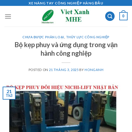
Skip
XE NÂNG TAY CÔNG NGHIỆP HÀNG ĐẦU
to
0
content
CHƯA ĐƯỢC PHÂN LOẠI
,
THỦY LỰC CÔNG NGHIỆP
Bộ kẹp phuy và ứng dụng trong vận
hành công nghiệp
POSTED ON
21 THÁNG 3, 2025
BY
HONGANH
21
Th3