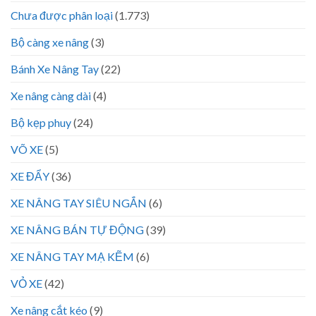
Chưa được phân loại
(1.773)
Bộ càng xe nâng
(3)
Bánh Xe Nâng Tay
(22)
Xe nâng càng dài
(4)
Bộ kẹp phuy
(24)
VÕ XE
(5)
XE ĐẨY
(36)
XE NÂNG TAY SIÊU NGẮN
(6)
XE NÂNG BÁN TỰ ĐỘNG
(39)
XE NÂNG TAY MẠ KẼM
(6)
VỎ XE
(42)
Xe nâng cắt kéo
(9)