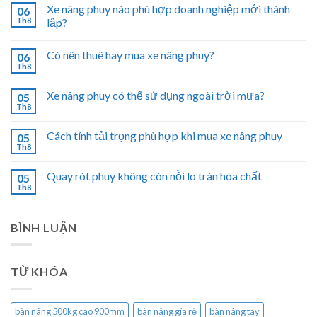
Xe nâng phuy nào phù hợp doanh nghiệp mới thành
06
Th8
lập?
Có nên thuê hay mua xe nâng phuy?
06
Th8
Xe nâng phuy có thể sử dụng ngoài trời mưa?
05
Th8
Cách tính tải trọng phù hợp khi mua xe nâng phuy
05
Th8
Quay rót phuy không còn nỗi lo tràn hóa chất
05
Th8
BÌNH LUẬN
TỪ KHÓA
bàn nâng 500kg cao 900mm
bàn nâng gía rẻ
bàn nâng tay