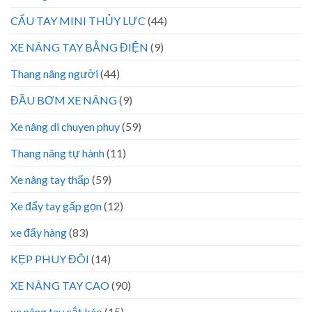
CẨU TAY MINI THỦY LỰC
(44)
XE NÂNG TAY BẰNG ĐIỆN
(9)
Thang nâng người
(44)
ĐẦU BƠM XE NÂNG
(9)
Xe nâng di chuyen phuy
(59)
Thang nâng tự hành
(11)
Xe nâng tay thấp
(59)
Xe đẩy tay gấp gọn
(12)
xe đẩy hàng
(83)
KẸP PHUY ĐÔI
(14)
XE NÂNG TAY CAO
(90)
xe nâng tay cắt kéo
(15)