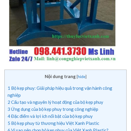
Nội dung trang
[
hide
]
1
Bộ kẹp phuy: Giải pháp hiệu quả trong vận hành công
nghiệp
2
Cấu tạo và nguyên lý hoạt động của bộ kẹp phuy
3
Ứng dụng của bộ kẹp phuy trong công nghiệp
4
Đặc điểm và lợi ích nổi bật của bộ kẹp phuy
5
Bộ kẹp phuy từ thương hiệu Việt Xanh Plastic
6
Vì sao nên chọn bộ kẹp phuy của Việt Xanh Plastic?