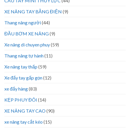
CẨU TAY MINI THỦY LỰC
(44)
XE NÂNG TAY BẰNG ĐIỆN
(9)
Thang nâng người
(44)
ĐẦU BƠM XE NÂNG
(9)
Xe nâng di chuyen phuy
(59)
Thang nâng tự hành
(11)
Xe nâng tay thấp
(59)
Xe đẩy tay gấp gọn
(12)
xe đẩy hàng
(83)
KẸP PHUY ĐÔI
(14)
XE NÂNG TAY CAO
(90)
xe nâng tay cắt kéo
(15)