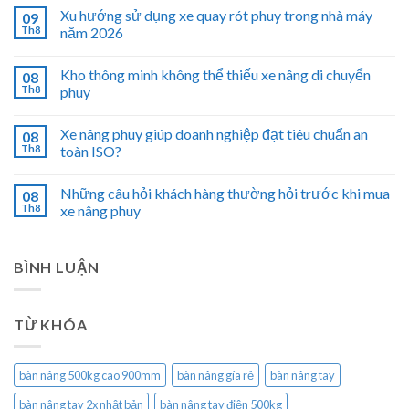
Xu hướng sử dụng xe quay rót phuy trong nhà máy
09
Th8
năm 2026
Kho thông minh không thể thiếu xe nâng di chuyển
08
Th8
phuy
Xe nâng phuy giúp doanh nghiệp đạt tiêu chuẩn an
08
Th8
toàn ISO?
Những câu hỏi khách hàng thường hỏi trước khi mua
08
Th8
xe nâng phuy
BÌNH LUẬN
TỪ KHÓA
bàn nâng 500kg cao 900mm
bàn nâng gía rẻ
bàn nâng tay
bàn nâng tay 2x nhật bản
bàn nâng tay điện 500kg