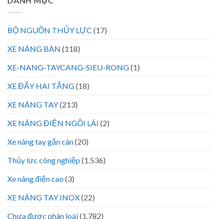
DANH MỤC
BỘ NGUỒN THỦY LỰC
(17)
XE NÂNG BÀN
(118)
XE-NANG-TAYCANG-SIEU-RONG
(1)
XE ĐẨY HAI TẦNG
(18)
XE NÂNG TAY
(213)
XE NÂNG ĐIỆN NGỒI LÁI
(2)
Xe nâng tay gắn cân
(20)
Thủy lực công nghiệp
(1.536)
Xe nâng điện cao
(3)
XE NÂNG TAY INOX
(22)
Chưa được phân loại
(1.782)