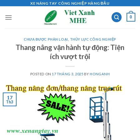
Skip
XE NÂNG TAY CÔNG NGHIỆP HÀNG ĐẦU
to
0
content
CHƯA ĐƯỢC PHÂN LOẠI
,
THỦY LỰC CÔNG NGHIỆP
Thang nâng vận hành tự động: Tiện
ích vượt trội
POSTED ON
17 THÁNG 3, 2025
BY
HONGANH
17
Th3