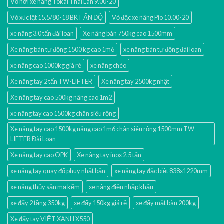
Vỏ hơi xe nâng Tokai Thái Lan 9.00-20
Vỏ xúc lật 15.5/80-18 BKT ẤN ĐỘ
Vỏ đặc xe nâng Pio 10.00-20
xe nâng 3.0 tấn đài loan
Xe nâng bàn 750kg cao 1500mm
Xe nâng bán tự động 1500 kg cao 1m6
xe nâng bán tự động đài loan
xe nâng cao 1000kg giá rẻ
xe nâng chéo
Xe nâng tay 2 tấn TW-LIFTER
Xe nâng tay 2500kg nhật
Xe nâng tay cao 500kg nâng cao 1m2
xe nâng tay cao 1500kg chân siêu rộng
Xe nâng tay cao 1500kg nâng cao 1m6 chân siêu rộng 1500mm TW-
LIFTER Đài Loan
Xe nâng tay cao OPK
Xe nâng tay inox 2.5 tấn
xe nâng tay quay đổ phuy nhật bản
xe nâng tay đặc biệt 838x1220mm
xe nâng thủy sản mạ kẽm
xe nâng điện nhập khấu
xe đẩy 2 tầng 350kg
xe đẩy 150kg giá rẻ
xe đẩy mặt bàn 200kg
Xe đẩy tay VIỆT XANH X550