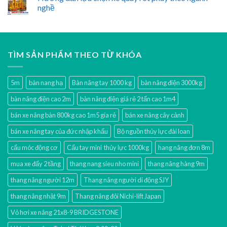
nghề
TÌM SẢN PHẨM THEO TỪ KHÓA
5m
bàn nang hạ
Bàn nâng tay 1000 kg
bàn nâng điện 3000kg
bàn nâng điện cao 2m
bàn nâng điện giá rẻ 2 tấn cao 1m4
bán xe nâng bàn 800kg cao 1m5 gía rẻ
bán xe nâng cây cảnh
bán xe nâng tay của đức nhập khẩu
Bộ nguồn thủy lực đài loan
cẩu móc động cơ
Cẩu tay mini thủy lực 1000kg
hang nâng đơn 8m
mua xe đẩy 2 tầng
thang nang sieu nho mini
thang nâng hàng 9m
thang nâng người 12m
Thang nâng người di động SJY
thang nâng nhật 9m
Thang nâng đôi Nichi-lift Japan
Vỏ hơi xe nâng 21x8-9 BRIDGESTONE