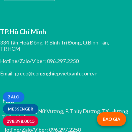
TP.Hồ Chí Minh
334 Tân Hoà Đông, P. Bình Trị Đông, Q.Bình Tân,
TP.HCM
Hotline/Zalo/Viber:
096.297.2250
Email:
greco@congnghiepvietxanh.com.vn
ZALO
Huế
MESSENGER
Kiệt 344 Trưng Nữ Vương, P. Thủy Dương, TX. Hương
Thủy, Huế
BÁO GIÁ
098.398.0015
Hotline/Zalo/Viber:
096.297.2250