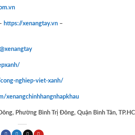
om.vn
–
https://xenangtay.vn
–
/@xenangtay
epxanh/
/cong-nghiep-viet-xanh/
om/xenangchinhhangnhapkhau
 Đông, Phường Bình Trị Đông, Quận Bình Tân, TP.H