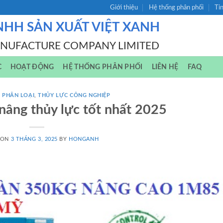
Giới thiệu
Hệ thống phân phối
Ti
NHH SẢN XUẤT VIỆT XANH
ANUFACTURE COMPANY LIMITED
C
HOẠT ĐỘNG
HỆ THỐNG PHÂN PHỐI
LIÊN HỆ
FAQ
 PHÂN LOẠI
,
THỦY LỰC CÔNG NGHIỆP
nâng thủy lực tốt nhất 2025
 ON
3 THÁNG 3, 2025
BY
HONGANH