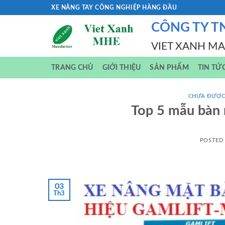
Skip
XE NÂNG TAY CÔNG NGHIỆP HÀNG ĐẦU
to
CÔNG TY T
content
VIET XANH M
TRANG CHỦ
GIỚI THIỆU
SẢN PHẨM
TIN TỨ
CHƯA ĐƯỢC
Top 5 mẫu bàn 
POSTED
03
Th3