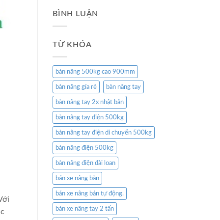
BÌNH LUẬN
TỪ KHÓA
bàn nâng 500kg cao 900mm
bàn nâng gía rẻ
bàn nâng tay
bàn nâng tay 2x nhật bản
bàn nâng tay điện 500kg
bàn nâng tay điện di chuyển 500kg
bàn nâng điện 500kg
bàn nâng điện đài loan
bán xe nâng bàn
bán xe nâng bán tự động.
Với
bán xe nâng tay 2 tấn
ác