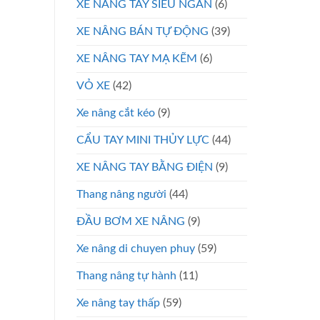
XE NÂNG TAY SIÊU NGẮN
(6)
XE NÂNG BÁN TỰ ĐỘNG
(39)
XE NÂNG TAY MẠ KẼM
(6)
VỎ XE
(42)
Xe nâng cắt kéo
(9)
CẨU TAY MINI THỦY LỰC
(44)
XE NÂNG TAY BẰNG ĐIỆN
(9)
Thang nâng người
(44)
ĐẦU BƠM XE NÂNG
(9)
Xe nâng di chuyen phuy
(59)
Thang nâng tự hành
(11)
Xe nâng tay thấp
(59)