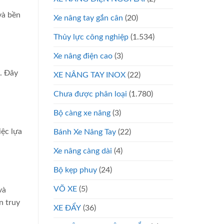
và bền
Xe nâng tay gắn cân
(20)
Thủy lực công nghiệp
(1.534)
Xe nâng điện cao
(3)
. Đây
XE NÂNG TAY INOX
(22)
Chưa được phân loại
(1.780)
Bộ càng xe nâng
(3)
iệc lựa
Bánh Xe Nâng Tay
(22)
Xe nâng càng dài
(4)
Bộ kẹp phuy
(24)
VÕ XE
(5)
và
n truy
XE ĐẨY
(36)