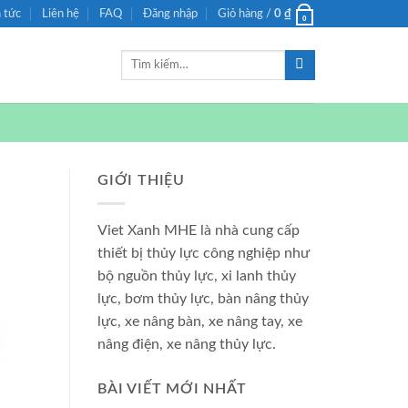
n tức
Liên hệ
FAQ
Đăng nhập
Giỏ hàng /
0
₫
0
Tìm
kiếm:
GIỚI THIỆU
Viet Xanh MHE là nhà cung cấp
thiết bị thủy lực công nghiệp như
bộ nguồn thủy lực, xi lanh thủy
lực, bơm thủy lực, bàn nâng thủy
lực, xe nâng bàn, xe nâng tay, xe
nâng điện, xe nâng thủy lực.
BÀI VIẾT MỚI NHẤT