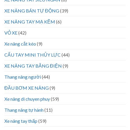
XE NÂNG BÁN TỰ ĐỘNG
(39)
XE NÂNG TAY MẠ KẼM
(6)
VỎ XE
(42)
Xe nâng cắt kéo
(9)
CẨU TAY MINI THỦY LỰC
(44)
XE NÂNG TAY BẰNG ĐIỆN
(9)
Thang nâng người
(44)
ĐẦU BƠM XE NÂNG
(9)
Xe nâng di chuyen phuy
(59)
Thang nâng tự hành
(11)
Xe nâng tay thấp
(59)