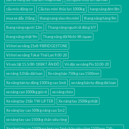
cẩu móc động cơ
Cẩu tay mini thủy lực 1000kg
hang nâng đơn 8m
mua xe đẩy 2 tầng
thang nang sieu nho mini
thang nâng hàng 9m
thang nâng người 12m
Thang nâng người di động SJY
thang nâng nhật 9m
Thang nâng đôi Nichi-lift Japan
Vỏ hơi xe nâng 21x8-9 BRIDGESTONE
Vỏ hơi xe nâng Tokai Thái Lan 9.00-20
Vỏ xúc lật 15.5/80-18 BKT ẤN ĐỘ
Vỏ đặc xe nâng Pio 10.00-20
xe nâng 3.0 tấn đài loan
Xe nâng bàn 750kg cao 1500mm
Xe nâng bán tự động 1500 kg cao 1m6
xe nâng bán tự động đài loan
xe nâng cao 1000kg giá rẻ
xe nâng chéo
Xe nâng tay 2 tấn TW-LIFTER
Xe nâng tay 2500kg nhật
Xe nâng tay cao 500kg nâng cao 1m2
xe nâng tay cao 1500kg chân siêu rộng
Xe nâng tay cao 1500kg nâng cao 1m6 chân siêu rộng 1500mm TW-