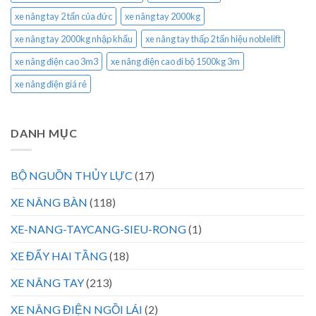
xe nâng tay 2 tấn của đức
xe nâng tay 2000kg
xe nâng tay 2000kg nhập khẩu
xe nâng tay thấp 2 tấn hiệu noblelift
xe nâng điện cao 3m3
xe nâng điện cao đi bộ 1500kg 3m
xe nâng điện giá rẻ
DANH MỤC
BỘ NGUỒN THỦY LỰC
(17)
XE NÂNG BÀN
(118)
XE-NANG-TAYCANG-SIEU-RONG
(1)
XE ĐẨY HAI TẦNG
(18)
XE NÂNG TAY
(213)
XE NÂNG ĐIỆN NGỒI LÁI
(2)