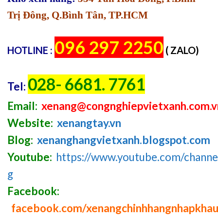
Trị Đông, Q.Bình Tân, TP.HCM
096 297 2250
HOTLINE :
( ZALO)
028- 6681. 7761
Tel:
Email:
xenang@congnghiepvietxanh.com.v
Website:
xenangtay.vn
Blog:
xenanghangvietxanh.blogspot.com
Youtube:
https://www.youtube.com/chan
g
Facebook:
facebook.com/xenangchinhhangnhapkha