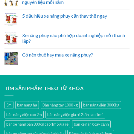
nguyên liệu mỗi năm
5 dấu hiệu xe nâng phuy cần thay thế ngay
Xe nâng phuy nào phù hợp doanh nghiệp mới thành
lập?
Có nên thuê hay mua xe nâng phuy?
TÌM SẢN PHẨM THEO TỪ KHÓA
5m
bàn nang hạ
Bàn nâng tay 1000 kg
bàn nâng điện 3000kg
bàn nâng điện cao 2m
bàn nâng điện giá rẻ 2 tấn cao 1m4
bán xe nâng bàn 800kg cao 1m5 gía rẻ
bán xe nâng cây cảnh
bán xe nâng tay của đức nhập khẩu
Bộ nguồn thủy lực đài loan