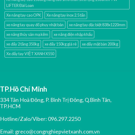
LIFTER Đài Loan
Xe nâng tay cao OPK
Xe nâng tay inox 2.5 tấn
xe nâng tay quay đổ phuy nhật bản
xe nâng tay đặc biệt 838x1220mm
xe nâng thủy sản mạ kẽm
xe nâng điện nhập khấu
xe đẩy 2 tầng 350kg
xe đẩy 150kg giá rẻ
xe đẩy mặt bàn 200kg
Xe đẩy tay VIỆT XANH X550
TP.Hồ Chí Minh
334 Tân Hoà Đông, P. Bình Trị Đông, Q.Bình Tân,
TP.HCM
Hotline/Zalo/Viber:
096.297.2250
Email:
greco@congnghiepvietxanh.com.vn