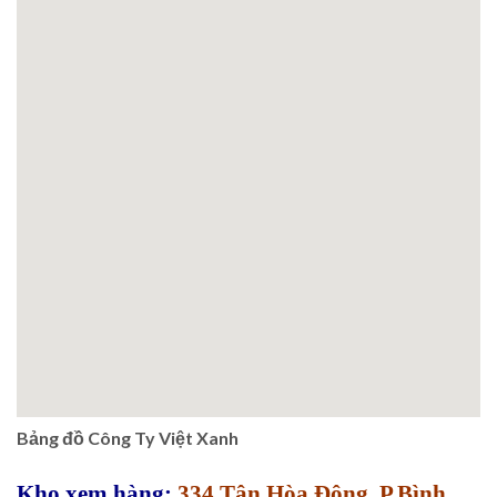
Bảng đồ Công Ty Việt Xanh
Kho xem hàng:
334 Tân Hòa Đông, P.Bình