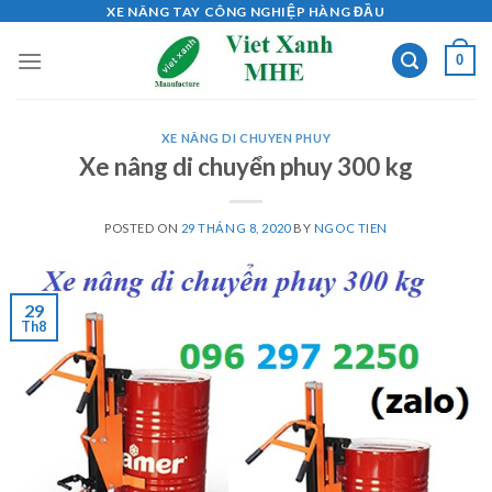
Skip
XE NÂNG TAY CÔNG NGHIỆP HÀNG ĐẦU
to
0
content
XE NÂNG DI CHUYEN PHUY
Xe nâng di chuyển phuy 300 kg
POSTED ON
29 THÁNG 8, 2020
BY
NGOC TIEN
29
Th8