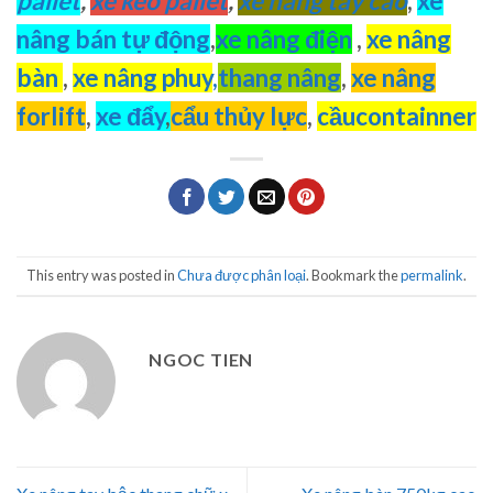
pallet
,
xe kéo pallet
,
xe nâng tay cao
,
xe
nâng bán tự động
,
xe nâng điện
,
xe nâng
bàn
,
xe nâng phuy
,
thang nâng
,
xe nâng
forlift
,
xe đẩy
,
cẩu thủy lực
,
cầucontainner
This entry was posted in
Chưa được phân loại
. Bookmark the
permalink
.
NGOC TIEN