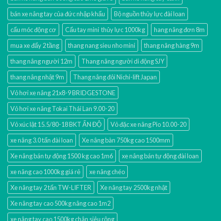
bán xe nâng tay của đức nhập khẩu
Bộ nguồn thủy lực đài loan
cẩu móc động cơ
Cẩu tay mini thủy lực 1000kg
hang nâng đơn 8m
mua xe đẩy 2 tầng
thang nang sieu nho mini
thang nâng hàng 9m
thang nâng người 12m
Thang nâng người di động SJY
thang nâng nhật 9m
Thang nâng đôi Nichi-lift Japan
Vỏ hơi xe nâng 21x8-9 BRIDGESTONE
Vỏ hơi xe nâng Tokai Thái Lan 9.00-20
Vỏ xúc lật 15.5/80-18 BKT ẤN ĐỘ
Vỏ đặc xe nâng Pio 10.00-20
xe nâng 3.0 tấn đài loan
Xe nâng bàn 750kg cao 1500mm
Xe nâng bán tự động 1500 kg cao 1m6
xe nâng bán tự động đài loan
xe nâng cao 1000kg giá rẻ
xe nâng chéo
Xe nâng tay 2 tấn TW-LIFTER
Xe nâng tay 2500kg nhật
Xe nâng tay cao 500kg nâng cao 1m2
xe nâng tay cao 1500kg chân siêu rộng