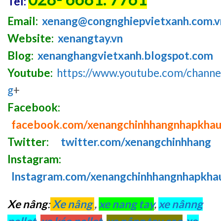
Tel:
Email:
xenang@congnghiepvietxanh.com.v
Website:
xenangtay.vn
Blog:
xenanghangvietxanh.blogspot.com
Youtube:
https://www.youtube.com/chan
g
+
Facebook:
facebook.com/xenangchinhhangnhapkha
Twitter:
twitter.com/xenangchinhhang
Instagram:
Instagram.com/xenangchinhhangnhapkha
Xe nâng
:
Xe nâng
,
xe nang tay
,
xe nânng