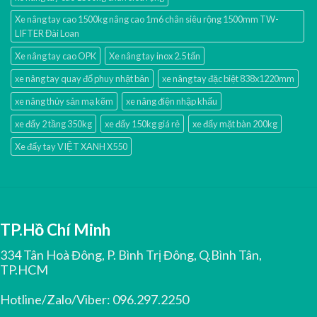
Xe nâng tay cao 1500kg nâng cao 1m6 chân siêu rộng 1500mm TW-
LIFTER Đài Loan
Xe nâng tay cao OPK
Xe nâng tay inox 2.5 tấn
xe nâng tay quay đổ phuy nhật bản
xe nâng tay đặc biệt 838x1220mm
xe nâng thủy sản mạ kẽm
xe nâng điện nhập khấu
xe đẩy 2 tầng 350kg
xe đẩy 150kg giá rẻ
xe đẩy mặt bàn 200kg
Xe đẩy tay VIỆT XANH X550
TP.Hồ Chí Minh
334 Tân Hoà Đông, P. Bình Trị Đông, Q.Bình Tân,
TP.HCM
Hotline/Zalo/Viber:
096.297.2250