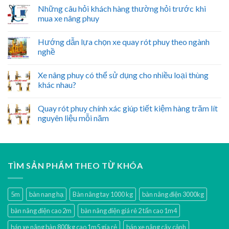
Những câu hỏi khách hàng thường hỏi trước khi
mua xe nâng phuy
Hướng dẫn lựa chọn xe quay rót phuy theo ngành
nghề
Xe nâng phuy có thể sử dụng cho nhiều loại thùng
khác nhau?
Quay rót phuy chính xác giúp tiết kiệm hàng trăm lít
nguyên liệu mỗi năm
TÌM SẢN PHẨM THEO TỪ KHÓA
5m
bàn nang hạ
Bàn nâng tay 1000 kg
bàn nâng điện 3000kg
bàn nâng điện cao 2m
bàn nâng điện giá rẻ 2 tấn cao 1m4
bán xe nâng bàn 800kg cao 1m5 gía rẻ
bán xe nâng cây cảnh