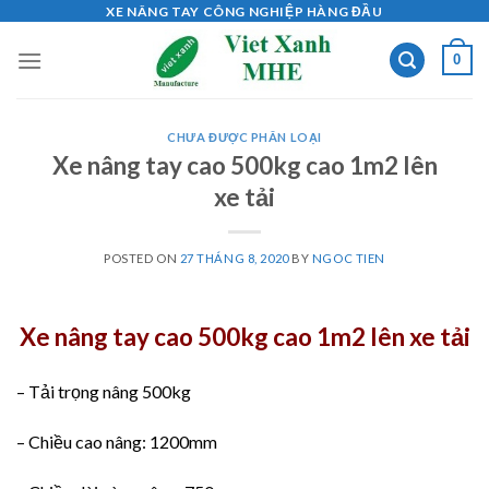
Skip
XE NÂNG TAY CÔNG NGHIỆP HÀNG ĐẦU
to
0
content
CHƯA ĐƯỢC PHÂN LOẠI
Xe nâng tay cao 500kg cao 1m2 lên
xe tải
POSTED ON
27 THÁNG 8, 2020
BY
NGOC TIEN
Xe nâng tay cao 500kg cao 1m2 lên xe tải
– Tải trọng nâng 500kg
– Chiều cao nâng: 1200mm