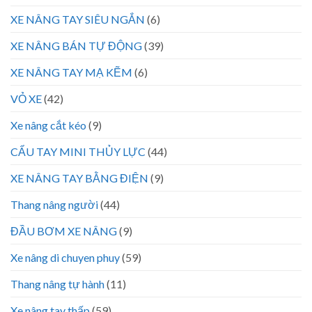
XE NÂNG TAY SIÊU NGẮN
(6)
XE NÂNG BÁN TỰ ĐỘNG
(39)
XE NÂNG TAY MẠ KẼM
(6)
VỎ XE
(42)
Xe nâng cắt kéo
(9)
CẨU TAY MINI THỦY LỰC
(44)
XE NÂNG TAY BẰNG ĐIỆN
(9)
Thang nâng người
(44)
ĐẦU BƠM XE NÂNG
(9)
Xe nâng di chuyen phuy
(59)
Thang nâng tự hành
(11)
Xe nâng tay thấp
(59)