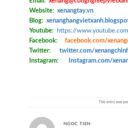
Email:
xenang@congnghiepvietxan
Website:
xenangtay.vn
Blog:
xenanghangvietxanh.blogspo
Youtube:
https://www.youtube.c
Facebook:
facebook.com/xenang
Twitter:
twitter.com/xenangchin
Instagram:
Instagram.com/xena
This entry was po
NGOC TIEN