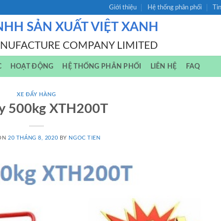
Giới thiệu
Hệ thống phân phối
Ti
NHH SẢN XUẤT VIỆT XANH
ANUFACTURE COMPANY LIMITED
C
HOẠT ĐỘNG
HỆ THỐNG PHÂN PHỐI
LIÊN HỆ
FAQ
XE ĐẨY HÀNG
ẩy 500kg XTH200T
 ON
20 THÁNG 8, 2020
BY
NGOC TIEN