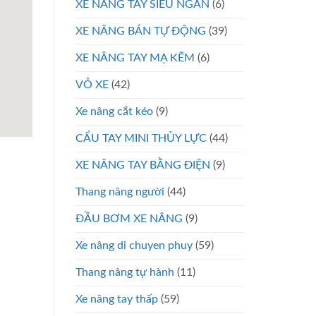
XE NÂNG TAY SIÊU NGẮN
(6)
XE NÂNG BÁN TỰ ĐỘNG
(39)
XE NÂNG TAY MẠ KẼM
(6)
VỎ XE
(42)
Xe nâng cắt kéo
(9)
CẨU TAY MINI THỦY LỰC
(44)
XE NÂNG TAY BẰNG ĐIỆN
(9)
Thang nâng người
(44)
ĐẦU BƠM XE NÂNG
(9)
Xe nâng di chuyen phuy
(59)
Thang nâng tự hành
(11)
Xe nâng tay thấp
(59)