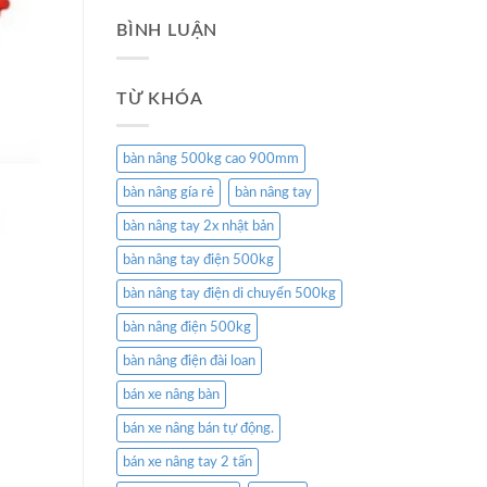
BÌNH LUẬN
TỪ KHÓA
bàn nâng 500kg cao 900mm
bàn nâng gía rẻ
bàn nâng tay
bàn nâng tay 2x nhật bản
bàn nâng tay điện 500kg
bàn nâng tay điện di chuyển 500kg
bàn nâng điện 500kg
bàn nâng điện đài loan
bán xe nâng bàn
bán xe nâng bán tự động.
bán xe nâng tay 2 tấn