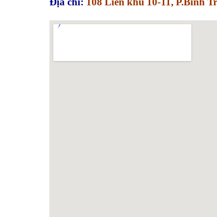
Địa chỉ:
108 Liên khu 10-11, P.Bình 