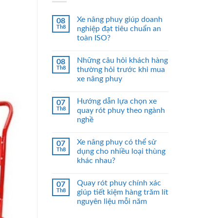
Xe nâng phuy giúp doanh
08
Th8
nghiệp đạt tiêu chuẩn an
toàn ISO?
Những câu hỏi khách hàng
08
Th8
thường hỏi trước khi mua
xe nâng phuy
Hướng dẫn lựa chọn xe
07
Th8
quay rót phuy theo ngành
nghề
Xe nâng phuy có thể sử
07
Th8
dụng cho nhiều loại thùng
khác nhau?
Quay rót phuy chính xác
07
Th8
giúp tiết kiệm hàng trăm lít
nguyên liệu mỗi năm