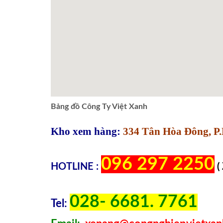
Bảng đồ Công Ty Việt Xanh
Kho xem hàng:
334 Tân Hòa Đông, P.
096 297 2250
HOTLINE :
(
028- 6681. 7761
Tel: