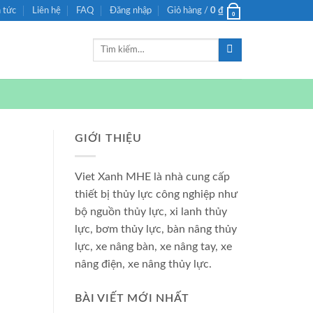
n tức
Liên hệ
FAQ
Đăng nhập
Giỏ hàng /
0
₫
0
Tìm
kiếm:
GIỚI THIỆU
Viet Xanh MHE là nhà cung cấp
thiết bị thủy lực công nghiệp như
bộ nguồn thủy lực, xi lanh thủy
lực, bơm thủy lực, bàn nâng thủy
lực, xe nâng bàn, xe nâng tay, xe
nâng điện, xe nâng thủy lực.
BÀI VIẾT MỚI NHẤT