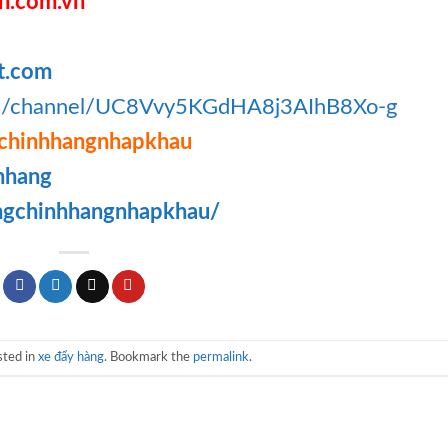
h.com.vn
t.com
om/channel/UC8Vvy5KGdHA8j3AIhB8Xo-g
chinhhangnhapkhau
hhang
ngchinhhangnhapkhau/
sted in
xe đẩy hàng
. Bookmark the
permalink
.