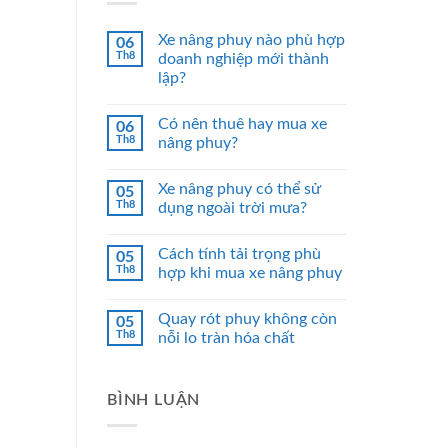
Xe nâng phuy nào phù hợp
06
Th8
doanh nghiệp mới thành
lập?
Có nên thuê hay mua xe
06
Th8
nâng phuy?
Xe nâng phuy có thể sử
05
Th8
dụng ngoài trời mưa?
Cách tính tải trọng phù
05
Th8
hợp khi mua xe nâng phuy
Quay rót phuy không còn
05
Th8
nỗi lo tràn hóa chất
BÌNH LUẬN