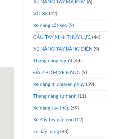
XE NÂNG TAY MẠ KẼM
(6)
VỎ XE
(42)
Xe nâng cắt kéo
(9)
CẨU TAY MINI THỦY LỰC
(44)
XE NÂNG TAY BẰNG ĐIỆN
(9)
Thang nâng người
(44)
ĐẦU BƠM XE NÂNG
(9)
Xe nâng di chuyen phuy
(59)
Thang nâng tự hành
(11)
Xe nâng tay thấp
(59)
Xe đẩy tay gấp gọn
(12)
xe đẩy hàng
(83)