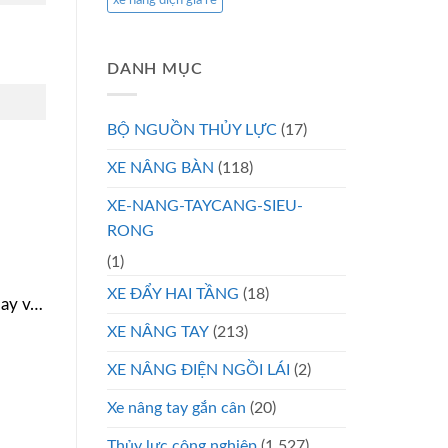
xe nâng điện giá rẻ
DANH MỤC
BỘ NGUỒN THỦY LỰC
(17)
XE NÂNG BÀN
(118)
XE-NANG-TAYCANG-SIEU-
RONG
(1)
XE ĐẨY HAI TẦNG
(18)
bay v…
XE NÂNG TAY
(213)
XE NÂNG ĐIỆN NGỒI LÁI
(2)
Xe nâng tay gắn cân
(20)
Thủy lực công nghiệp
(1.527)