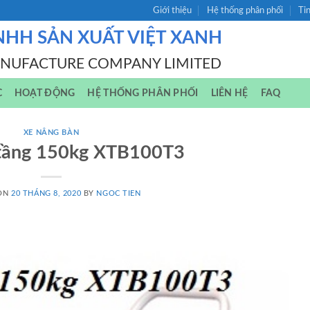
Giới thiệu
Hệ thống phân phối
Ti
NHH SẢN XUẤT VIỆT XANH
ANUFACTURE COMPANY LIMITED
C
HOẠT ĐỘNG
HỆ THỐNG PHÂN PHỐI
LIÊN HỆ
FAQ
XE NÂNG BÀN
 tầng 150kg XTB100T3
 ON
20 THÁNG 8, 2020
BY
NGOC TIEN