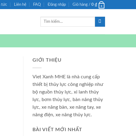
n tức
Liên hệ
FAQ
Đăng nhập
Giỏ hàng /
0
₫
0
Tìm
kiếm:
GIỚI THIỆU
Viet Xanh MHE là nhà cung cấp
thiết bị thủy lực công nghiệp như
bộ nguồn thủy lực, xi lanh thủy
lực, bơm thủy lực, bàn nâng thủy
lực, xe nâng bàn, xe nâng tay, xe
nâng điện, xe nâng thủy lực.
BÀI VIẾT MỚI NHẤT