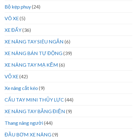
Bộ kẹp phuy
(24)
VÕ XE
(5)
XE ĐẨY
(36)
XE NÂNG TAY SIÊU NGẮN
(6)
XE NÂNG BÁN TỰ ĐỘNG
(39)
XE NÂNG TAY MẠ KẼM
(6)
VỎ XE
(42)
Xe nâng cắt kéo
(9)
CẨU TAY MINI THỦY LỰC
(44)
XE NÂNG TAY BẰNG ĐIỆN
(9)
Thang nâng người
(44)
ĐẦU BƠM XE NÂNG
(9)