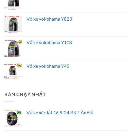
Vỏ xe yokohama Y823
Vỏ xe yokohama Y108
Vỏ xe yokohama Y45
BÁN CHẠY NHẤT
Vỏ xe xúc lật 16.9-24 BKT Ấn Độ