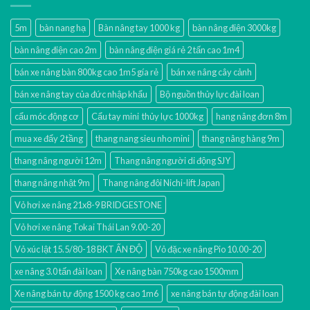
5m
bàn nang hạ
Bàn nâng tay 1000 kg
bàn nâng điện 3000kg
bàn nâng điện cao 2m
bàn nâng điện giá rẻ 2 tấn cao 1m4
bán xe nâng bàn 800kg cao 1m5 gía rẻ
bán xe nâng cây cảnh
bán xe nâng tay của đức nhập khẩu
Bộ nguồn thủy lực đài loan
cẩu móc động cơ
Cẩu tay mini thủy lực 1000kg
hang nâng đơn 8m
mua xe đẩy 2 tầng
thang nang sieu nho mini
thang nâng hàng 9m
thang nâng người 12m
Thang nâng người di động SJY
thang nâng nhật 9m
Thang nâng đôi Nichi-lift Japan
Vỏ hơi xe nâng 21x8-9 BRIDGESTONE
Vỏ hơi xe nâng Tokai Thái Lan 9.00-20
Vỏ xúc lật 15.5/80-18 BKT ẤN ĐỘ
Vỏ đặc xe nâng Pio 10.00-20
xe nâng 3.0 tấn đài loan
Xe nâng bàn 750kg cao 1500mm
Xe nâng bán tự động 1500 kg cao 1m6
xe nâng bán tự động đài loan