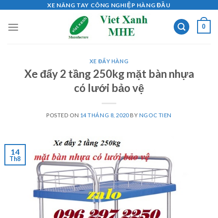
Skip
XE NÂNG TAY CÔNG NGHIỆP HÀNG ĐẦU
to
0
content
XE ĐẨY HÀNG
Xe đẩy 2 tầng 250kg mặt bàn nhựa
có lưới bảo vệ
POSTED ON
14 THÁNG 8, 2020
BY
NGOC TIEN
14
Th8