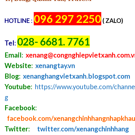
096 297 2250
HOTLINE :
( ZALO)
028- 6681. 7761
Tel:
Email:
xenang@congnghiepvietxanh.com.v
Website:
xenangtay.vn
Blog:
xenanghangvietxanh.blogspot.com
Youtube:
https://www.youtube.com/chan
g
Facebook:
facebook.com/xenangchinhhangnhapkha
Twitter:
twitter.com/xenangchinhhang