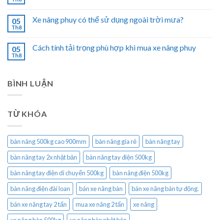
Xe nâng phuy có thể sử dụng ngoài trời mưa?
05
Th8
Cách tính tải trọng phù hợp khi mua xe nâng phuy
05
Th8
BÌNH LUẬN
TỪ KHÓA
bàn nâng 500kg cao 900mm
bàn nâng gía rẻ
bàn nâng tay
bàn nâng tay 2x nhật bản
bàn nâng tay điện 500kg
bàn nâng tay điện di chuyển 500kg
bàn nâng điện 500kg
bàn nâng điện đài loan
bán xe nâng bàn
bán xe nâng bán tự động.
bán xe nâng tay 2 tấn
mua xe nâng 2 tấn
xe nâng
xe nâng bàn 500kg
xe nâng bàn nhật bản