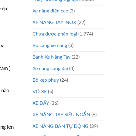
ệ ép
Xe nâng điện cao
(3)
XE NÂNG TAY INOX
(22)
Chưa được phân loại
(1.774)
Bộ càng xe nâng
(3)
ưa
Bánh Xe Nâng Tay
(22)
cam )
Xe nâng càng dài
(4)
Bộ kẹp phuy
(24)
n nào
VÕ XE
(5)
XE ĐẨY
(36)
XE NÂNG TAY SIÊU NGẮN
(6)
XE NÂNG BÁN TỰ ĐỘNG
(39)
âng lên