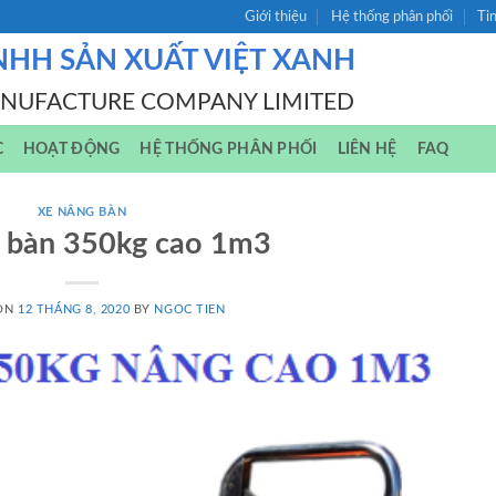
Giới thiệu
Hệ thống phân phối
Ti
NHH SẢN XUẤT VIỆT XANH
ANUFACTURE COMPANY LIMITED
C
HOẠT ĐỘNG
HỆ THỐNG PHÂN PHỐI
LIÊN HỆ
FAQ
XE NÂNG BÀN
 bàn 350kg cao 1m3
 ON
12 THÁNG 8, 2020
BY
NGOC TIEN