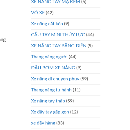
XE NÂNG TAY MẠ KẼM
(6)
VỎ XE
(42)
Xe nâng cắt kéo
(9)
CẨU TAY MINI THỦY LỰC
(44)
âng
XE NÂNG TAY BẰNG ĐIỆN
(9)
Thang nâng người
(44)
ĐẦU BƠM XE NÂNG
(9)
Xe nâng di chuyen phuy
(59)
Thang nâng tự hành
(11)
Xe nâng tay thấp
(59)
Xe đẩy tay gấp gọn
(12)
xe đẩy hàng
(83)