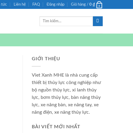
n tức
Liên hệ
FAQ
Đăng nhập
Giỏ hàng /
0
₫
0
Tìm
kiếm:
GIỚI THIỆU
Viet Xanh MHE là nhà cung cấp
thiết bị thủy lực công nghiệp như
bộ nguồn thủy lực, xi lanh thủy
lực, bơm thủy lực, bàn nâng thủy
lực, xe nâng bàn, xe nâng tay, xe
nâng điện, xe nâng thủy lực.
BÀI VIẾT MỚI NHẤT