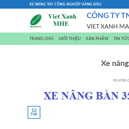
Skip
XE NÂNG TAY CÔNG NGHIỆP HÀNG ĐẦU
to
CÔNG TY T
content
VIET XANH M
TRANG CHỦ
GIỚI THIỆU
SẢN PHẨM
TIN TỨ
Xe nâng
POSTED
12
Th8