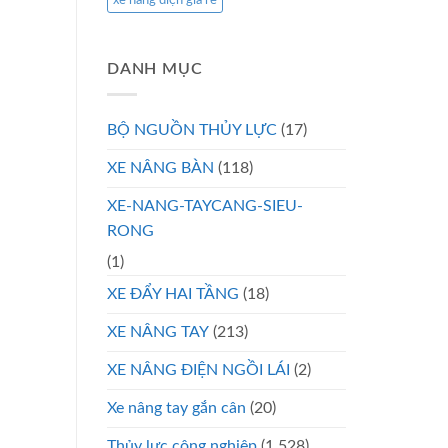
xe nâng điện giá rẻ
DANH MỤC
BỘ NGUỒN THỦY LỰC
(17)
XE NÂNG BÀN
(118)
XE-NANG-TAYCANG-SIEU-
RONG
(1)
XE ĐẨY HAI TẦNG
(18)
XE NÂNG TAY
(213)
XE NÂNG ĐIỆN NGỒI LÁI
(2)
Xe nâng tay gắn cân
(20)
Thủy lực công nghiệp
(1.528)