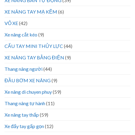
XE NÂNG BÁN TỰ ĐỘNG
(39)
XE NÂNG TAY MẠ KẼM
(6)
VỎ XE
(42)
Xe nâng cắt kéo
(9)
CẨU TAY MINI THỦY LỰC
(44)
XE NÂNG TAY BẰNG ĐIỆN
(9)
Thang nâng người
(44)
ĐẦU BƠM XE NÂNG
(9)
Xe nâng di chuyen phuy
(59)
Thang nâng tự hành
(11)
Xe nâng tay thấp
(59)
Xe đẩy tay gấp gọn
(12)