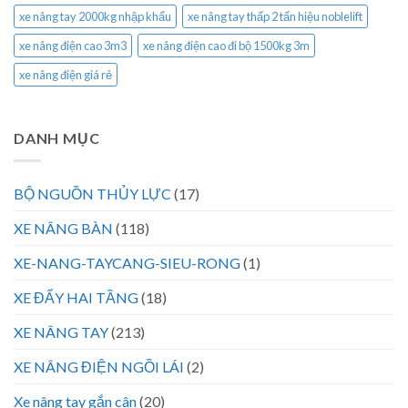
xe nâng tay 2000kg nhập khẩu
xe nâng tay thấp 2 tấn hiệu noblelift
xe nâng điện cao 3m3
xe nâng điện cao đi bộ 1500kg 3m
xe nâng điện giá rẻ
DANH MỤC
BỘ NGUỒN THỦY LỰC
(17)
XE NÂNG BÀN
(118)
XE-NANG-TAYCANG-SIEU-RONG
(1)
XE ĐẨY HAI TẦNG
(18)
XE NÂNG TAY
(213)
XE NÂNG ĐIỆN NGỒI LÁI
(2)
Xe nâng tay gắn cân
(20)