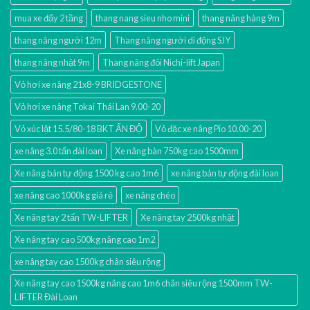
mua xe đẩy 2 tầng
thang nang sieu nho mini
thang nâng hàng 9m
thang nâng người 12m
Thang nâng người di động SJY
thang nâng nhật 9m
Thang nâng đôi Nichi-lift Japan
Vỏ hơi xe nâng 21x8-9 BRIDGESTONE
Vỏ hơi xe nâng Tokai Thái Lan 9.00-20
Vỏ xúc lật 15.5/80-18 BKT ẤN ĐỘ
Vỏ đặc xe nâng Pio 10.00-20
xe nâng 3.0 tấn đài loan
Xe nâng bàn 750kg cao 1500mm
Xe nâng bán tự động 1500 kg cao 1m6
xe nâng bán tự động đài loan
xe nâng cao 1000kg giá rẻ
xe nâng chéo
Xe nâng tay 2 tấn TW-LIFTER
Xe nâng tay 2500kg nhật
Xe nâng tay cao 500kg nâng cao 1m2
xe nâng tay cao 1500kg chân siêu rộng
Xe nâng tay cao 1500kg nâng cao 1m6 chân siêu rộng 1500mm TW-
LIFTER Đài Loan