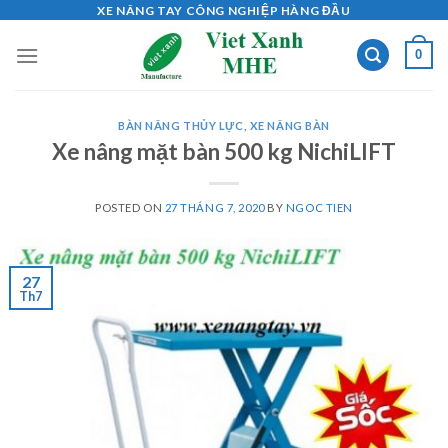
Skip
XE NÂNG TAY CÔNG NGHIỆP HÀNG ĐẦU
to
0
content
BÀN NÂNG THỦY LỰC
,
XE NÂNG BÀN
Xe nâng mặt bàn 500 kg NichiLIFT
POSTED ON
27 THÁNG 7, 2020
BY
NGOC TIEN
27
Th7