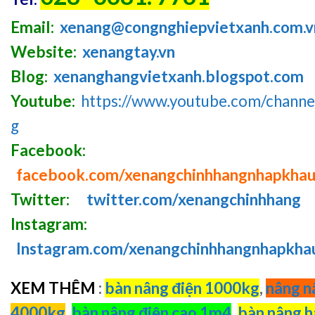
Email:
xenang@congnghiepvietxanh.com.v
Website:
xenangtay.vn
Blog:
xenanghangvietxanh.blogspot.com
Youtube:
https://www.youtube.com/chan
g
Facebook:
facebook.com/xenangchinhhangnhapkha
Twitter:
twitter.com/xenangchinhhang
Instagram:
Instagram.com/xenangchinhhangnhapkha
XEM THÊM
:
bàn nâng điện 1000kg
,
nâng n
4000kg
,
bàn nâng điện cao 1m4
,
bàn nâng h