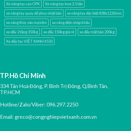
Xe nâng tay cao OPK
Xe nâng tay inox 2.5 tấn
xe nâng tay quay đổ phuy nhật bản
xe nâng tay đặc biệt 838x1220mm
xe nâng thủy sản mạ kẽm
xe nâng điện nhập khấu
xe đẩy 2 tầng 350kg
xe đẩy 150kg giá rẻ
xe đẩy mặt bàn 200kg
Xe đẩy tay VIỆT XANH X550
TP.Hồ Chí Minh
334 Tân Hoà Đông, P. Bình Trị Đông, Q.Bình Tân,
TP.HCM
Hotline/Zalo/Viber:
096.297.2250
Email:
greco@congnghiepvietxanh.com.vn