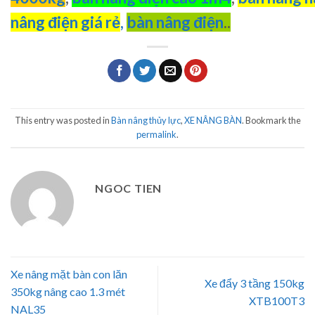
nâng điện giá rẻ
,
bàn nâng điện
..
This entry was posted in
Bàn nâng thủy lực
,
XE NÂNG BÀN
. Bookmark the
permalink
.
NGOC TIEN
Xe nâng mặt bàn con lăn
Xe đẩy 3 tầng 150kg
350kg nâng cao 1.3 mét
XTB100T3
NAL35