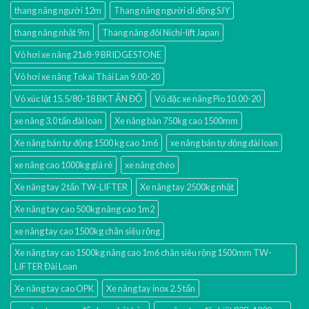
thang nâng người 12m
Thang nâng người di động SJY
thang nâng nhật 9m
Thang nâng đôi Nichi-lift Japan
Vỏ hơi xe nâng 21x8-9 BRIDGESTONE
Vỏ hơi xe nâng Tokai Thái Lan 9.00-20
Vỏ xúc lật 15.5/80-18 BKT ẤN ĐỘ
Vỏ đặc xe nâng Pio 10.00-20
xe nâng 3.0 tấn đài loan
Xe nâng bàn 750kg cao 1500mm
Xe nâng bán tự động 1500 kg cao 1m6
xe nâng bán tự động đài loan
xe nâng cao 1000kg giá rẻ
xe nâng chéo
Xe nâng tay 2 tấn TW-LIFTER
Xe nâng tay 2500kg nhật
Xe nâng tay cao 500kg nâng cao 1m2
xe nâng tay cao 1500kg chân siêu rộng
Xe nâng tay cao 1500kg nâng cao 1m6 chân siêu rộng 1500mm TW-
LIFTER Đài Loan
Xe nâng tay cao OPK
Xe nâng tay inox 2.5 tấn