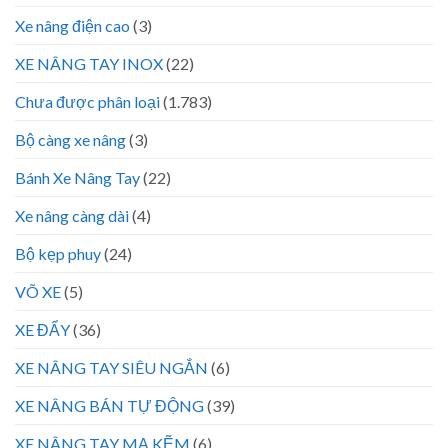
Xe nâng điện cao
(3)
XE NÂNG TAY INOX
(22)
Chưa được phân loại
(1.783)
Bộ càng xe nâng
(3)
Bánh Xe Nâng Tay
(22)
Xe nâng càng dài
(4)
Bộ kẹp phuy
(24)
VÕ XE
(5)
XE ĐẨY
(36)
XE NÂNG TAY SIÊU NGẮN
(6)
XE NÂNG BÁN TỰ ĐỘNG
(39)
XE NÂNG TAY MẠ KẼM
(6)