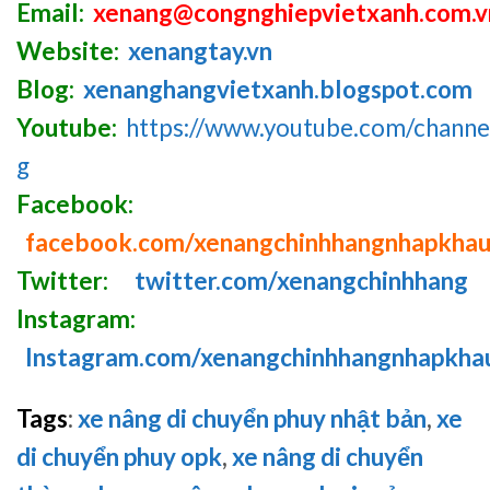
Email:
xenang@congnghiepvietxanh.com.v
Website:
xenangtay.vn
Blog:
xenanghangvietxanh.blogspot.com
Youtube:
https://www.youtube.com/chan
g
Facebook:
facebook.com/xenangchinhhangnhapkha
Twitter:
twitter.com/xenangchinhhang
Instagram:
Instagram.com/xenangchinhhangnhapkha
Tags
:
xe nâng di chuyển phuy nhật bản
,
xe
di chuyển phuy opk
,
xe nâng di chuyển