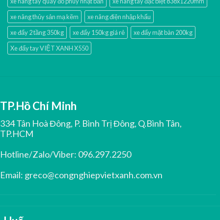
xe nâng tay quay đổ phuy nhật bản
xe nâng tay đặc biệt 838x1220mm
xe nâng thủy sản mạ kẽm
xe nâng điện nhập khấu
xe đẩy 2 tầng 350kg
xe đẩy 150kg giá rẻ
xe đẩy mặt bàn 200kg
Xe đẩy tay VIỆT XANH X550
TP.Hồ Chí Minh
334 Tân Hoà Đông, P. Bình Trị Đông, Q.Bình Tân,
TP.HCM
Hotline/Zalo/Viber:
096.297.2250
Email:
greco@congnghiepvietxanh.com.vn