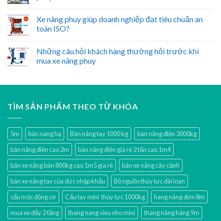
Xe nâng phuy giúp doanh nghiệp đạt tiêu chuẩn an
toàn ISO?
Những câu hỏi khách hàng thường hỏi trước khi
mua xe nâng phuy
TÌM SẢN PHẨM THEO TỪ KHÓA
5m
bàn nang hạ
Bàn nâng tay 1000 kg
bàn nâng điện 3000kg
bàn nâng điện cao 2m
bàn nâng điện giá rẻ 2 tấn cao 1m4
bán xe nâng bàn 800kg cao 1m5 gía rẻ
bán xe nâng cây cảnh
bán xe nâng tay của đức nhập khẩu
Bộ nguồn thủy lực đài loan
cẩu móc động cơ
Cẩu tay mini thủy lực 1000kg
hang nâng đơn 8m
mua xe đẩy 2 tầng
thang nang sieu nho mini
thang nâng hàng 9m