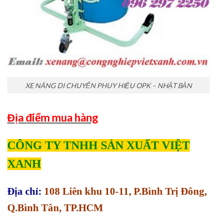
XE NÂNG DI CHUYỂN PHUY HIỆU OPK – NHẬT BẢN
Địa điểm mua hàng
CÔNG TY TNHH SẢN XUẤT VIỆT
XANH
Địa chỉ:
108 Liên khu 10-11, P.Bình Trị Đông,
Q.Bình Tân, TP.HCM