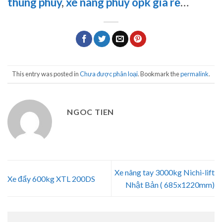
thùng phuy
,
xe nâng phuy opk gia rẻ
…
This entry was posted in
Chưa được phân loại
. Bookmark the
permalink
.
NGOC TIEN
Xe nâng tay 3000kg Nichi-lift
Xe đẩy 600kg XTL 200DS
Nhật Bản ( 685x1220mm)