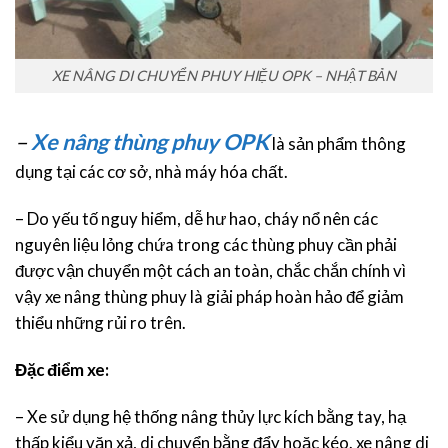
XE NÂNG DI CHUYỂN PHUY HIỆU OPK – NHẬT BẢN
–
Xe nâng thùng phuy OPK
là sản phẩm thông
dụng tại các cơ sở, nhà máy hóa chất.
– Do yếu tố nguy hiểm, dễ hư hao, cháy nổ nên các
nguyên liệu lỏng chứa trong các thùng phuy cần phải
được vận chuyển một cách an toàn, chắc chắn chính vì
vậy xe nâng thùng phuy là giải pháp hoàn hảo để giảm
thiểu những rủi ro trên.
Đặc điểm xe:
– Xe sử dụng hệ thống nâng thủy lực kích bằng tay, hạ
thấp kiểu vặn xả, di chuyển bằng đẩy hoặc kéo. xe nâng di