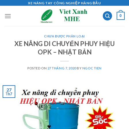
Skip
XE NÂNG TAY CÔNG NGHIỆP HÀNG ĐẦU
to
0
content
CHƯA ĐƯỢC PHÂN LOẠI
XE NÂNG DI CHUYỂN PHUY HIỆU
OPK – NHẬT BẢN
POSTED ON
27 THÁNG 7, 2020
BY
NGOC TIEN
27
Th7