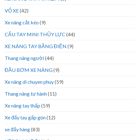
VỎ XE
(42)
Xe nâng cắt kéo
(9)
CẨU TAY MINI THỦY LỰC
(44)
XE NÂNG TAY BẰNG ĐIỆN
(9)
Thang nâng người
(44)
ĐẦU BƠM XE NÂNG
(9)
Xe nâng di chuyen phuy
(59)
Thang nâng tự hành
(11)
Xe nâng tay thấp
(59)
Xe đẩy tay gấp gọn
(12)
xe đẩy hàng
(83)