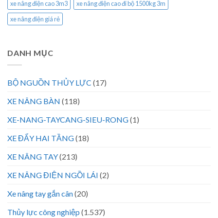
xe nâng điện cao 3m3
xe nâng điện cao đi bộ 1500kg 3m
xe nâng điện giá rẻ
DANH MỤC
BỘ NGUỒN THỦY LỰC
(17)
XE NÂNG BÀN
(118)
XE-NANG-TAYCANG-SIEU-RONG
(1)
XE ĐẨY HAI TẦNG
(18)
XE NÂNG TAY
(213)
XE NÂNG ĐIỆN NGỒI LÁI
(2)
Xe nâng tay gắn cân
(20)
Thủy lực công nghiệp
(1.537)