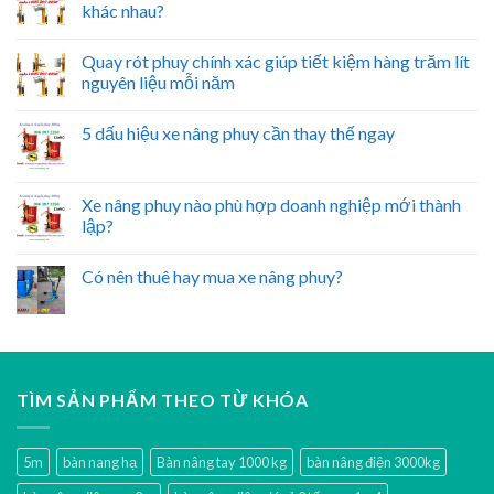
khác nhau?
Quay rót phuy chính xác giúp tiết kiệm hàng trăm lít
nguyên liệu mỗi năm
5 dấu hiệu xe nâng phuy cần thay thế ngay
Xe nâng phuy nào phù hợp doanh nghiệp mới thành
lập?
Có nên thuê hay mua xe nâng phuy?
TÌM SẢN PHẨM THEO TỪ KHÓA
5m
bàn nang hạ
Bàn nâng tay 1000 kg
bàn nâng điện 3000kg