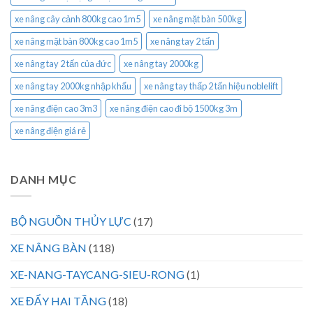
xe nâng cây cảnh 800kg cao 1m5
xe nâng mặt bàn 500kg
xe nâng mặt bàn 800kg cao 1m5
xe nâng tay 2 tấn
xe nâng tay 2 tấn của đức
xe nâng tay 2000kg
xe nâng tay 2000kg nhập khẩu
xe nâng tay thấp 2 tấn hiệu noblelift
xe nâng điện cao 3m3
xe nâng điện cao đi bộ 1500kg 3m
xe nâng điện giá rẻ
DANH MỤC
BỘ NGUỒN THỦY LỰC
(17)
XE NÂNG BÀN
(118)
XE-NANG-TAYCANG-SIEU-RONG
(1)
XE ĐẨY HAI TẦNG
(18)