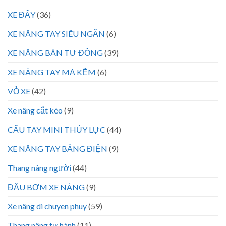
XE ĐẨY
(36)
XE NÂNG TAY SIÊU NGẮN
(6)
XE NÂNG BÁN TỰ ĐỘNG
(39)
XE NÂNG TAY MẠ KẼM
(6)
VỎ XE
(42)
Xe nâng cắt kéo
(9)
CẨU TAY MINI THỦY LỰC
(44)
XE NÂNG TAY BẰNG ĐIỆN
(9)
Thang nâng người
(44)
ĐẦU BƠM XE NÂNG
(9)
Xe nâng di chuyen phuy
(59)
Thang nâng tự hành
(11)