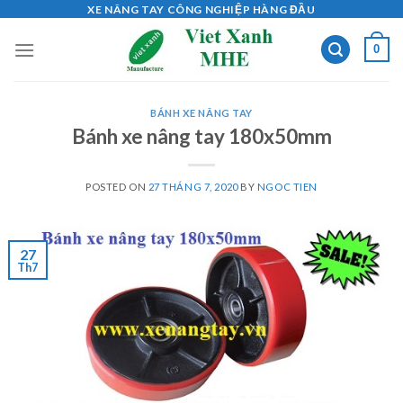
Skip
XE NÂNG TAY CÔNG NGHIỆP HÀNG ĐẦU
to
0
content
BÁNH XE NÂNG TAY
Bánh xe nâng tay 180x50mm
POSTED ON
27 THÁNG 7, 2020
BY
NGOC TIEN
27
Th7