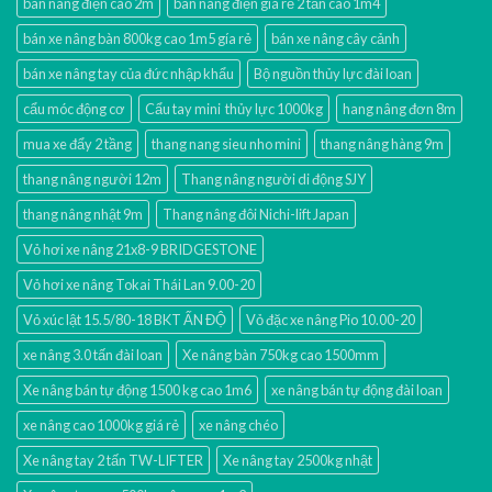
bàn nâng điện cao 2m
bàn nâng điện giá rẻ 2 tấn cao 1m4
bán xe nâng bàn 800kg cao 1m5 gía rẻ
bán xe nâng cây cảnh
bán xe nâng tay của đức nhập khẩu
Bộ nguồn thủy lực đài loan
cẩu móc động cơ
Cẩu tay mini thủy lực 1000kg
hang nâng đơn 8m
mua xe đẩy 2 tầng
thang nang sieu nho mini
thang nâng hàng 9m
thang nâng người 12m
Thang nâng người di động SJY
thang nâng nhật 9m
Thang nâng đôi Nichi-lift Japan
Vỏ hơi xe nâng 21x8-9 BRIDGESTONE
Vỏ hơi xe nâng Tokai Thái Lan 9.00-20
Vỏ xúc lật 15.5/80-18 BKT ẤN ĐỘ
Vỏ đặc xe nâng Pio 10.00-20
xe nâng 3.0 tấn đài loan
Xe nâng bàn 750kg cao 1500mm
Xe nâng bán tự động 1500 kg cao 1m6
xe nâng bán tự động đài loan
xe nâng cao 1000kg giá rẻ
xe nâng chéo
Xe nâng tay 2 tấn TW-LIFTER
Xe nâng tay 2500kg nhật