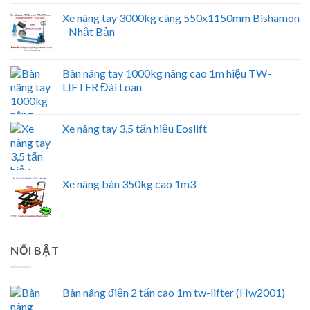
Xe nâng tay 3000kg càng 550x1150mm Bishamon
- Nhật Bản
Bàn nâng tay 1000kg nâng cao 1m hiệu TW-
LIFTER Đài Loan
Xe nâng tay 3,5 tấn hiệu Eoslift
Xe nâng bàn 350kg cao 1m3
NỔI BẬT
Bàn nâng điện 2 tấn cao 1m tw-lifter (Hw2001)