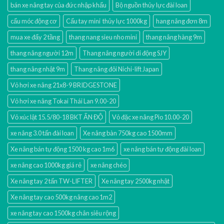
bán xe nâng tay của đức nhập khẩu
Bộ nguồn thủy lực đài loan
cẩu móc động cơ
Cẩu tay mini thủy lực 1000kg
hang nâng đơn 8m
mua xe đẩy 2 tầng
thang nang sieu nho mini
thang nâng hàng 9m
thang nâng người 12m
Thang nâng người di động SJY
thang nâng nhật 9m
Thang nâng đôi Nichi-lift Japan
Vỏ hơi xe nâng 21x8-9 BRIDGESTONE
Vỏ hơi xe nâng Tokai Thái Lan 9.00-20
Vỏ xúc lật 15.5/80-18 BKT ẤN ĐỘ
Vỏ đặc xe nâng Pio 10.00-20
xe nâng 3.0 tấn đài loan
Xe nâng bàn 750kg cao 1500mm
Xe nâng bán tự động 1500 kg cao 1m6
xe nâng bán tự động đài loan
xe nâng cao 1000kg giá rẻ
xe nâng chéo
Xe nâng tay 2 tấn TW-LIFTER
Xe nâng tay 2500kg nhật
Xe nâng tay cao 500kg nâng cao 1m2
xe nâng tay cao 1500kg chân siêu rộng