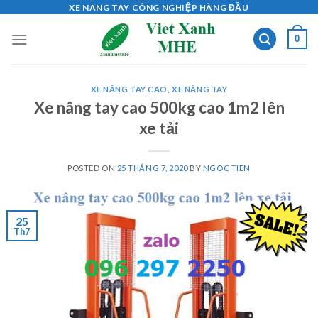
Skip
XE NÂNG TAY CÔNG NGHIỆP HÀNG ĐẦU
to
0
content
XE NÂNG TAY CAO
,
XE NÂNG TAY
Xe nâng tay cao 500kg cao 1m2 lên
xe tải
POSTED ON
25 THÁNG 7, 2020
BY
NGOC TIEN
25
Th7