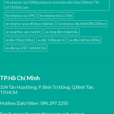
Xe nâng tay cao 1500kg nâng cao 1m6 chân siêu rộng 1500mm TW-
LIFTER Đài Loan
Xe nâng tay cao OPK
Xe nâng tay inox 2.5 tấn
xe nâng tay quay đổ phuy nhật bản
xe nâng tay đặc biệt 838x1220mm
xe nâng thủy sản mạ kẽm
xe nâng điện nhập khấu
xe đẩy 2 tầng 350kg
xe đẩy 150kg giá rẻ
xe đẩy mặt bàn 200kg
Xe đẩy tay VIỆT XANH X550
TP.Hồ Chí Minh
334 Tân Hoà Đông, P. Bình Trị Đông, Q.Bình Tân,
TP.HCM
Hotline/Zalo/Viber:
096.297.2250
Email:
greco@congnghiepvietxanh.com.vn