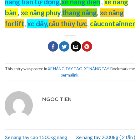
nâng bán tự động
,
xe nâng điện
,
xe nâng
bàn
,
xe nâng phuy
,
thang nâng
,
xe nâng
forlift
,
xe đẩy
,
cẩu thủy lực
,
cầucontainner
This entry was posted in
XE NÂNG TAY CAO
,
XE NÂNG TAY
. Bookmark the
permalink
.
NGOC TIEN
Xe nâng tay cao 1500kg nâng
Xe nâng tay 2000kg ( 2 tấn )