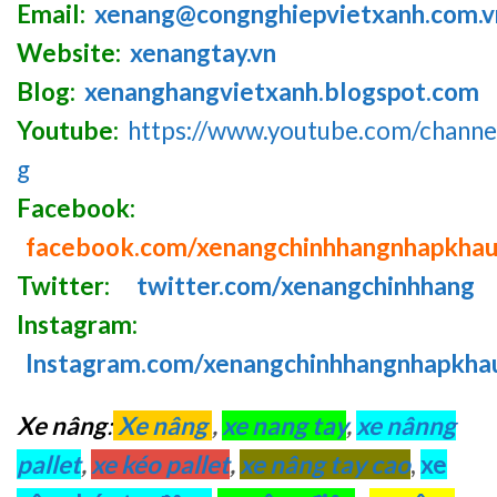
Email:
xenang@congnghiepvietxanh.com.v
Website:
xenangtay.vn
Blog:
xenanghangvietxanh.blogspot.com
Youtube:
https://www.youtube.com/chan
g
Facebook:
facebook.com/xenangchinhhangnhapkha
Twitter:
twitter.com/xenangchinhhang
Instagram:
Instagram.com/xenangchinhhangnhapkha
Xe nâng
:
Xe nâng
,
xe nang tay
,
xe nânng
pallet
,
xe kéo pallet
,
xe nâng tay cao
,
xe