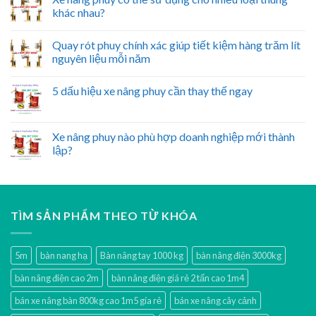
khác nhau?
Quay rót phuy chính xác giúp tiết kiệm hàng trăm lít
nguyên liệu mỗi năm
5 dấu hiệu xe nâng phuy cần thay thế ngay
Xe nâng phuy nào phù hợp doanh nghiệp mới thành
lập?
TÌM SẢN PHẨM THEO TỪ KHÓA
5m
bàn nang hạ
Bàn nâng tay 1000 kg
bàn nâng điện 3000kg
bàn nâng điện cao 2m
bàn nâng điện giá rẻ 2 tấn cao 1m4
bán xe nâng bàn 800kg cao 1m5 gía rẻ
bán xe nâng cây cảnh