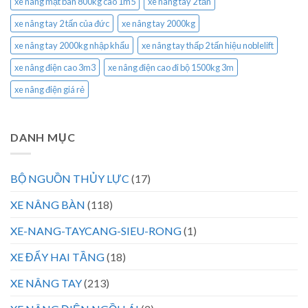
xe nâng mặt bàn 800kg cao 1m5
xe nâng tay 2 tấn
xe nâng tay 2 tấn của đức
xe nâng tay 2000kg
xe nâng tay 2000kg nhập khẩu
xe nâng tay thấp 2 tấn hiệu noblelift
xe nâng điện cao 3m3
xe nâng điện cao đi bộ 1500kg 3m
xe nâng điện giá rẻ
DANH MỤC
BỘ NGUỒN THỦY LỰC
(17)
XE NÂNG BÀN
(118)
XE-NANG-TAYCANG-SIEU-RONG
(1)
XE ĐẨY HAI TẦNG
(18)
XE NÂNG TAY
(213)