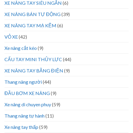
XE NÂNG TAY SIÊU NGẮN
(6)
XE NÂNG BÁN TỰ ĐỘNG
(39)
XE NÂNG TAY MẠ KẼM
(6)
VỎ XE
(42)
Xe nâng cắt kéo
(9)
CẨU TAY MINI THỦY LỰC
(44)
XE NÂNG TAY BẰNG ĐIỆN
(9)
Thang nâng người
(44)
ĐẦU BƠM XE NÂNG
(9)
Xe nâng di chuyen phuy
(59)
Thang nâng tự hành
(11)
Xe nâng tay thấp
(59)