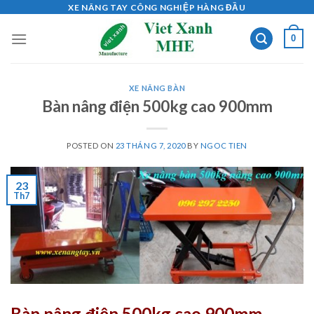
Skip
XE NÂNG TAY CÔNG NGHIỆP HÀNG ĐẦU
to
0
content
XE NÂNG BÀN
Bàn nâng điện 500kg cao 900mm
POSTED ON
23 THÁNG 7, 2020
BY
NGOC TIEN
23
Th7
Bàn nâng điện 500kg cao 900mm