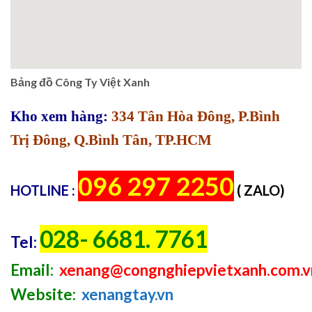
Bảng đồ Công Ty Việt Xanh
Kho xem hàng:
334 Tân Hòa Đông, P.Bình
Trị Đông, Q.Bình Tân, TP.HCM
096 297 2250
HOTLINE :
( ZALO)
028- 6681. 7761
Tel:
Email:
xenang@congnghiepvietxanh.com.v
Website:
xenangtay.vn