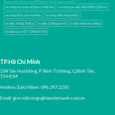
xe nâng tay quay đổ phuy nhật bản
xe nâng tay đặc biệt 838x1220mm
xe nâng thủy sản mạ kẽm
xe nâng điện nhập khấu
xe đẩy 2 tầng 350kg
xe đẩy 150kg giá rẻ
xe đẩy mặt bàn 200kg
Xe đẩy tay VIỆT XANH X550
TP.Hồ Chí Minh
334 Tân Hoà Đông, P. Bình Trị Đông, Q.Bình Tân,
TP.HCM
Hotline/Zalo/Viber:
096.297.2250
Email:
greco@congnghiepvietxanh.com.vn