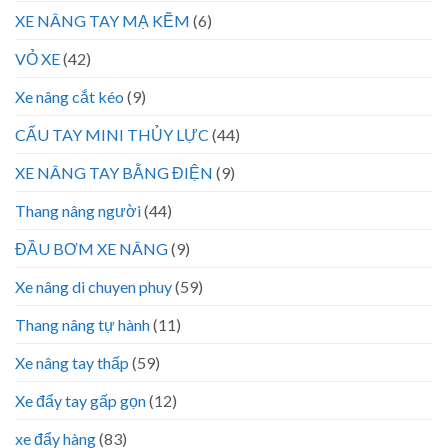
XE NÂNG TAY MẠ KẼM
(6)
VỎ XE
(42)
Xe nâng cắt kéo
(9)
CẨU TAY MINI THỦY LỰC
(44)
XE NÂNG TAY BẰNG ĐIỆN
(9)
Thang nâng người
(44)
ĐẦU BƠM XE NÂNG
(9)
Xe nâng di chuyen phuy
(59)
Thang nâng tự hành
(11)
Xe nâng tay thấp
(59)
Xe đẩy tay gấp gọn
(12)
xe đẩy hàng
(83)