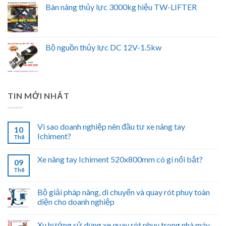
Bàn nâng thủy lực 3000kg hiệu TW-LIFTER
Bộ nguồn thủy lực DC 12V-1.5kw
TIN MỚI NHẤT
Vì sao doanh nghiệp nên đầu tư xe nâng tay
10
Ichiment?
Th8
Xe nâng tay Ichiment 520x800mm có gì nổi bật?
09
Th8
Bộ giải pháp nâng, di chuyển và quay rót phuy toàn
diện cho doanh nghiệp
Xu hướng sử dụng xe quay rót phuy trong nhà máy