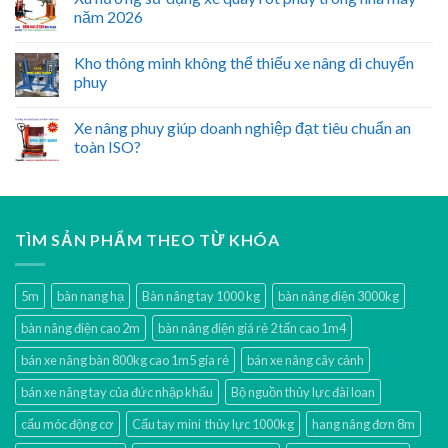
năm 2026
Kho thông minh không thể thiếu xe nâng di chuyển
phuy
Xe nâng phuy giúp doanh nghiệp đạt tiêu chuẩn an
toàn ISO?
TÌM SẢN PHẨM THEO TỪ KHÓA
5m
bàn nang hạ
Bàn nâng tay 1000 kg
bàn nâng điện 3000kg
bàn nâng điện cao 2m
bàn nâng điện giá rẻ 2 tấn cao 1m4
bán xe nâng bàn 800kg cao 1m5 gía rẻ
bán xe nâng cây cảnh
bán xe nâng tay của đức nhập khẩu
Bộ nguồn thủy lực đài loan
cẩu móc động cơ
Cẩu tay mini thủy lực 1000kg
hang nâng đơn 8m