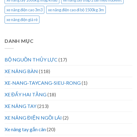
xe nâng tay 2000kg nhập khẩu
xe nâng tay thấp 2 tấn hiệu noblelift
xe nâng điện cao 3m3
xe nâng điện cao đi bộ 1500kg 3m
xe nâng điện giá rẻ
DANH MỤC
BỘ NGUỒN THỦY LỰC
(17)
XE NÂNG BÀN
(118)
XE-NANG-TAYCANG-SIEU-RONG
(1)
XE ĐẨY HAI TẦNG
(18)
XE NÂNG TAY
(213)
XE NÂNG ĐIỆN NGỒI LÁI
(2)
Xe nâng tay gắn cân
(20)