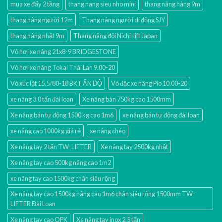
mua xe đẩy 2 tầng
thang nang sieu nho mini
thang nâng hàng 9m
thang nâng người 12m
Thang nâng người di động SJY
thang nâng nhật 9m
Thang nâng đôi Nichi-lift Japan
Vỏ hơi xe nâng 21x8-9 BRIDGESTONE
Vỏ hơi xe nâng Tokai Thái Lan 9.00-20
Vỏ xúc lật 15.5/80-18 BKT ẤN ĐỘ
Vỏ đặc xe nâng Pio 10.00-20
xe nâng 3.0 tấn đài loan
Xe nâng bàn 750kg cao 1500mm
Xe nâng bán tự động 1500 kg cao 1m6
xe nâng bán tự động đài loan
xe nâng cao 1000kg giá rẻ
xe nâng chéo
Xe nâng tay 2 tấn TW-LIFTER
Xe nâng tay 2500kg nhật
Xe nâng tay cao 500kg nâng cao 1m2
xe nâng tay cao 1500kg chân siêu rộng
Xe nâng tay cao 1500kg nâng cao 1m6 chân siêu rộng 1500mm TW-
LIFTER Đài Loan
Xe nâng tay cao OPK
Xe nâng tay inox 2.5 tấn