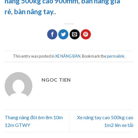
nâng 500kg cao 900mm
,
bàn nâng gía
rẻ
,
bàn nâng tay
..
This entry was posted in
XE NÂNG BÀN
. Bookmark the
permalink
.
NGOC TIEN
Thang nâng đôi 6m 8m 10m
Xe nâng tay cao 500kg cao
12m GTWY
1m2 lên xe tải