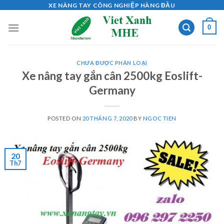
Skip
XE NÂNG TAY CÔNG NGHIỆP HÀNG ĐẦU
to
0
content
CHƯA ĐƯỢC PHÂN LOẠI
Xe nâng tay gắn cân 2500kg Eoslift-
Germany
POSTED ON
20 THÁNG 7, 2020
BY
NGOC TIEN
20
Th7