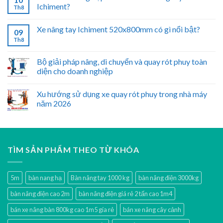
Ichiment?
Th8
Xe nâng tay Ichiment 520x800mm có gì nổi bật?
09
Th8
Bộ giải pháp nâng, di chuyển và quay rót phuy toàn
diện cho doanh nghiệp
Xu hướng sử dụng xe quay rót phuy trong nhà máy
năm 2026
TÌM SẢN PHẨM THEO TỪ KHÓA
5m
bàn nang hạ
Bàn nâng tay 1000 kg
bàn nâng điện 3000kg
bàn nâng điện cao 2m
bàn nâng điện giá rẻ 2 tấn cao 1m4
bán xe nâng bàn 800kg cao 1m5 gía rẻ
bán xe nâng cây cảnh