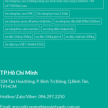
Xe nâng tay cao 1500kg nâng cao 1m6 chân siêu rộng 1500mm TW-
LIFTER Đài Loan
Xe nâng tay cao OPK
Xe nâng tay inox 2.5 tấn
xe nâng tay quay đổ phuy nhật bản
xe nâng tay đặc biệt 838x1220mm
xe nâng thủy sản mạ kẽm
xe nâng điện nhập khấu
xe đẩy 2 tầng 350kg
xe đẩy 150kg giá rẻ
xe đẩy mặt bàn 200kg
Xe đẩy tay VIỆT XANH X550
TP.Hồ Chí Minh
334 Tân Hoà Đông, P. Bình Trị Đông, Q.Bình Tân,
TP.HCM
Hotline/Zalo/Viber:
096.297.2250
Email:
greco@congnghiepvietxanh.com.vn