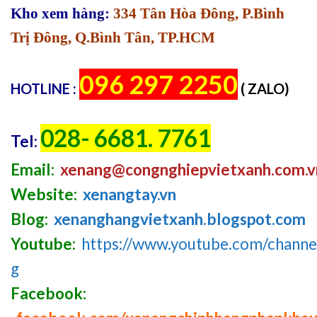
Kho xem hàng:
334 Tân Hòa Đông, P.Bình
Trị Đông, Q.Bình Tân, TP.HCM
096 297 2250
HOTLINE :
( ZALO)
028- 6681. 7761
Tel:
Email:
xenang@congnghiepvietxanh.com.v
Website:
xenangtay.vn
Blog:
xenanghangvietxanh.blogspot.com
Youtube:
https://www.youtube.com/chan
g
Facebook: