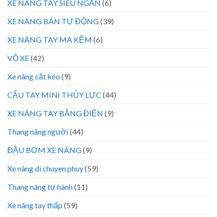
XE NÂNG TAY SIÊU NGẮN
(6)
XE NÂNG BÁN TỰ ĐỘNG
(39)
XE NÂNG TAY MẠ KẼM
(6)
VỎ XE
(42)
Xe nâng cắt kéo
(9)
CẨU TAY MINI THỦY LỰC
(44)
XE NÂNG TAY BẰNG ĐIỆN
(9)
Thang nâng người
(44)
ĐẦU BƠM XE NÂNG
(9)
Xe nâng di chuyen phuy
(59)
Thang nâng tự hành
(11)
Xe nâng tay thấp
(59)