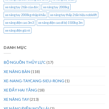
xe nâng tay 2 tấn của đức
xe nâng tay 2000kg
xe nâng tay 2000kg nhập khẩu
xe nâng tay thấp 2 tấn hiệu noblelift
xe nâng điện cao 3m3
xe nâng điện cao đi bộ 1500kg 3m
xe nâng điện giá rẻ
DANH MỤC
BỘ NGUỒN THỦY LỰC
(17)
XE NÂNG BÀN
(118)
XE-NANG-TAYCANG-SIEU-RONG
(1)
XE ĐẨY HAI TẦNG
(18)
XE NÂNG TAY
(213)
XE NÂNG ĐIỆN NGỒI LÁI
(2)