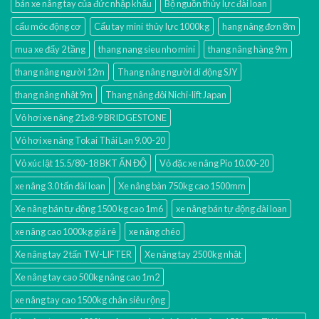
bán xe nâng tay của đức nhập khẩu
Bộ nguồn thủy lực đài loan
cẩu móc động cơ
Cẩu tay mini thủy lực 1000kg
hang nâng đơn 8m
mua xe đẩy 2 tầng
thang nang sieu nho mini
thang nâng hàng 9m
thang nâng người 12m
Thang nâng người di động SJY
thang nâng nhật 9m
Thang nâng đôi Nichi-lift Japan
Vỏ hơi xe nâng 21x8-9 BRIDGESTONE
Vỏ hơi xe nâng Tokai Thái Lan 9.00-20
Vỏ xúc lật 15.5/80-18 BKT ẤN ĐỘ
Vỏ đặc xe nâng Pio 10.00-20
xe nâng 3.0 tấn đài loan
Xe nâng bàn 750kg cao 1500mm
Xe nâng bán tự động 1500 kg cao 1m6
xe nâng bán tự động đài loan
xe nâng cao 1000kg giá rẻ
xe nâng chéo
Xe nâng tay 2 tấn TW-LIFTER
Xe nâng tay 2500kg nhật
Xe nâng tay cao 500kg nâng cao 1m2
xe nâng tay cao 1500kg chân siêu rộng