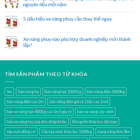
nguyên liệu mỗi năm
5 dấu hiệu xe nâng phuy cần thay thế ngay
Xe nâng phuy nào phù hợp doanh nghiệp mới thành
lập?
TÌM SẢN PHẨM THEO TỪ KHÓA
5m
bàn nang hạ
Bàn nâng tay 1000 kg
bàn nâng điện 3000kg
bàn nâng điện cao 2m
bàn nâng điện giá rẻ 2 tấn cao 1m4
bán xe nâng bàn 800kg cao 1m5 gía rẻ
bán xe nâng cây cảnh
bán xe nâng tay của đức nhập khẩu
Bộ nguồn thủy lực đài loan
cẩu móc động cơ
Cẩu tay mini thủy lực 1000kg
hang nâng đơn 8m