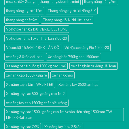
mua xe đẩy 2 tầng
thang nang sieu nho mini
thang nâng hàng 9m
thang nâng người 12m
Thang nâng người di động SJY
thang nâng nhật 9m
Thang nâng đôi Nichi-lift Japan
Vỏ hơi xe nâng 21x8-9 BRIDGESTONE
Vỏ hơi xe nâng Tokai Thái Lan 9.00-20
Vỏ xúc lật 15.5/80-18 BKT ẤN ĐỘ
Vỏ đặc xe nâng Pio 10.00-20
xe nâng 3.0 tấn đài loan
Xe nâng bàn 750kg cao 1500mm
Xe nâng bán tự động 1500 kg cao 1m6
xe nâng bán tự động đài loan
xe nâng cao 1000kg giá rẻ
xe nâng chéo
Xe nâng tay 2 tấn TW-LIFTER
Xe nâng tay 2500kg nhật
Xe nâng tay cao 500kg nâng cao 1m2
xe nâng tay cao 1500kg chân siêu rộng
Xe nâng tay cao 1500kg nâng cao 1m6 chân siêu rộng 1500mm TW-
LIFTER Đài Loan
Xe nâng tay cao OPK
Xe nâng tay inox 2.5 tấn