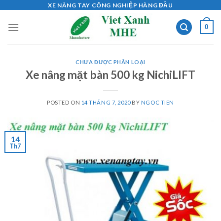
Skip
XE NÂNG TAY CÔNG NGHIỆP HÀNG ĐẦU
to
0
content
CHƯA ĐƯỢC PHÂN LOẠI
Xe nâng mặt bàn 500 kg NichiLIFT
POSTED ON
14 THÁNG 7, 2020
BY
NGOC TIEN
14
Th7