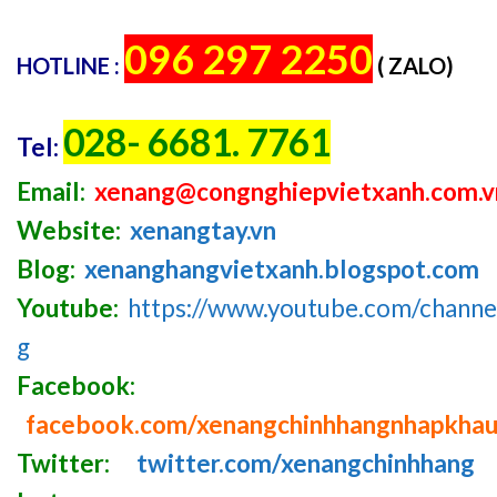
096 297 2250
HOTLINE :
( ZALO)
028- 6681. 7761
Tel:
Email:
xenang@congnghiepvietxanh.com.v
Website:
xenangtay.vn
Blog:
xenanghangvietxanh.blogspot.com
Youtube:
https://www.youtube.com/chan
g
Facebook:
facebook.com/xenangchinhhangnhapkha
Twitter:
twitter.com/xenangchinhhang