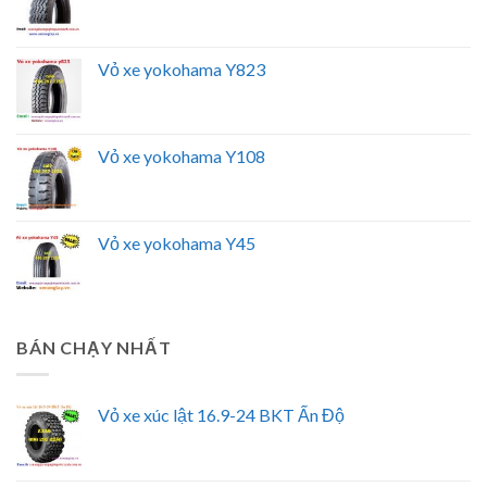
Vỏ xe yokohama Y823
Vỏ xe yokohama Y108
Vỏ xe yokohama Y45
BÁN CHẠY NHẤT
Vỏ xe xúc lật 16.9-24 BKT Ấn Độ