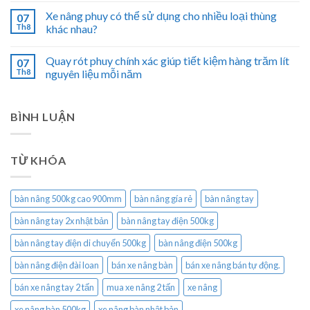
Xe nâng phuy có thể sử dụng cho nhiều loại thùng
07
Th8
khác nhau?
Quay rót phuy chính xác giúp tiết kiệm hàng trăm lít
07
Th8
nguyên liệu mỗi năm
BÌNH LUẬN
TỪ KHÓA
bàn nâng 500kg cao 900mm
bàn nâng gía rẻ
bàn nâng tay
bàn nâng tay 2x nhật bản
bàn nâng tay điện 500kg
bàn nâng tay điện di chuyển 500kg
bàn nâng điện 500kg
bàn nâng điện đài loan
bán xe nâng bàn
bán xe nâng bán tự động.
bán xe nâng tay 2 tấn
mua xe nâng 2 tấn
xe nâng
xe nâng bàn 500kg
xe nâng bàn nhật bản