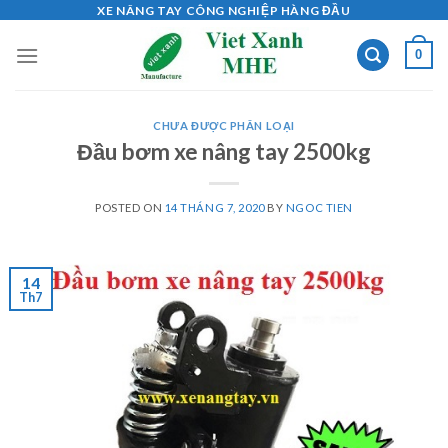
Skip
XE NÂNG TAY CÔNG NGHIỆP HÀNG ĐẦU
to
0
content
CHƯA ĐƯỢC PHÂN LOẠI
Đầu bơm xe nâng tay 2500kg
POSTED ON
14 THÁNG 7, 2020
BY
NGOC TIEN
14
Th7