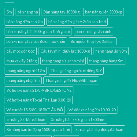
5m
bàn nang hạ
Bàn nâng tay 1000 kg
bàn nâng điện 3000kg
bàn nâng điện cao 2m
bàn nâng điện giá rẻ 2 tấn cao 1m4
bán xe nâng bàn 800kg cao 1m5 gía rẻ
bán xe nâng cây cảnh
bán xe nâng tay của đức nhập khẩu
Bộ nguồn thủy lực đài loan
cẩu móc động cơ
Cẩu tay mini thủy lực 1000kg
hang nâng đơn 8m
mua xe đẩy 2 tầng
thang nang sieu nho mini
thang nâng hàng 9m
thang nâng người 12m
Thang nâng người di động SJY
thang nâng nhật 9m
Thang nâng đôi Nichi-lift Japan
Vỏ hơi xe nâng 21x8-9 BRIDGESTONE
Vỏ hơi xe nâng Tokai Thái Lan 9.00-20
Vỏ xúc lật 15.5/80-18 BKT ẤN ĐỘ
Vỏ đặc xe nâng Pio 10.00-20
xe nâng 3.0 tấn đài loan
Xe nâng bàn 750kg cao 1500mm
Xe nâng bán tự động 1500 kg cao 1m6
xe nâng bán tự động đài loan