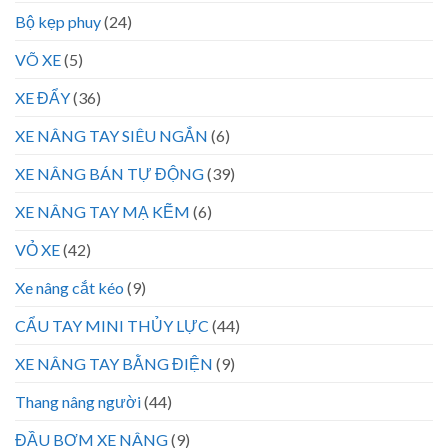
Bộ kẹp phuy
(24)
VÕ XE
(5)
XE ĐẨY
(36)
XE NÂNG TAY SIÊU NGẮN
(6)
XE NÂNG BÁN TỰ ĐỘNG
(39)
XE NÂNG TAY MẠ KẼM
(6)
VỎ XE
(42)
Xe nâng cắt kéo
(9)
CẨU TAY MINI THỦY LỰC
(44)
XE NÂNG TAY BẰNG ĐIỆN
(9)
Thang nâng người
(44)
ĐẦU BƠM XE NÂNG
(9)