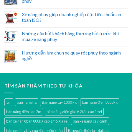
phuy
Xe nâng phuy giúp doanh nghiệp đạt tiêu chuẩn an
toàn ISO?
Những câu hỏi khách hàng thường hỏi trước khi
mua xe nâng phuy
Hướng dẫn lựa chọn xe quay rót phuy theo ngành
nghề
TÌM SẢN PHẨM THEO TỪ KHÓA
5m
bàn nang hạ
Bàn nâng tay 1000 kg
bàn nâng điện 3000kg
bàn nâng điện cao 2m
bàn nâng điện giá rẻ 2 tấn cao 1m4
bán xe nâng bàn 800kg cao 1m5 gía rẻ
bán xe nâng cây cảnh
bán xe nâng tay của đức nhập khẩu
Bộ nguồn thủy lực đài loan