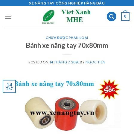
Skip
XE NÂNG TAY CÔNG NGHIỆP HÀNG ĐẦU
to
0
content
CHƯA ĐƯỢC PHÂN LOẠI
Bánh xe nâng tay 70x80mm
POSTED ON
14 THÁNG 7, 2020
BY
NGOC TIEN
14
Th7