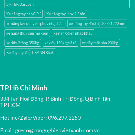
LIFTER Đài Loan
Xe nâng tay cao OPK
Xe nâng tay inox 2.5 tấn
xe nâng tay quay đổ phuy nhật bản
xe nâng tay đặc biệt 838x1220mm
xe nâng thủy sản mạ kẽm
xe nâng điện nhập khấu
xe đẩy 2 tầng 350kg
xe đẩy 150kg giá rẻ
xe đẩy mặt bàn 200kg
Xe đẩy tay VIỆT XANH X550
TP.Hồ Chí Minh
334 Tân Hoà Đông, P. Bình Trị Đông, Q.Bình Tân,
TP.HCM
Hotline/Zalo/Viber:
096.297.2250
Email:
greco@congnghiepvietxanh.com.vn