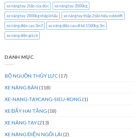
xe nâng tay 2 tấn của đức
xe nâng tay 2000kg
xe nâng tay 2000kg nhập khẩu
xe nâng tay thấp 2 tấn hiệu noblelift
xe nâng điện cao 3m3
xe nâng điện cao đi bộ 1500kg 3m
xe nâng điện giá rẻ
DANH MỤC
BỘ NGUỒN THỦY LỰC
(17)
XE NÂNG BÀN
(118)
XE-NANG-TAYCANG-SIEU-RONG
(1)
XE ĐẨY HAI TẦNG
(18)
XE NÂNG TAY
(213)
XE NÂNG ĐIỆN NGỒI LÁI
(2)