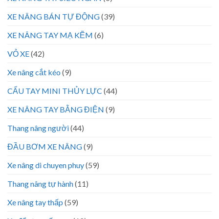
XE NÂNG BÁN TỰ ĐỘNG
(39)
XE NÂNG TAY MẠ KẼM
(6)
VỎ XE
(42)
Xe nâng cắt kéo
(9)
CẨU TAY MINI THỦY LỰC
(44)
XE NÂNG TAY BẰNG ĐIỆN
(9)
Thang nâng người
(44)
ĐẦU BƠM XE NÂNG
(9)
Xe nâng di chuyen phuy
(59)
Thang nâng tự hành
(11)
Xe nâng tay thấp
(59)