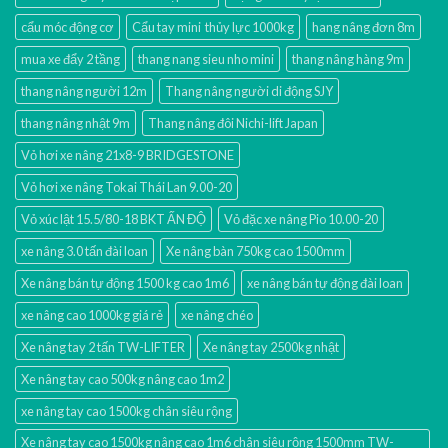
cẩu móc động cơ
Cẩu tay mini thủy lực 1000kg
hang nâng đơn 8m
mua xe đẩy 2 tầng
thang nang sieu nho mini
thang nâng hàng 9m
thang nâng người 12m
Thang nâng người di động SJY
thang nâng nhật 9m
Thang nâng đôi Nichi-lift Japan
Vỏ hơi xe nâng 21x8-9 BRIDGESTONE
Vỏ hơi xe nâng Tokai Thái Lan 9.00-20
Vỏ xúc lật 15.5/80-18 BKT ẤN ĐỘ
Vỏ đặc xe nâng Pio 10.00-20
xe nâng 3.0 tấn đài loan
Xe nâng bàn 750kg cao 1500mm
Xe nâng bán tự động 1500 kg cao 1m6
xe nâng bán tự động đài loan
xe nâng cao 1000kg giá rẻ
xe nâng chéo
Xe nâng tay 2 tấn TW-LIFTER
Xe nâng tay 2500kg nhật
Xe nâng tay cao 500kg nâng cao 1m2
xe nâng tay cao 1500kg chân siêu rộng
Xe nâng tay cao 1500kg nâng cao 1m6 chân siêu rộng 1500mm TW-