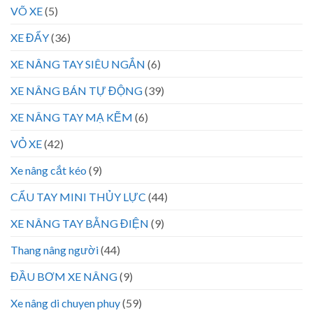
VÕ XE
(5)
XE ĐẨY
(36)
XE NÂNG TAY SIÊU NGẮN
(6)
XE NÂNG BÁN TỰ ĐỘNG
(39)
XE NÂNG TAY MẠ KẼM
(6)
VỎ XE
(42)
Xe nâng cắt kéo
(9)
CẨU TAY MINI THỦY LỰC
(44)
XE NÂNG TAY BẰNG ĐIỆN
(9)
Thang nâng người
(44)
ĐẦU BƠM XE NÂNG
(9)
Xe nâng di chuyen phuy
(59)