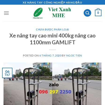
Skip
XE NÂNG TAY CÔNG NGHIỆP HÀNG ĐẦU
to
0
content
CHƯA ĐƯỢC PHÂN LOẠI
Xe nâng tay cao mini 400kg nâng cao
1100mm GAMLIFT
POSTED ON
6 THÁNG 7, 2020
BY
NGOC TIEN
06
Th7