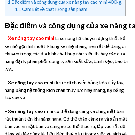
1
Đặc điểm và công dụng của xe nâng tay cao mini 400kg.
1.1
Cam kết về chất lượng sản phẩm
Đặc điểm và công dụng của xe nâng ta
Xe nâng tay cao mini
–
là xe nâng hạ chuyên dụng thiết kế
xe nhỏ gọn linh hoạt, khung xe nhẹ nhàng nên rất dễ dàng di
chuyển trong các địa hình chặt hẹp như siêu thị hay các cửa
hàng đại lý phân phối, công ty sản xuất sữa, bánh kẹo, bao bì
..vv…
–
Xe nâng tay cao mini
được di chuyển bằng kéo đẩy tay,
nâng bằng hệ thống kích chân thủy lực nhẹ nhàng, hạ bằng
tay van xả.
–
Xe nâng tay cao mini
có thể dùng càng và dùng mặt bàn
rất thuận tiện khi nâng hàng. Có thể tháo càng ra và gắn mặt
bàn vào vì mặt bàn và càng xe có thể tháo ra, lắp vào rất dễ
dàng và đây cũng là điều kiện thuận lợi trong việc vệ sinh và