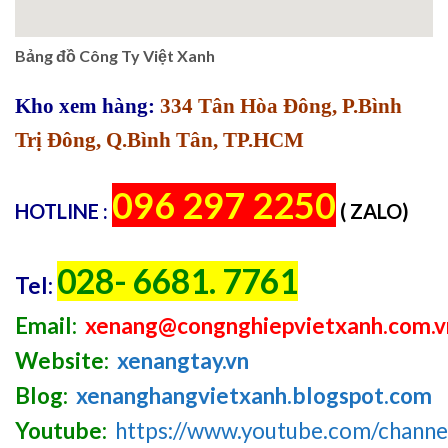
Bảng đồ Công Ty Việt Xanh
Kho xem hàng:
334 Tân Hòa Đông, P.Bình
Trị Đông, Q.Bình Tân, TP.HCM
096 297 2250
HOTLINE :
( ZALO)
028- 6681. 7761
Tel:
Email:
xenang@congnghiepvietxanh.com.v
Website:
xenangtay.vn
Blog:
xenanghangvietxanh.blogspot.com
Youtube:
https://www.youtube.com/chan