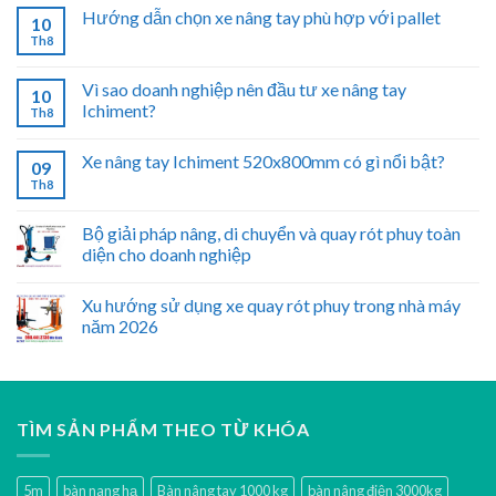
Hướng dẫn chọn xe nâng tay phù hợp với pallet
10
Th8
Vì sao doanh nghiệp nên đầu tư xe nâng tay
10
Ichiment?
Th8
Xe nâng tay Ichiment 520x800mm có gì nổi bật?
09
Th8
Bộ giải pháp nâng, di chuyển và quay rót phuy toàn
diện cho doanh nghiệp
Xu hướng sử dụng xe quay rót phuy trong nhà máy
năm 2026
TÌM SẢN PHẨM THEO TỪ KHÓA
5m
bàn nang hạ
Bàn nâng tay 1000 kg
bàn nâng điện 3000kg