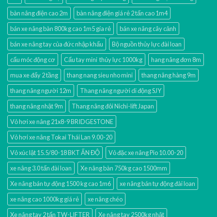
bàn nâng điện cao 2m
bàn nâng điện giá rẻ 2 tấn cao 1m4
bán xe nâng bàn 800kg cao 1m5 gía rẻ
bán xe nâng cây cảnh
bán xe nâng tay của đức nhập khẩu
Bộ nguồn thủy lực đài loan
cẩu móc động cơ
Cẩu tay mini thủy lực 1000kg
hang nâng đơn 8m
mua xe đẩy 2 tầng
thang nang sieu nho mini
thang nâng hàng 9m
thang nâng người 12m
Thang nâng người di động SJY
thang nâng nhật 9m
Thang nâng đôi Nichi-lift Japan
Vỏ hơi xe nâng 21x8-9 BRIDGESTONE
Vỏ hơi xe nâng Tokai Thái Lan 9.00-20
Vỏ xúc lật 15.5/80-18 BKT ẤN ĐỘ
Vỏ đặc xe nâng Pio 10.00-20
xe nâng 3.0 tấn đài loan
Xe nâng bàn 750kg cao 1500mm
Xe nâng bán tự động 1500 kg cao 1m6
xe nâng bán tự động đài loan
xe nâng cao 1000kg giá rẻ
xe nâng chéo
Xe nâng tay 2 tấn TW-LIFTER
Xe nâng tay 2500kg nhật