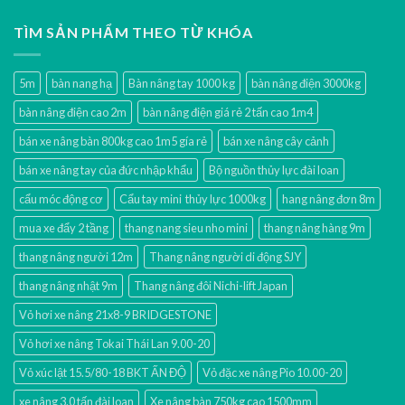
TÌM SẢN PHẨM THEO TỪ KHÓA
5m
bàn nang hạ
Bàn nâng tay 1000 kg
bàn nâng điện 3000kg
bàn nâng điện cao 2m
bàn nâng điện giá rẻ 2 tấn cao 1m4
bán xe nâng bàn 800kg cao 1m5 gía rẻ
bán xe nâng cây cảnh
bán xe nâng tay của đức nhập khẩu
Bộ nguồn thủy lực đài loan
cẩu móc động cơ
Cẩu tay mini thủy lực 1000kg
hang nâng đơn 8m
mua xe đẩy 2 tầng
thang nang sieu nho mini
thang nâng hàng 9m
thang nâng người 12m
Thang nâng người di động SJY
thang nâng nhật 9m
Thang nâng đôi Nichi-lift Japan
Vỏ hơi xe nâng 21x8-9 BRIDGESTONE
Vỏ hơi xe nâng Tokai Thái Lan 9.00-20
Vỏ xúc lật 15.5/80-18 BKT ẤN ĐỘ
Vỏ đặc xe nâng Pio 10.00-20
xe nâng 3.0 tấn đài loan
Xe nâng bàn 750kg cao 1500mm