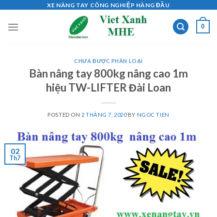
Skip
XE NÂNG TAY CÔNG NGHIỆP HÀNG ĐẦU
to
0
content
CHƯA ĐƯỢC PHÂN LOẠI
Bàn nâng tay 800kg nâng cao 1m
hiệu TW-LIFTER Đài Loan
POSTED ON
2 THÁNG 7, 2020
BY
NGOC TIEN
02
Th7