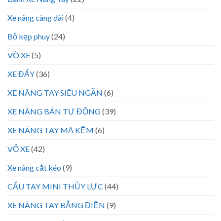
Xe nâng càng dài
(4)
Bộ kẹp phuy
(24)
VÕ XE
(5)
XE ĐẨY
(36)
XE NÂNG TAY SIÊU NGẮN
(6)
XE NÂNG BÁN TỰ ĐỘNG
(39)
XE NÂNG TAY MẠ KẼM
(6)
VỎ XE
(42)
Xe nâng cắt kéo
(9)
CẨU TAY MINI THỦY LỰC
(44)
XE NÂNG TAY BẰNG ĐIỆN
(9)