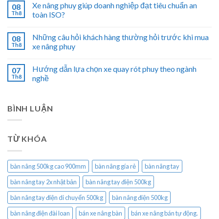
Xe nâng phuy giúp doanh nghiệp đạt tiêu chuẩn an
08
Th8
toàn ISO?
Những câu hỏi khách hàng thường hỏi trước khi mua
08
Th8
xe nâng phuy
Hướng dẫn lựa chọn xe quay rót phuy theo ngành
07
Th8
nghề
BÌNH LUẬN
TỪ KHÓA
bàn nâng 500kg cao 900mm
bàn nâng gía rẻ
bàn nâng tay
bàn nâng tay 2x nhật bản
bàn nâng tay điện 500kg
bàn nâng tay điện di chuyển 500kg
bàn nâng điện 500kg
bàn nâng điện đài loan
bán xe nâng bàn
bán xe nâng bán tự động.