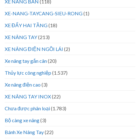
XE NÂNG BÀN
(118)
XE-NANG-TAYCANG-SIEU-RONG
(1)
XE ĐẨY HAI TẦNG
(18)
XE NÂNG TAY
(213)
XE NÂNG ĐIỆN NGỒI LÁI
(2)
Xe nâng tay gắn cân
(20)
Thủy lực công nghiệp
(1.537)
Xe nâng điện cao
(3)
XE NÂNG TAY INOX
(22)
Chưa được phân loại
(1.783)
Bộ càng xe nâng
(3)
Bánh Xe Nâng Tay
(22)