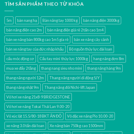
TÌM SẢN PHẨM THEO TỪ KHÓA
5m
bàn nang hạ
Bàn nâng tay 1000 kg
bàn nâng điện 3000kg
bàn nâng điện cao 2m
bàn nâng điện giá rẻ 2 tấn cao 1m4
bán xe nâng bàn 800kg cao 1m5 gía rẻ
bán xe nâng cây cảnh
bán xe nâng tay của đức nhập khẩu
Bộ nguồn thủy lực đài loan
cẩu móc động cơ
Cẩu tay mini thủy lực 1000kg
hang nâng đơn 8m
mua xe đẩy 2 tầng
thang nang sieu nho mini
thang nâng hàng 9m
thang nâng người 12m
Thang nâng người di động SJY
thang nâng nhật 9m
Thang nâng đôi Nichi-lift Japan
Vỏ hơi xe nâng 21x8-9 BRIDGESTONE
Vỏ hơi xe nâng Tokai Thái Lan 9.00-20
Vỏ xúc lật 15.5/80-18 BKT ẤN ĐỘ
Vỏ đặc xe nâng Pio 10.00-20
xe nâng 3.0 tấn đài loan
Xe nâng bàn 750kg cao 1500mm