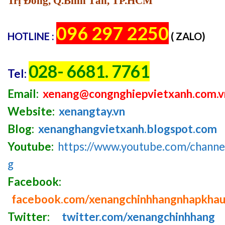
Trị Đông, Q.Bình Tân, TP.HCM
096 297 2250
HOTLINE :
( ZALO)
028- 6681. 7761
Tel:
Email:
xenang@congnghiepvietxanh.com.v
Website:
xenangtay.vn
Blog:
xenanghangvietxanh.blogspot.com
Youtube:
https://www.youtube.com/chan
g
Facebook:
facebook.com/xenangchinhhangnhapkha
Twitter:
twitter.com/xenangchinhhang