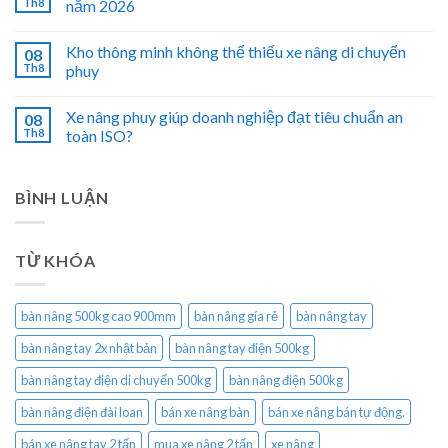
Th8
năm 2026
Kho thông minh không thể thiếu xe nâng di chuyển
08
Th8
phuy
Xe nâng phuy giúp doanh nghiệp đạt tiêu chuẩn an
08
Th8
toàn ISO?
BÌNH LUẬN
TỪ KHÓA
bàn nâng 500kg cao 900mm
bàn nâng gía rẻ
bàn nâng tay
bàn nâng tay 2x nhật bản
bàn nâng tay điện 500kg
bàn nâng tay điện di chuyển 500kg
bàn nâng điện 500kg
bàn nâng điện đài loan
bán xe nâng bàn
bán xe nâng bán tự động.
bán xe nâng tay 2 tấn
mua xe nâng 2 tấn
xe nâng