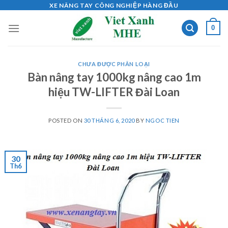
Skip
XE NÂNG TAY CÔNG NGHIỆP HÀNG ĐẦU
to
0
content
CHƯA ĐƯỢC PHÂN LOẠI
Bàn nâng tay 1000kg nâng cao 1m
hiệu TW-LIFTER Đài Loan
POSTED ON
30 THÁNG 6, 2020
BY
NGOC TIEN
30
Th6