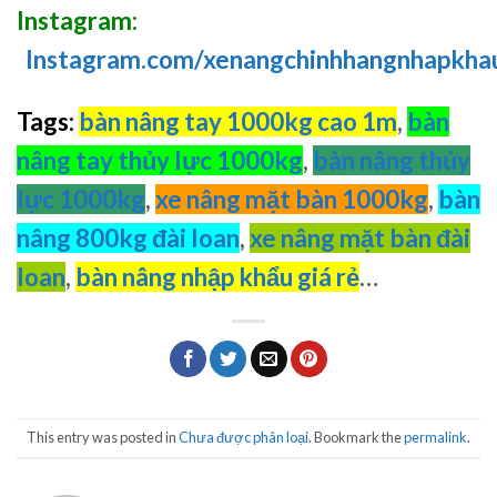
Instagram:
Instagram.com/xenangchinhhangnhapkha
Tags:
bàn nâng tay 1000kg cao 1m
,
bàn
nâng tay thủy lực 1000kg
,
bàn nâng thủy
lực 1000kg
,
xe nâng mặt bàn 1000kg
,
bàn
nâng 800kg đài loan
,
xe nâng mặt bàn đài
loan
,
bàn nâng nhập khẩu giá rẻ
…
This entry was posted in
Chưa được phân loại
. Bookmark the
permalink
.