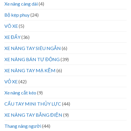
Xe nâng càng dài
(4)
Bộ kẹp phuy
(24)
VÕ XE
(5)
XE ĐẨY
(36)
XE NÂNG TAY SIÊU NGẮN
(6)
XE NÂNG BÁN TỰ ĐỘNG
(39)
XE NÂNG TAY MẠ KẼM
(6)
VỎ XE
(42)
Xe nâng cắt kéo
(9)
CẨU TAY MINI THỦY LỰC
(44)
XE NÂNG TAY BẰNG ĐIỆN
(9)
Thang nâng người
(44)