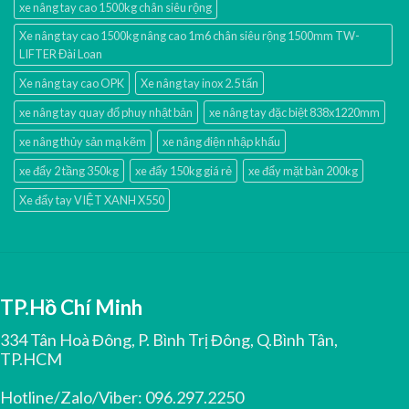
xe nâng tay cao 1500kg chân siêu rộng
Xe nâng tay cao 1500kg nâng cao 1m6 chân siêu rộng 1500mm TW-
LIFTER Đài Loan
Xe nâng tay cao OPK
Xe nâng tay inox 2.5 tấn
xe nâng tay quay đổ phuy nhật bản
xe nâng tay đặc biệt 838x1220mm
xe nâng thủy sản mạ kẽm
xe nâng điện nhập khấu
xe đẩy 2 tầng 350kg
xe đẩy 150kg giá rẻ
xe đẩy mặt bàn 200kg
Xe đẩy tay VIỆT XANH X550
TP.Hồ Chí Minh
334 Tân Hoà Đông, P. Bình Trị Đông, Q.Bình Tân,
TP.HCM
Hotline/Zalo/Viber:
096.297.2250