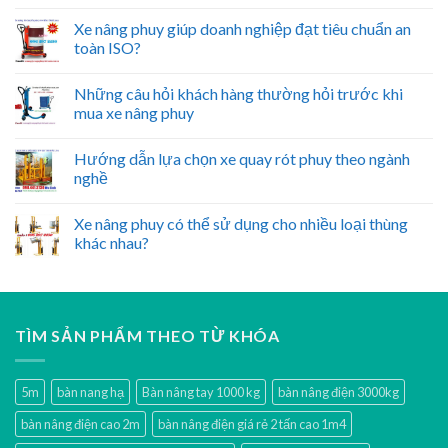
Xe nâng phuy giúp doanh nghiệp đạt tiêu chuẩn an
toàn ISO?
Những câu hỏi khách hàng thường hỏi trước khi
mua xe nâng phuy
Hướng dẫn lựa chọn xe quay rót phuy theo ngành
nghề
Xe nâng phuy có thể sử dụng cho nhiều loại thùng
khác nhau?
TÌM SẢN PHẨM THEO TỪ KHÓA
5m
bàn nang hạ
Bàn nâng tay 1000 kg
bàn nâng điện 3000kg
bàn nâng điện cao 2m
bàn nâng điện giá rẻ 2 tấn cao 1m4