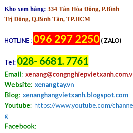
Kho xem hàng:
334 Tân Hòa Đông, P.Bình
Trị Đông, Q.Bình Tân, TP.HCM
096 297 2250
HOTLINE :
( ZALO)
028- 6681. 7761
Tel:
Email:
xenang@congnghiepvietxanh.com.v
Website:
xenangtay.vn
Blog:
xenanghangvietxanh.blogspot.com
Youtube:
https://www.youtube.com/chan
g
Facebook: