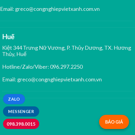
Email:
greco@congnghiepvietxanh.com.vn
Huế
Kiệt 344 Trưng Nữ Vương, P. Thủy Dương, TX. Hương
Thủy, Huế
Hotline/Zalo/Viber:
096.297.2250
Email:
greco@congnghiepvietxanh.com.vn
ZALO
MESSENGER
BÁO GIÁ
098.398.0015