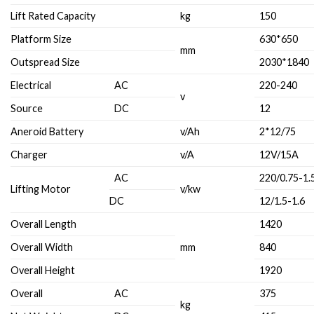
Lift Rated Capacity
kg
150
Platform Size
630*650
mm
Outspread Size
2030*1840
Electrical
AC
220-240
v
Source
DC
12
Aneroid Battery
v/Ah
2*12/75
Charger
v/A
12V/15A
AC
220/0.75-1.
Lifting Motor
v/kw
DC
12/1.5-1.6
Overall Length
1420
Overall Width
mm
840
Overall Height
1920
Overall
AC
375
kg