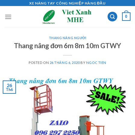
Skip
XE NÂNG TAY CÔNG NGHIỆP HÀNG ĐẦU
to
0
content
THANG NÂNG NGƯỜI
Thang nâng đơn 6m 8m 10m GTWY
POSTED ON
26 THÁNG 6, 2020
BY
NGOC TIEN
26
Th6