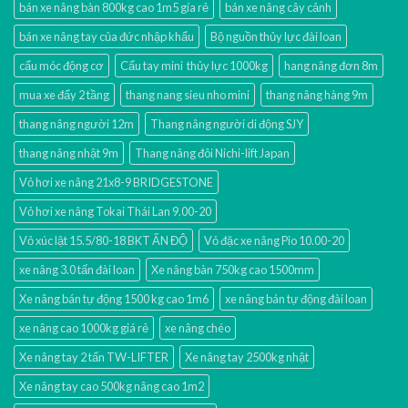
bán xe nâng bàn 800kg cao 1m5 gía rẻ
bán xe nâng cây cảnh
bán xe nâng tay của đức nhập khẩu
Bộ nguồn thủy lực đài loan
cẩu móc động cơ
Cẩu tay mini thủy lực 1000kg
hang nâng đơn 8m
mua xe đẩy 2 tầng
thang nang sieu nho mini
thang nâng hàng 9m
thang nâng người 12m
Thang nâng người di động SJY
thang nâng nhật 9m
Thang nâng đôi Nichi-lift Japan
Vỏ hơi xe nâng 21x8-9 BRIDGESTONE
Vỏ hơi xe nâng Tokai Thái Lan 9.00-20
Vỏ xúc lật 15.5/80-18 BKT ẤN ĐỘ
Vỏ đặc xe nâng Pio 10.00-20
xe nâng 3.0 tấn đài loan
Xe nâng bàn 750kg cao 1500mm
Xe nâng bán tự động 1500 kg cao 1m6
xe nâng bán tự động đài loan
xe nâng cao 1000kg giá rẻ
xe nâng chéo
Xe nâng tay 2 tấn TW-LIFTER
Xe nâng tay 2500kg nhật
Xe nâng tay cao 500kg nâng cao 1m2