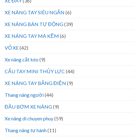
XE ĐẨY
(36)
XE NÂNG TAY SIÊU NGẮN
(6)
XE NÂNG BÁN TỰ ĐỘNG
(39)
XE NÂNG TAY MẠ KẼM
(6)
VỎ XE
(42)
Xe nâng cắt kéo
(9)
CẨU TAY MINI THỦY LỰC
(44)
XE NÂNG TAY BẰNG ĐIỆN
(9)
Thang nâng người
(44)
ĐẦU BƠM XE NÂNG
(9)
Xe nâng di chuyen phuy
(59)
Thang nâng tự hành
(11)