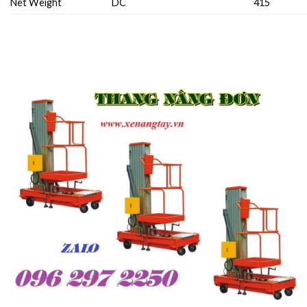
Net Weight
DC
415