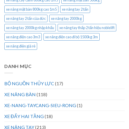
xe nâng mặt bàn 800kg cao 1m5
xe nâng tay 2 tấn
xe nâng tay 2 tấn của đức
xe nâng tay 2000kg
xe nâng tay 2000kg nhập khẩu
xe nâng tay thấp 2 tấn hiệu noblelift
xe nâng điện cao 3m3
xe nâng điện cao đi bộ 1500kg 3m
xe nâng điện giá rẻ
DANH MỤC
BỘ NGUỒN THỦY LỰC
(17)
XE NÂNG BÀN
(118)
XE-NANG-TAYCANG-SIEU-RONG
(1)
XE ĐẨY HAI TẦNG
(18)
XE NÂNG TAY
(213)