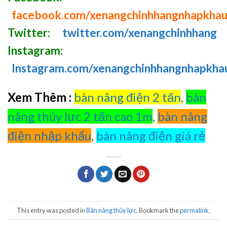
facebook.com/xenangchinhhangnhapkha
Twitter:
twitter.com/xenangchinhhang
Instagram:
Instagram.com/xenangchinhhangnhapkha
Xem Thêm :
bàn nâng điện 2 tấn
,
bàn
nâng thủy lực 2 tấn cao 1m
,
bàn nâng
điện nhập khẩu
,
bàn nâng điện giá rẻ
This entry was posted in
Bàn nâng thủy lực
. Bookmark the
permalink
.