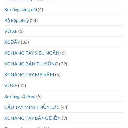
Xe nâng càng dài
(4)
Bộ kẹp phuy
(24)
VÕ XE
(5)
XE ĐẨY
(36)
XE NÂNG TAY SIÊU NGẮN
(6)
XE NÂNG BÁN TỰ ĐỘNG
(39)
XE NÂNG TAY MẠ KẼM
(6)
VỎ XE
(42)
Xe nâng cắt kéo
(9)
CẨU TAY MINI THỦY LỰC
(44)
XE NÂNG TAY BẰNG ĐIỆN
(9)