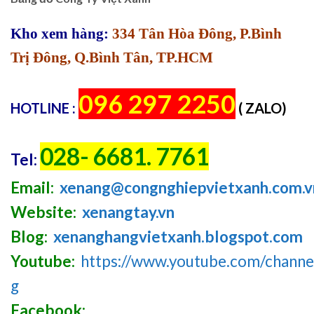
Kho xem hàng:
334 Tân Hòa Đông, P.Bình
Trị Đông, Q.Bình Tân, TP.HCM
096 297 2250
HOTLINE :
( ZALO)
028- 6681. 7761
Tel:
Email:
xenang@congnghiepvietxanh.com.v
Website:
xenangtay.vn
Blog:
xenanghangvietxanh.blogspot.com
Youtube:
https://www.youtube.com/chan
g
Facebook: