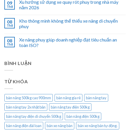
Xu hướng sử dụng xe quay rót phuy trong nhà máy
09
Th8
năm 2026
Kho thông minh không thể thiếu xe nâng di chuyển
08
Th8
phuy
Xe nâng phuy giúp doanh nghiệp đạt tiêu chuẩn an
08
Th8
toàn ISO?
BÌNH LUẬN
TỪ KHÓA
bàn nâng 500kg cao 900mm
bàn nâng gía rẻ
bàn nâng tay
bàn nâng tay 2x nhật bản
bàn nâng tay điện 500kg
bàn nâng tay điện di chuyển 500kg
bàn nâng điện 500kg
bàn nâng điện đài loan
bán xe nâng bàn
bán xe nâng bán tự động.