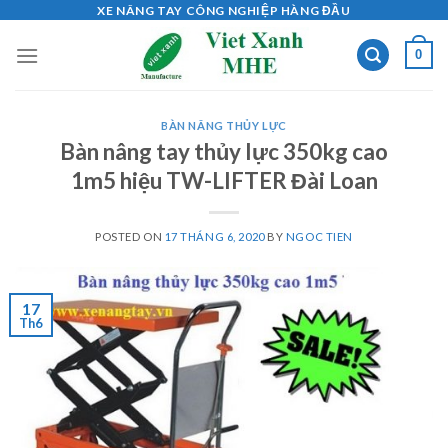
Skip
XE NÂNG TAY CÔNG NGHIỆP HÀNG ĐẦU
to
0
content
BÀN NÂNG THỦY LỰC
Bàn nâng tay thủy lực 350kg cao
1m5 hiệu TW-LIFTER Đài Loan
POSTED ON
17 THÁNG 6, 2020
BY
NGOC TIEN
17
Th6