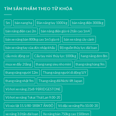
TÌM SẢN PHẨM THEO TỪ KHÓA
5m
bàn nang hạ
Bàn nâng tay 1000 kg
bàn nâng điện 3000kg
bàn nâng điện cao 2m
bàn nâng điện giá rẻ 2 tấn cao 1m4
bán xe nâng bàn 800kg cao 1m5 gía rẻ
bán xe nâng cây cảnh
bán xe nâng tay của đức nhập khẩu
Bộ nguồn thủy lực đài loan
cẩu móc động cơ
Cẩu tay mini thủy lực 1000kg
hang nâng đơn 8m
mua xe đẩy 2 tầng
thang nang sieu nho mini
thang nâng hàng 9m
thang nâng người 12m
Thang nâng người di động SJY
thang nâng nhật 9m
Thang nâng đôi Nichi-lift Japan
Vỏ hơi xe nâng 21x8-9 BRIDGESTONE
Vỏ hơi xe nâng Tokai Thái Lan 9.00-20
Vỏ xúc lật 15.5/80-18 BKT ẤN ĐỘ
Vỏ đặc xe nâng Pio 10.00-20
xe nâng 3.0 tấn đài loan
Xe nâng bàn 750kg cao 1500mm