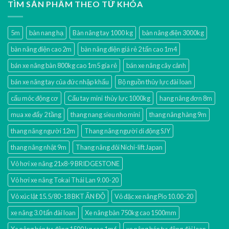
TÌM SẢN PHẨM THEO TỪ KHÓA
5m
bàn nang hạ
Bàn nâng tay 1000 kg
bàn nâng điện 3000kg
bàn nâng điện cao 2m
bàn nâng điện giá rẻ 2 tấn cao 1m4
bán xe nâng bàn 800kg cao 1m5 gía rẻ
bán xe nâng cây cảnh
bán xe nâng tay của đức nhập khẩu
Bộ nguồn thủy lực đài loan
cẩu móc động cơ
Cẩu tay mini thủy lực 1000kg
hang nâng đơn 8m
mua xe đẩy 2 tầng
thang nang sieu nho mini
thang nâng hàng 9m
thang nâng người 12m
Thang nâng người di động SJY
thang nâng nhật 9m
Thang nâng đôi Nichi-lift Japan
Vỏ hơi xe nâng 21x8-9 BRIDGESTONE
Vỏ hơi xe nâng Tokai Thái Lan 9.00-20
Vỏ xúc lật 15.5/80-18 BKT ẤN ĐỘ
Vỏ đặc xe nâng Pio 10.00-20
xe nâng 3.0 tấn đài loan
Xe nâng bàn 750kg cao 1500mm
Xe nâng bán tự động 1500 kg cao 1m6
xe nâng bán tự động đài loan