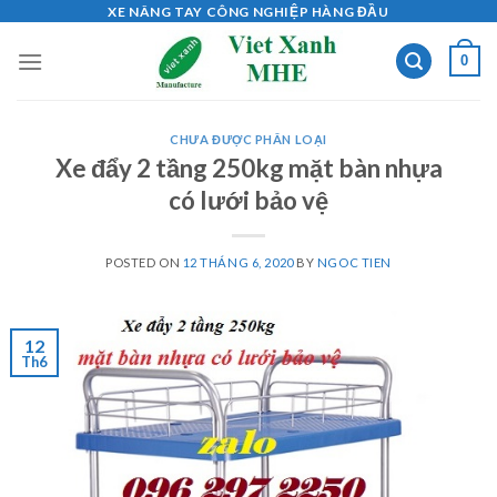
Skip
XE NÂNG TAY CÔNG NGHIỆP HÀNG ĐẦU
to
0
content
CHƯA ĐƯỢC PHÂN LOẠI
Xe đẩy 2 tầng 250kg mặt bàn nhựa
có lưới bảo vệ
POSTED ON
12 THÁNG 6, 2020
BY
NGOC TIEN
12
Th6