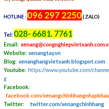
096 297 2250
HOTLINE :
( ZALO)
028- 6681. 7761
Tel:
Email:
xenang@congnghiepvietxanh.com.v
Website:
xenangtay.vn
Blog:
xenanghangvietxanh.blogspot.com
Youtube:
https://www.youtube.com/chan
g
Facebook:
facebook.com/xenangchinhhangnhapkha
Twitter:
twitter.com/xenangchinhhang