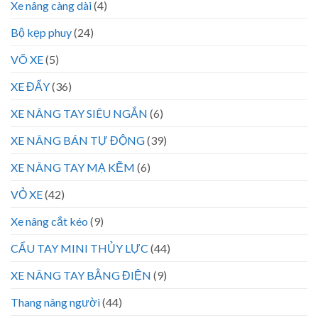
Xe nâng càng dài
(4)
Bộ kẹp phuy
(24)
VÕ XE
(5)
XE ĐẨY
(36)
XE NÂNG TAY SIÊU NGẮN
(6)
XE NÂNG BÁN TỰ ĐỘNG
(39)
XE NÂNG TAY MẠ KẼM
(6)
VỎ XE
(42)
Xe nâng cắt kéo
(9)
CẨU TAY MINI THỦY LỰC
(44)
XE NÂNG TAY BẰNG ĐIỆN
(9)
Thang nâng người
(44)