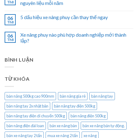
Th8
nguyên liệu mỗi năm
5 dấu hiệu xe nâng phuy cần thay thế ngay
06
Th8
Xe nâng phuy nào phù hợp doanh nghiệp mới thành
06
Th8
lập?
BÌNH LUẬN
TỪ KHÓA
bàn nâng 500kg cao 900mm
bàn nâng gía rẻ
bàn nâng tay
bàn nâng tay 2x nhật bản
bàn nâng tay điện 500kg
bàn nâng tay điện di chuyển 500kg
bàn nâng điện 500kg
bàn nâng điện đài loan
bán xe nâng bàn
bán xe nâng bán tự động.
bán xe nâng tay 2 tấn
mua xe nâng 2 tấn
xe nâng