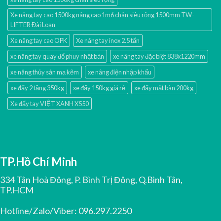
Xe nâng tay cao 1500kg nâng cao 1m6 chân siêu rộng 1500mm TW-
LIFTER Đài Loan
Xe nâng tay cao OPK
Xe nâng tay inox 2.5 tấn
xe nâng tay quay đổ phuy nhật bản
xe nâng tay đặc biệt 838x1220mm
xe nâng thủy sản mạ kẽm
xe nâng điện nhập khấu
xe đẩy 2 tầng 350kg
xe đẩy 150kg giá rẻ
xe đẩy mặt bàn 200kg
Xe đẩy tay VIỆT XANH X550
TP.Hồ Chí Minh
334 Tân Hoà Đông, P. Bình Trị Đông, Q.Bình Tân,
TP.HCM
Hotline/Zalo/Viber:
096.297.2250