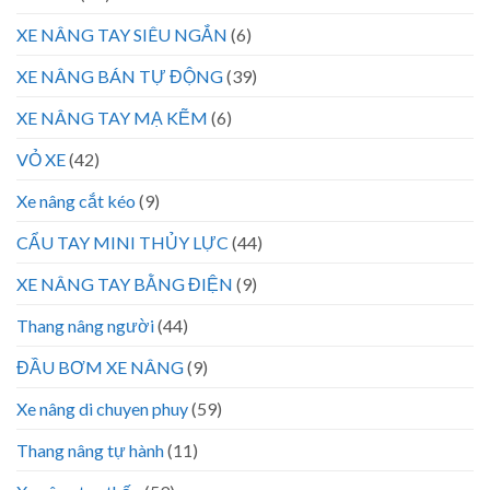
XE NÂNG TAY SIÊU NGẮN
(6)
XE NÂNG BÁN TỰ ĐỘNG
(39)
XE NÂNG TAY MẠ KẼM
(6)
VỎ XE
(42)
Xe nâng cắt kéo
(9)
CẨU TAY MINI THỦY LỰC
(44)
XE NÂNG TAY BẰNG ĐIỆN
(9)
Thang nâng người
(44)
ĐẦU BƠM XE NÂNG
(9)
Xe nâng di chuyen phuy
(59)
Thang nâng tự hành
(11)