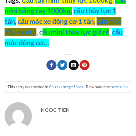
Tags:
Cẩu tay mini thủy lực 1000kg
,
cẩu
mini bằng tay 1000kg
,
cẩu thủy lực 1
tấn
,
cẩu móc xe động cơ 1 tấn
,
cẩu móc
đầu xe oto
,
c
ẩu mini thủy lực giá rẻ
,
cẩu
móc động cơ
…
This entry was posted in
Chưa được phân loại
. Bookmark the
permalink
.
NGOC TIEN