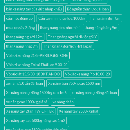
bán xe nâng tay của đức nhập khẩu
Bộ nguồn thủy lực đài loan
cẩu móc động cơ
Cẩu tay mini thủy lực 1000kg
hang nâng đơn 8m
mua xe đẩy 2 tầng
thang nang sieu nho mini
thang nâng hàng 9m
thang nâng người 12m
Thang nâng người di động SJY
thang nâng nhật 9m
Thang nâng đôi Nichi-lift Japan
Vỏ hơi xe nâng 21x8-9 BRIDGESTONE
Vỏ hơi xe nâng Tokai Thái Lan 9.00-20
Vỏ xúc lật 15.5/80-18 BKT ẤN ĐỘ
Vỏ đặc xe nâng Pio 10.00-20
xe nâng 3.0 tấn đài loan
Xe nâng bàn 750kg cao 1500mm
Xe nâng bán tự động 1500 kg cao 1m6
xe nâng bán tự động đài loan
xe nâng cao 1000kg giá rẻ
xe nâng chéo
Xe nâng tay 2 tấn TW-LIFTER
Xe nâng tay 2500kg nhật
Xe nâng tay cao 500kg nâng cao 1m2
xe nâng tay cao 1500kg chân siêu rộng