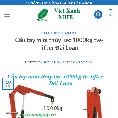
Skip
XE NÂNG TAY CÔNG NGHIỆP HÀNG ĐẦU
to
0
content
CHƯA ĐƯỢC PHÂN LOẠI
Cẩu tay mini thủy lực 1000kg tw-
lifter Đài Loan
POSTED ON
10 THÁNG 6, 2020
BY
NGOC TIEN
10
Th6