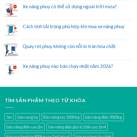
Xe nâng phuy có thể sử dụng ngoài trời mưa?
Cách tính tải trọng phù hợp khi mua xe nâng phuy
Quay rót phuy không còn nỗi lo tràn hóa chất
Xe nâng phuy nào bán chạy nhất năm 2026?
TÌM SẢN PHẨM THEO TỪ KHÓA
5m
bàn nang hạ
Bàn nâng tay 1000 kg
bàn nâng điện 3000kg
bàn nâng điện cao 2m
bàn nâng điện giá rẻ 2 tấn cao 1m4
bán xe nâng bàn 800kg cao 1m5 gía rẻ
bán xe nâng cây cảnh