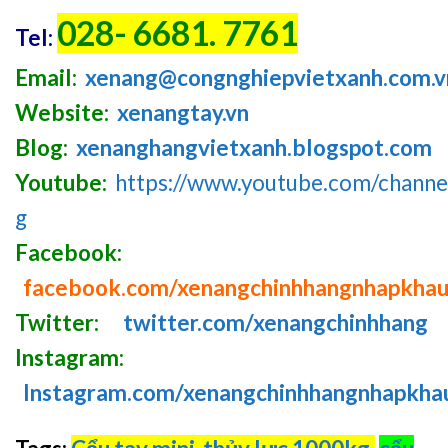
028- 6681. 7761
Tel:
Email:
xenang@congnghiepvietxanh.com.v
Website:
xenangtay.vn
Blog:
xenanghangvietxanh.blogspot.com
Youtube:
https://www.youtube.com/chan
g
Facebook:
facebook.com/xenangchinhhangnhapkha
Twitter:
twitter.com/xenangchinhhang
Instagram:
Instagram.com/xenangchinhhangnhapkha