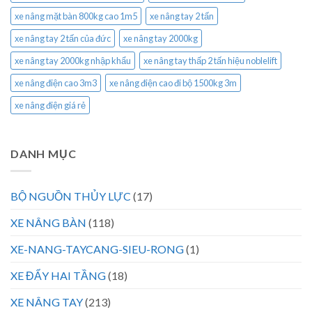
xe nâng mặt bàn 800kg cao 1m5
xe nâng tay 2 tấn
xe nâng tay 2 tấn của đức
xe nâng tay 2000kg
xe nâng tay 2000kg nhập khẩu
xe nâng tay thấp 2 tấn hiệu noblelift
xe nâng điện cao 3m3
xe nâng điện cao đi bộ 1500kg 3m
xe nâng điện giá rẻ
DANH MỤC
BỘ NGUỒN THỦY LỰC
(17)
XE NÂNG BÀN
(118)
XE-NANG-TAYCANG-SIEU-RONG
(1)
XE ĐẨY HAI TẦNG
(18)
XE NÂNG TAY
(213)