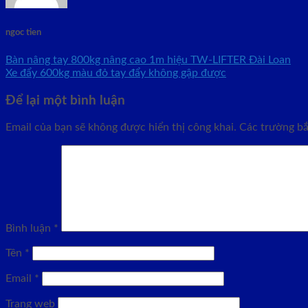
ngoc tien
Bàn nâng tay 800kg nâng cao 1m hiệu TW-LIFTER Đài Loan
Xe đẩy 600kg màu đỏ tay đẩy không gập được
Để lại một bình luận
Email của bạn sẽ không được hiển thị công khai.
Các trường b
Bình luận
*
Tên
*
Email
*
Trang web