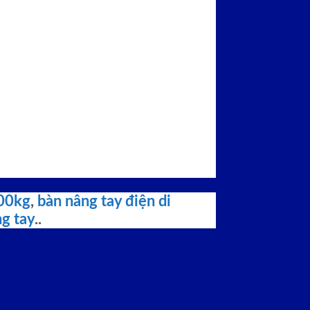
500kg
,
bàn nâng tay điện di
g tay
..