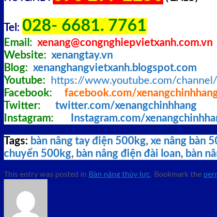
028- 6681. 7761
Tel:
Email:
xenang@congnghiepvietxanh.com.vn
Website:
xenangtay.vn
Blog:
xenanghangvietxanh.blogspot.com
Youtube:
https://www.youtube.com/chann
Facebook:
facebook.com/xenangchinhhan
Twitter:
twitter.com/xenangchinhhang
Instagram:
Instagram.com/xenangchinhh
Tags:
bàn nâng tay điện 500kg
,
xe nâng bàn 5
chuyển 500kg
,
bàn nâng điện đài loan
,
bàn n
This entry was posted in
Bàn nâng thủy lực
. Bookmark the
per