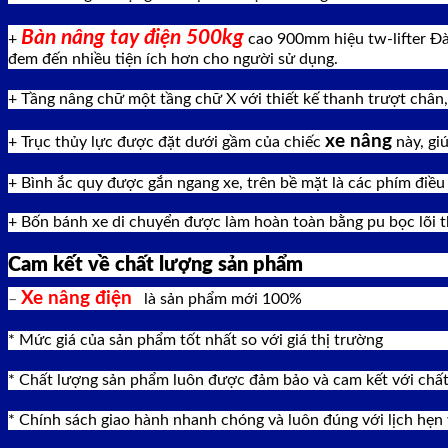
Bàn nâng tay điện 500kg
+
cao 900mm hiệu tw-lifter Đài
đem đến nhiều tiện ích hơn cho người sử dụng.
+ Tầng nâng chữ một tầng chữ X với thiết kế thanh trượt chân
xe nâng
+ Trục thủy lực được đặt dưới gầm của chiếc
này, gi
+ Bình ắc quy được gắn ngang xe, trên bề mặt là các phím điều
+ Bốn bánh xe di chuyển được làm hoàn toàn bằng pu bọc lõi t
Cam kết về chất lượng sản phẩm
Xe nâng điện
–
là sản phẩm mới 100%
* Mức giá của sản phẩm tốt nhất so với giá thị trường
* Chất lượng sản phẩm luôn được đảm bảo và cam kết với châ
* Chính sách giao hành nhanh chóng và luôn đúng với lịch hẹn 