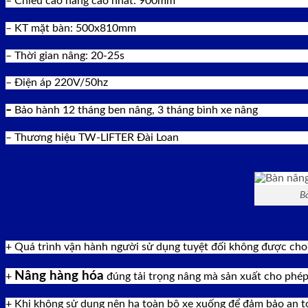
– Chiều cao nâng cao nhất: 900mm
– KT mặt bàn: 500x810mm
– Thời gian nâng: 20-25s
– Điện áp 220V/50hz
–
Bảo hành 12 tháng ben nâng, 3 tháng bình xe nâng
– Thương hiệu TW-LIFTER Đài Loan
Bà
+ Quá trình vận hành người sử dụng tuyệt đối không được cho 
Nâng hàng hóa
+
đúng tải trọng nâng mà sản xuất cho phép
+ Khi không sử dụng nên hạ toàn bộ xe xuống để đảm bảo an t