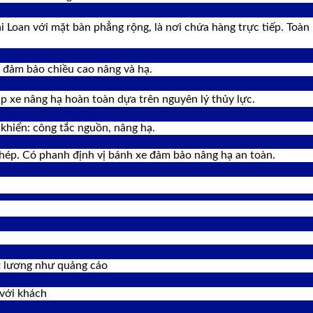
 Loan với mặt bàn phẳng rộng, là nơi chứa hàng trực tiếp. Toàn 
, đảm bảo chiều cao nâng và hạ.
úp xe nâng hạ hoàn toàn dựa trên nguyên lý thủy lực.
 khiển: công tắc nguồn, nâng hạ.
hép. Có phanh định vị bánh xe đảm bảo nâng hạ an toàn.
́t lương như quảng cáo
với khách