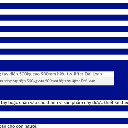
n nâng tay điện 500kg cao 900mm hiệu tw-lifter Đài Loan
tay hoặc chân vào các thanh vì sản phẩm này được thiết kế theo
.
oàn cho con người.