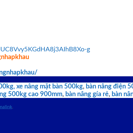
el/UC8Vvy5KGdHA8j3AIhB8Xo-g
gnhapkhau
angnhapkhau/
00kg,
xe nâng mặt bàn 500kg
,
bàn nâng điện 
âng 500kg cao 900mm
,
bàn nâng gía rẻ
,
bàn nân
malink
.