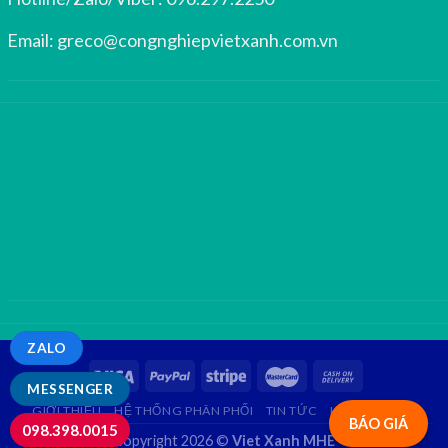
Email:
greco@congnghiepvietxanh.com.vn
ZALO
MESSENGER
GIỚI THIỆU
HỆ THỐNG PHÂN PHỐI
TIN TỨC
LIÊN HỆ
FAQ
BÁO GIÁ
098.398.0015
Copyright 2026 ©
Viet Xanh MHE