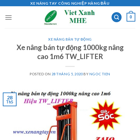
Skip
XE NÂNG TAY CÔNG NGHIỆP HÀNG ĐẦU
to
0
content
XE NÂNG BÁN TỰ ĐỘNG
Xe nâng bán tự động 1000kg nâng
cao 1m6 TW_LIFTER
POSTED ON
28 THÁNG 5, 2020
BY
NGOC TIEN
28
Th5