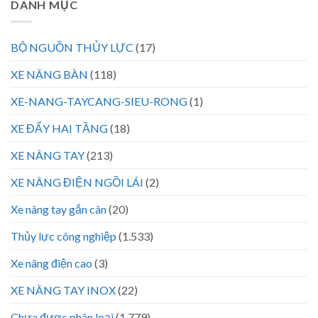
DANH MỤC
BỘ NGUỒN THỦY LỰC
(17)
XE NÂNG BÀN
(118)
XE-NANG-TAYCANG-SIEU-RONG
(1)
XE ĐẨY HAI TẦNG
(18)
XE NÂNG TAY
(213)
XE NÂNG ĐIỆN NGỒI LÁI
(2)
Xe nâng tay gắn cân
(20)
Thủy lực công nghiệp
(1.533)
Xe nâng điện cao
(3)
XE NÂNG TAY INOX
(22)
Chưa được phân loại
(1.779)