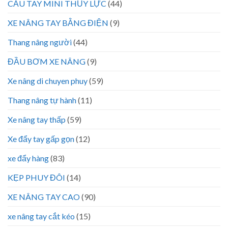
CẨU TAY MINI THỦY LỰC
(44)
XE NÂNG TAY BẰNG ĐIỆN
(9)
Thang nâng người
(44)
ĐẦU BƠM XE NÂNG
(9)
Xe nâng di chuyen phuy
(59)
Thang nâng tự hành
(11)
Xe nâng tay thấp
(59)
Xe đẩy tay gấp gọn
(12)
xe đẩy hàng
(83)
KẸP PHUY ĐÔI
(14)
XE NÂNG TAY CAO
(90)
xe nâng tay cắt kéo
(15)