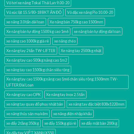
Vỏ hơi xe nâng Tokai Thái Lan 9.00-20
Vỏ xúc lật 15.5/80-18 BKT ẤN ĐỘ
Vỏ đặc xe nâng Pio 10.00-20
xe nâng 3.0 tấn đài loan
Xe nâng bàn 750kg cao 1500mm
Xe nâng bán tự động 1500 kg cao 1m6
xe nâng bán tự động đài loan
xe nâng cao 1000kg giá rẻ
xe nâng chéo
Xe nâng tay 2 tấn TW-LIFTER
Xe nâng tay 2500kg nhật
Xe nâng tay cao 500kg nâng cao 1m2
xe nâng tay cao 1500kg chân siêu rộng
Xe nâng tay cao 1500kg nâng cao 1m6 chân siêu rộng 1500mm TW-
LIFTER Đài Loan
Xe nâng tay cao OPK
Xe nâng tay inox 2.5 tấn
xe nâng tay quay đổ phuy nhật bản
xe nâng tay đặc biệt 838x1220mm
xe nâng thủy sản mạ kẽm
xe nâng điện nhập khấu
xe đẩy 2 tầng 350kg
xe đẩy 150kg giá rẻ
xe đẩy mặt bàn 200kg
Xe đẩy tay VIỆT XANH X550