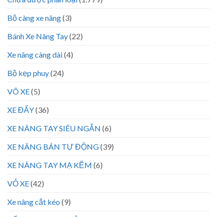
Bộ càng xe nâng
(3)
Bánh Xe Nâng Tay
(22)
Xe nâng càng dài
(4)
Bộ kẹp phuy
(24)
VÕ XE
(5)
XE ĐẨY
(36)
XE NÂNG TAY SIÊU NGẮN
(6)
XE NÂNG BÁN TỰ ĐỘNG
(39)
XE NÂNG TAY MẠ KẼM
(6)
VỎ XE
(42)
Xe nâng cắt kéo
(9)