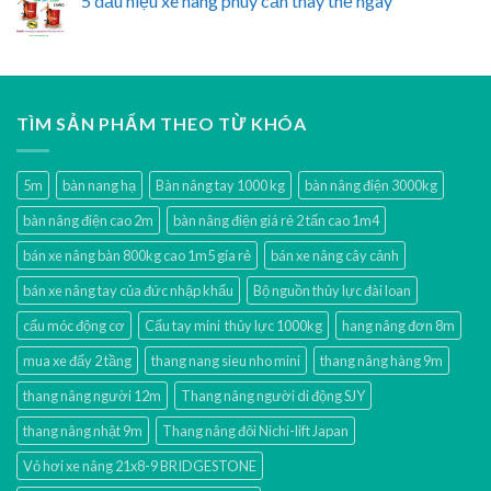
5 dấu hiệu xe nâng phuy cần thay thế ngay
TÌM SẢN PHẨM THEO TỪ KHÓA
5m
bàn nang hạ
Bàn nâng tay 1000 kg
bàn nâng điện 3000kg
bàn nâng điện cao 2m
bàn nâng điện giá rẻ 2 tấn cao 1m4
bán xe nâng bàn 800kg cao 1m5 gía rẻ
bán xe nâng cây cảnh
bán xe nâng tay của đức nhập khẩu
Bộ nguồn thủy lực đài loan
cẩu móc động cơ
Cẩu tay mini thủy lực 1000kg
hang nâng đơn 8m
mua xe đẩy 2 tầng
thang nang sieu nho mini
thang nâng hàng 9m
thang nâng người 12m
Thang nâng người di động SJY
thang nâng nhật 9m
Thang nâng đôi Nichi-lift Japan
Vỏ hơi xe nâng 21x8-9 BRIDGESTONE