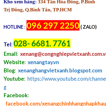
Kho xem hàng:
334 Tân Hòa Đông, P.Bình
Trị Đông, Q.Bình Tân, TP.HCM
096 297 2250
HOTLINE :
( ZALO)
028- 6681. 7761
Tel:
Email:
xenang@congnghiepvietxanh.com.v
Website:
xenangtay.vn
Blog:
xenanghangvietxanh.blogspot.com
Youtube:
https://www.youtube.com/chan
g
Facebook:
facebook.com/xenangchinhhangnhapkha