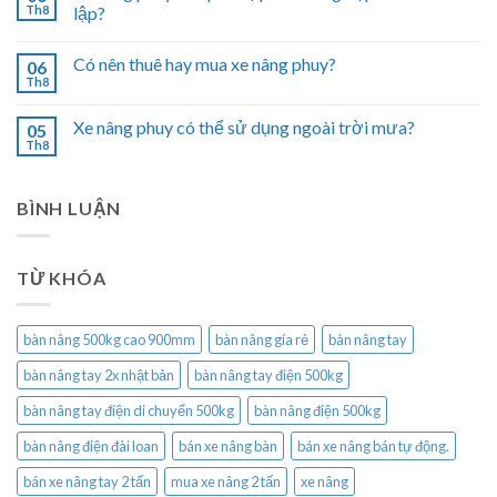
Th8
lập?
Có nên thuê hay mua xe nâng phuy?
06
Th8
Xe nâng phuy có thể sử dụng ngoài trời mưa?
05
Th8
BÌNH LUẬN
TỪ KHÓA
bàn nâng 500kg cao 900mm
bàn nâng gía rẻ
bàn nâng tay
bàn nâng tay 2x nhật bản
bàn nâng tay điện 500kg
bàn nâng tay điện di chuyển 500kg
bàn nâng điện 500kg
bàn nâng điện đài loan
bán xe nâng bàn
bán xe nâng bán tự động.
bán xe nâng tay 2 tấn
mua xe nâng 2 tấn
xe nâng