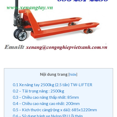
Nội dung trang
[
hide
]
0.1
Xe nâng tay 2500kg (2.5 tấn) TW-LIFTER
0.2
– Tải trọng nâng : 2500kg
0.3
– Chiều cao nâng thấp nhất: 85mm
0.4
– Chiều cao nâng cao nhất: 200mm
0.5
– Kích thước càng(rộng x dài): 685x1220mm
0.6
– Sử dụng bánh xe Nylon/PU Lỗi thép