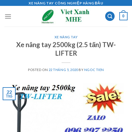
Skip
XE NÂNG TAY CÔNG NGHIỆP HÀNG ĐẦU
to
0
content
XE NÂNG TAY
Xe nâng tay 2500kg (2.5 tấn) TW-
LIFTER
POSTED ON
22 THÁNG 5, 2020
BY
NGOC TIEN
22
Th5