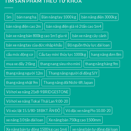
TÌM SẢN PHẨM THEO TỪ KHÓA
5m
bàn nang hạ
Bàn nâng tay 1000 kg
bàn nâng điện 3000kg
bàn nâng điện cao 2m
bàn nâng điện giá rẻ 2 tấn cao 1m4
bán xe nâng bàn 800kg cao 1m5 gía rẻ
bán xe nâng cây cảnh
bán xe nâng tay của đức nhập khẩu
Bộ nguồn thủy lực đài loan
cẩu móc động cơ
Cẩu tay mini thủy lực 1000kg
hang nâng đơn 8m
mua xe đẩy 2 tầng
thang nang sieu nho mini
thang nâng hàng 9m
thang nâng người 12m
Thang nâng người di động SJY
thang nâng nhật 9m
Thang nâng đôi Nichi-lift Japan
Vỏ hơi xe nâng 21x8-9 BRIDGESTONE
Vỏ hơi xe nâng Tokai Thái Lan 9.00-20
Vỏ xúc lật 15.5/80-18 BKT ẤN ĐỘ
Vỏ đặc xe nâng Pio 10.00-20
xe nâng 3.0 tấn đài loan
Xe nâng bàn 750kg cao 1500mm
Xe nâng bán tự động 1500 kg cao 1m6
xe nâng bán tự động đài loan