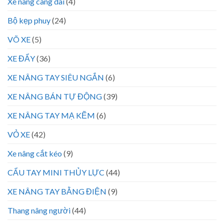
Xe nâng càng dài
(4)
Bộ kẹp phuy
(24)
VÕ XE
(5)
XE ĐẨY
(36)
XE NÂNG TAY SIÊU NGẮN
(6)
XE NÂNG BÁN TỰ ĐỘNG
(39)
XE NÂNG TAY MẠ KẼM
(6)
VỎ XE
(42)
Xe nâng cắt kéo
(9)
CẨU TAY MINI THỦY LỰC
(44)
XE NÂNG TAY BẰNG ĐIỆN
(9)
Thang nâng người
(44)