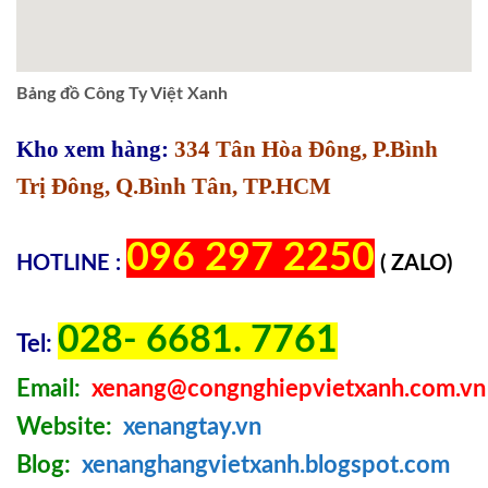
Bảng đồ Công Ty Việt Xanh
Kho xem hàng:
334 Tân Hòa Đông, P.Bình
Trị Đông, Q.Bình Tân, TP.HCM
096 297 2250
HOTLINE :
( ZALO)
028- 6681. 7761
Tel:
Email:
xenang@congnghiepvietxanh.com.vn
Website:
xenangtay.vn
Blog:
xenanghangvietxanh.blogspot.com