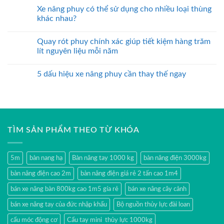
Xe nâng phuy có thể sử dụng cho nhiều loại thùng
khác nhau?
Quay rót phuy chính xác giúp tiết kiệm hàng trăm
lít nguyên liệu mỗi năm
5 dấu hiệu xe nâng phuy cần thay thế ngay
TÌM SẢN PHẨM THEO TỪ KHÓA
5m
bàn nang hạ
Bàn nâng tay 1000 kg
bàn nâng điện 3000kg
bàn nâng điện cao 2m
bàn nâng điện giá rẻ 2 tấn cao 1m4
bán xe nâng bàn 800kg cao 1m5 gía rẻ
bán xe nâng cây cảnh
bán xe nâng tay của đức nhập khẩu
Bộ nguồn thủy lực đài loan
cẩu móc động cơ
Cẩu tay mini thủy lực 1000kg