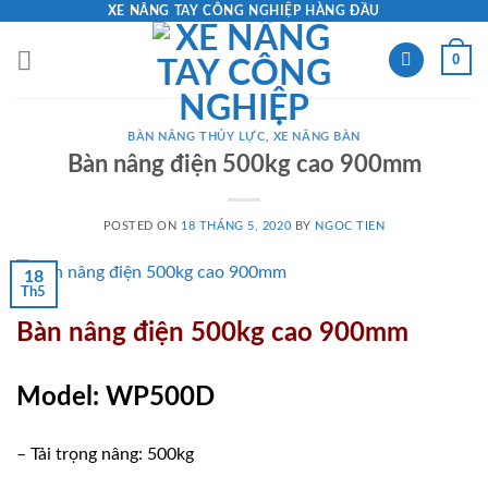
Skip
XE NÂNG TAY CÔNG NGHIỆP HÀNG ĐẦU
to
0
content
BÀN NÂNG THỦY LỰC
,
XE NÂNG BÀN
Bàn nâng điện 500kg cao 900mm
POSTED ON
18 THÁNG 5, 2020
BY
NGOC TIEN
18
Th5
Bàn nâng điện 500kg cao 900mm
Model: WP500D
– Tải trọng nâng: 500kg