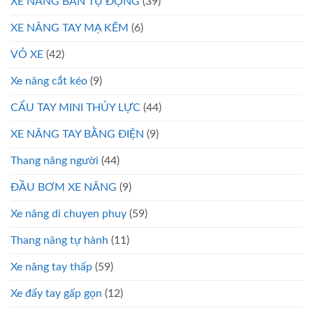
XE NÂNG BÁN TỰ ĐỘNG
(39)
XE NÂNG TAY MẠ KẼM
(6)
VỎ XE
(42)
Xe nâng cắt kéo
(9)
CẨU TAY MINI THỦY LỰC
(44)
XE NÂNG TAY BẰNG ĐIỆN
(9)
Thang nâng người
(44)
ĐẦU BƠM XE NÂNG
(9)
Xe nâng di chuyen phuy
(59)
Thang nâng tự hành
(11)
Xe nâng tay thấp
(59)
Xe đẩy tay gấp gọn
(12)