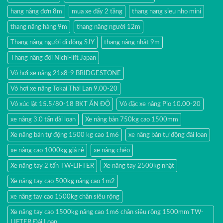
hang nâng đơn 8m
mua xe đẩy 2 tầng
thang nang sieu nho mini
thang nâng hàng 9m
thang nâng người 12m
Thang nâng người di động SJY
thang nâng nhật 9m
Thang nâng đôi Nichi-lift Japan
Vỏ hơi xe nâng 21x8-9 BRIDGESTONE
Vỏ hơi xe nâng Tokai Thái Lan 9.00-20
Vỏ xúc lật 15.5/80-18 BKT ẤN ĐỘ
Vỏ đặc xe nâng Pio 10.00-20
xe nâng 3.0 tấn đài loan
Xe nâng bàn 750kg cao 1500mm
Xe nâng bán tự động 1500 kg cao 1m6
xe nâng bán tự động đài loan
xe nâng cao 1000kg giá rẻ
xe nâng chéo
Xe nâng tay 2 tấn TW-LIFTER
Xe nâng tay 2500kg nhật
Xe nâng tay cao 500kg nâng cao 1m2
xe nâng tay cao 1500kg chân siêu rộng
Xe nâng tay cao 1500kg nâng cao 1m6 chân siêu rộng 1500mm TW-
LIFTER Đài Loan