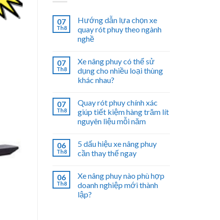
Hướng dẫn lựa chọn xe
07
Th8
quay rót phuy theo ngành
nghề
Xe nâng phuy có thể sử
07
Th8
dụng cho nhiều loại thùng
khác nhau?
Quay rót phuy chính xác
07
Th8
giúp tiết kiệm hàng trăm lít
nguyên liệu mỗi năm
5 dấu hiệu xe nâng phuy
06
Th8
cần thay thế ngay
Xe nâng phuy nào phù hợp
06
Th8
doanh nghiệp mới thành
lập?