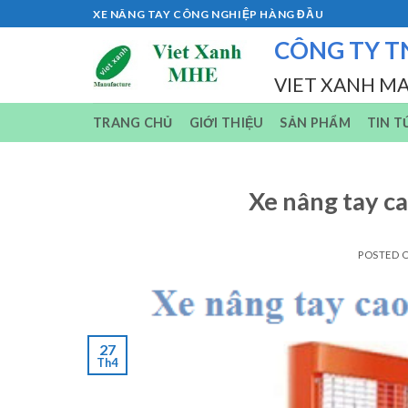
Skip
XE NÂNG TAY CÔNG NGHIỆP HÀNG ĐẦU
to
CÔNG TY T
content
VIET XANH M
TRANG CHỦ
GIỚI THIỆU
SẢN PHẨM
TIN T
Xe nâng tay ca
POSTED 
27
Th4