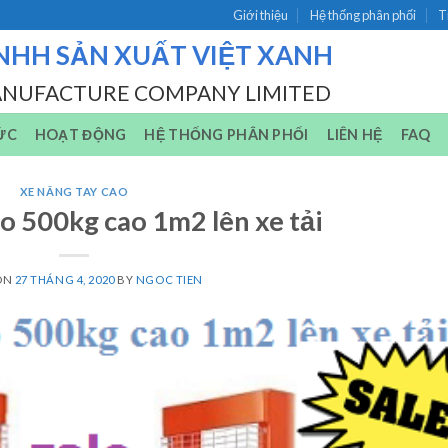
Giới thiệu
Hệ thống phân phối
T
NHH SẢN XUẤT VIỆT XANH
ANUFACTURE COMPANY LIMITED
ỨC
HOẠT ĐỘNG
HỆ THỐNG PHÂN PHỐI
LIÊN HỆ
FAQ
XE NÂNG TAY CAO
o 500kg cao 1m2 lên xe tải
ON
27 THÁNG 4, 2020
BY
NGOC TIEN