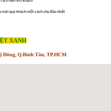
 lịch hẹn với khách
ụ mọi quý khách một cách chu đáo nhất
IỆT XANH
Trị Đông, Q.Bình Tân, TP.HCM