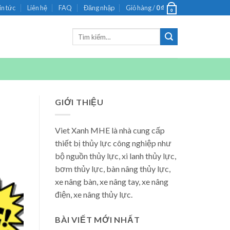
in tức
Liên hệ
FAQ
Đăng nhập
Giỏ hàng /
0
₫
0
Tìm
kiếm:
GIỚI THIỆU
Viet Xanh MHE là nhà cung cấp
thiết bị thủy lực công nghiệp như
bộ nguồn thủy lực, xi lanh thủy lực,
bơm thủy lực, bàn nâng thủy lực,
xe nâng bàn, xe nâng tay, xe nâng
điện, xe nâng thủy lực.
BÀI VIẾT MỚI NHẤT