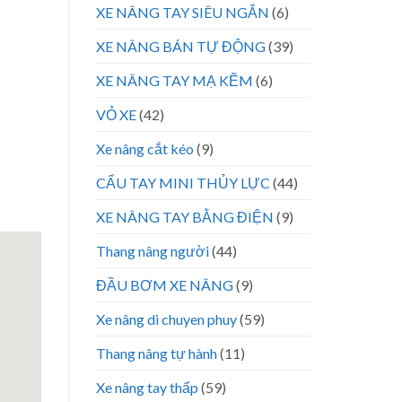
XE NÂNG TAY SIÊU NGẮN
(6)
XE NÂNG BÁN TỰ ĐỘNG
(39)
XE NÂNG TAY MẠ KẼM
(6)
VỎ XE
(42)
Xe nâng cắt kéo
(9)
CẨU TAY MINI THỦY LỰC
(44)
XE NÂNG TAY BẰNG ĐIỆN
(9)
Thang nâng người
(44)
ĐẦU BƠM XE NÂNG
(9)
Xe nâng di chuyen phuy
(59)
Thang nâng tự hành
(11)
Xe nâng tay thấp
(59)