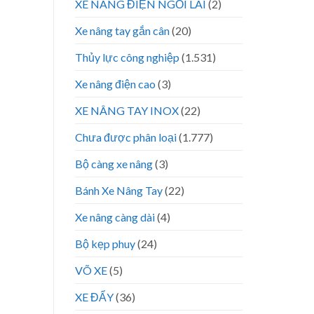
XE NÂNG ĐIỆN NGỒI LÁI
(2)
Xe nâng tay gắn cân
(20)
Thủy lực công nghiệp
(1.531)
Xe nâng điện cao
(3)
XE NÂNG TAY INOX
(22)
Chưa được phân loại
(1.777)
Bộ càng xe nâng
(3)
Bánh Xe Nâng Tay
(22)
Xe nâng càng dài
(4)
Bộ kẹp phuy
(24)
VÕ XE
(5)
XE ĐẨY
(36)