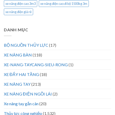
xe nâng điện cao 3m3
xe nâng điện cao đi bộ 1500kg 3m
xe nâng điện giá rẻ
DANH MỤC
BỘ NGUỒN THỦY LỰC
(17)
XE NÂNG BÀN
(118)
XE-NANG-TAYCANG-SIEU-RONG
(1)
XE ĐẨY HAI TẦNG
(18)
XE NÂNG TAY
(213)
XE NÂNG ĐIỆN NGỒI LÁI
(2)
Xe nâng tay gắn cân
(20)
Thủy lực công nghiệp
(1.532)