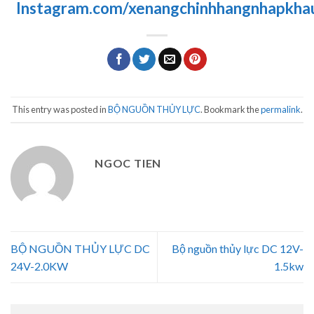
Instagram.com/xenangchinhhangnhapkha
This entry was posted in
BỘ NGUỒN THỦY LỰC
. Bookmark the
permalink
.
NGOC TIEN
BỘ NGUỒN THỦY LỰC DC
Bộ nguồn thủy lực DC 12V-
24V-2.0KW
1.5kw