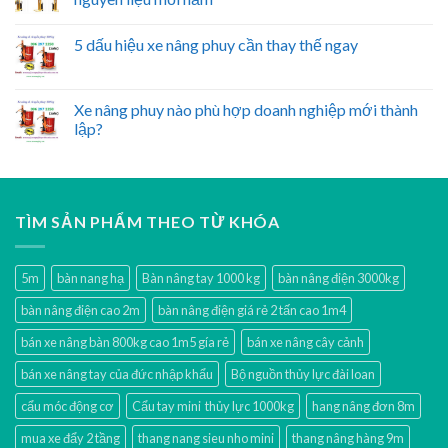
5 dấu hiệu xe nâng phuy cần thay thế ngay
Xe nâng phuy nào phù hợp doanh nghiệp mới thành
lập?
TÌM SẢN PHẨM THEO TỪ KHÓA
5m
bàn nang hạ
Bàn nâng tay 1000 kg
bàn nâng điện 3000kg
bàn nâng điện cao 2m
bàn nâng điện giá rẻ 2 tấn cao 1m4
bán xe nâng bàn 800kg cao 1m5 gía rẻ
bán xe nâng cây cảnh
bán xe nâng tay của đức nhập khẩu
Bộ nguồn thủy lực đài loan
cẩu móc động cơ
Cẩu tay mini thủy lực 1000kg
hang nâng đơn 8m
mua xe đẩy 2 tầng
thang nang sieu nho mini
thang nâng hàng 9m