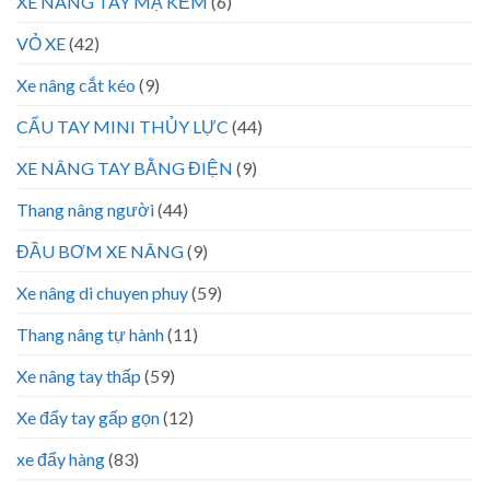
XE NÂNG TAY MẠ KẼM
(6)
VỎ XE
(42)
Xe nâng cắt kéo
(9)
CẨU TAY MINI THỦY LỰC
(44)
XE NÂNG TAY BẰNG ĐIỆN
(9)
Thang nâng người
(44)
ĐẦU BƠM XE NÂNG
(9)
Xe nâng di chuyen phuy
(59)
Thang nâng tự hành
(11)
Xe nâng tay thấp
(59)
Xe đẩy tay gấp gọn
(12)
xe đẩy hàng
(83)