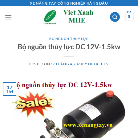
Skip
XE NÂNG TAY CÔNG NGHIỆP HÀNG ĐẦU
to
0
content
BỘ NGUỒN THỦY LỰC
Bộ nguồn thủy lực DC 12V-1.5kw
POSTED ON
17 THÁNG 4, 2020
BY
NGOC TIEN
17
Th4