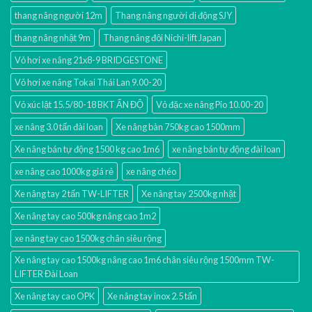
thang nâng người 12m
Thang nâng người di động SJY
thang nâng nhật 9m
Thang nâng đôi Nichi-lift Japan
Vỏ hơi xe nâng 21x8-9 BRIDGESTONE
Vỏ hơi xe nâng Tokai Thái Lan 9.00-20
Vỏ xúc lật 15.5/80-18 BKT ẤN ĐỘ
Vỏ đặc xe nâng Pio 10.00-20
xe nâng 3.0 tấn đài loan
Xe nâng bàn 750kg cao 1500mm
Xe nâng bán tự động 1500 kg cao 1m6
xe nâng bán tự động đài loan
xe nâng cao 1000kg giá rẻ
xe nâng chéo
Xe nâng tay 2 tấn TW-LIFTER
Xe nâng tay 2500kg nhật
Xe nâng tay cao 500kg nâng cao 1m2
xe nâng tay cao 1500kg chân siêu rộng
Xe nâng tay cao 1500kg nâng cao 1m6 chân siêu rộng 1500mm TW-
LIFTER Đài Loan
Xe nâng tay cao OPK
Xe nâng tay inox 2.5 tấn