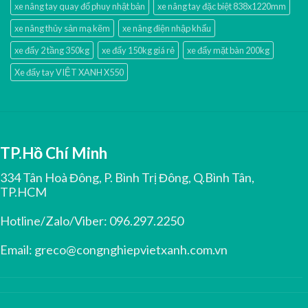
xe nâng tay quay đổ phuy nhật bản
xe nâng tay đặc biệt 838x1220mm
xe nâng thủy sản mạ kẽm
xe nâng điện nhập khấu
xe đẩy 2 tầng 350kg
xe đẩy 150kg giá rẻ
xe đẩy mặt bàn 200kg
Xe đẩy tay VIỆT XANH X550
TP.Hồ Chí Minh
334 Tân Hoà Đông, P. Bình Trị Đông, Q.Bình Tân,
TP.HCM
Hotline/Zalo/Viber:
096.297.2250
Email:
greco@congnghiepvietxanh.com.vn