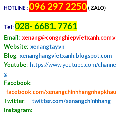
096 297 2250
HOTLINE :
( ZALO)
028- 6681. 7761
Tel:
Email:
xenang@congnghiepvietxanh.com.v
Website:
xenangtay.vn
Blog:
xenanghangvietxanh.blogspot.com
Youtube:
https://www.youtube.com/chan
g
Facebook:
facebook.com/xenangchinhhangnhapkha
Twitter:
twitter.com/xenangchinhhang
Instagram: