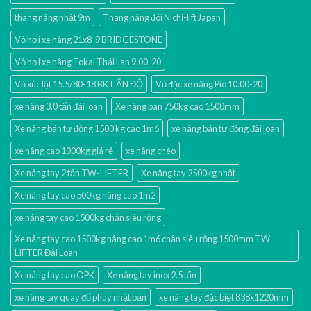
thang nâng nhật 9m
Thang nâng đôi Nichi-lift Japan
Vỏ hơi xe nâng 21x8-9 BRIDGESTONE
Vỏ hơi xe nâng Tokai Thái Lan 9.00-20
Vỏ xúc lật 15.5/80-18 BKT ẤN ĐỘ
Vỏ đặc xe nâng Pio 10.00-20
xe nâng 3.0 tấn đài loan
Xe nâng bàn 750kg cao 1500mm
Xe nâng bán tự động 1500 kg cao 1m6
xe nâng bán tự động đài loan
xe nâng cao 1000kg giá rẻ
xe nâng chéo
Xe nâng tay 2 tấn TW-LIFTER
Xe nâng tay 2500kg nhật
Xe nâng tay cao 500kg nâng cao 1m2
xe nâng tay cao 1500kg chân siêu rộng
Xe nâng tay cao 1500kg nâng cao 1m6 chân siêu rộng 1500mm TW-
LIFTER Đài Loan
Xe nâng tay cao OPK
Xe nâng tay inox 2.5 tấn
xe nâng tay quay đổ phuy nhật bản
xe nâng tay đặc biệt 838x1220mm