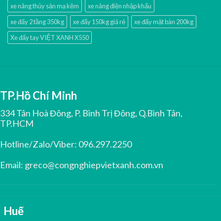
xe nâng thủy sản mạ kẽm
xe nâng điện nhập khấu
xe đẩy 2 tầng 350kg
xe đẩy 150kg giá rẻ
xe đẩy mặt bàn 200kg
Xe đẩy tay VIỆT XANH X550
TP.Hồ Chí Minh
334 Tân Hoà Đông, P. Bình Trị Đông, Q.Bình Tân,
TP.HCM
Hotline/Zalo/Viber:
096.297.2250
Email:
greco@congnghiepvietxanh.com.vn
Huế