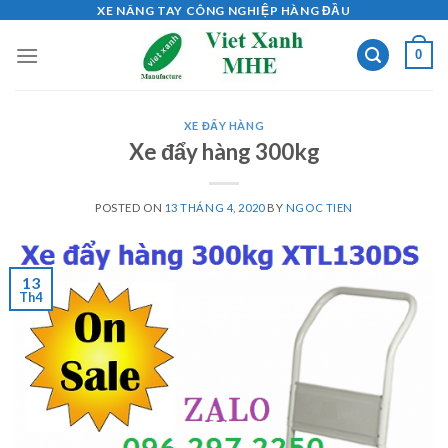
Skip
XE NÂNG TAY CÔNG NGHIỆP HÀNG ĐẦU
to
0
content
XE ĐẨY HÀNG
Xe đẩy hàng 300kg
POSTED ON
13 THÁNG 4, 2020
BY
NGOC TIEN
13
Th4