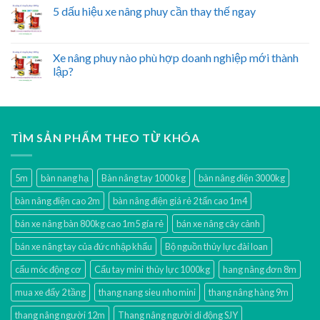
5 dấu hiệu xe nâng phuy cần thay thế ngay
Xe nâng phuy nào phù hợp doanh nghiệp mới thành
lập?
TÌM SẢN PHẨM THEO TỪ KHÓA
5m
bàn nang hạ
Bàn nâng tay 1000 kg
bàn nâng điện 3000kg
bàn nâng điện cao 2m
bàn nâng điện giá rẻ 2 tấn cao 1m4
bán xe nâng bàn 800kg cao 1m5 gía rẻ
bán xe nâng cây cảnh
bán xe nâng tay của đức nhập khẩu
Bộ nguồn thủy lực đài loan
cẩu móc động cơ
Cẩu tay mini thủy lực 1000kg
hang nâng đơn 8m
mua xe đẩy 2 tầng
thang nang sieu nho mini
thang nâng hàng 9m
thang nâng người 12m
Thang nâng người di động SJY