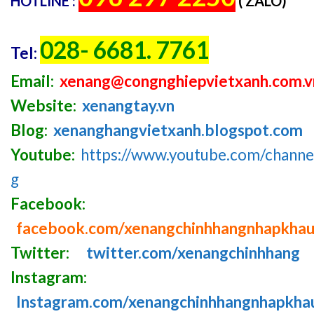
HOTLINE :
( ZALO)
028- 6681. 7761
Tel:
Email:
xenang@congnghiepvietxanh.com.v
Website:
xenangtay.vn
Blog:
xenanghangvietxanh.blogspot.com
Youtube:
https://www.youtube.com/chan
g
Facebook:
facebook.com/xenangchinhhangnhapkha
Twitter:
twitter.com/xenangchinhhang
Instagram:
Instagram.com/xenangchinhhangnhapkha