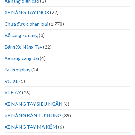
Xe nâng điện cao
(3)
XE NÂNG TAY INOX
(22)
Chưa được phân loại
(1.778)
Bộ càng xe nâng
(3)
Bánh Xe Nâng Tay
(22)
Xe nâng càng dài
(4)
Bộ kẹp phuy
(24)
VÕ XE
(5)
XE ĐẨY
(36)
XE NÂNG TAY SIÊU NGẮN
(6)
XE NÂNG BÁN TỰ ĐỘNG
(39)
XE NÂNG TAY MẠ KẼM
(6)