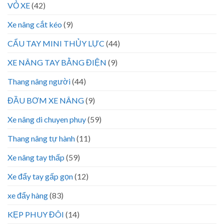
VỎ XE
(42)
Xe nâng cắt kéo
(9)
CẨU TAY MINI THỦY LỰC
(44)
XE NÂNG TAY BẰNG ĐIỆN
(9)
Thang nâng người
(44)
ĐẦU BƠM XE NÂNG
(9)
Xe nâng di chuyen phuy
(59)
Thang nâng tự hành
(11)
Xe nâng tay thấp
(59)
Xe đẩy tay gấp gọn
(12)
xe đẩy hàng
(83)
KẸP PHUY ĐÔI
(14)