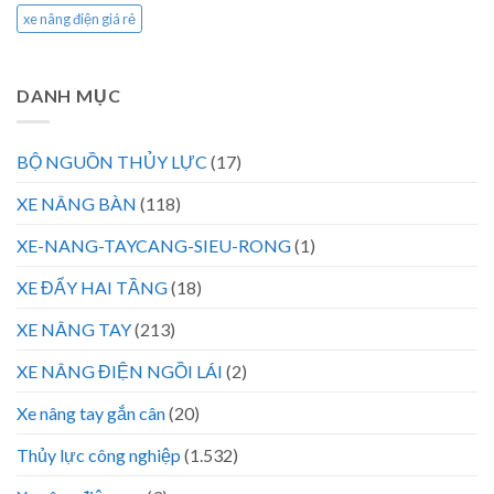
xe nâng điện giá rẻ
DANH MỤC
BỘ NGUỒN THỦY LỰC
(17)
XE NÂNG BÀN
(118)
XE-NANG-TAYCANG-SIEU-RONG
(1)
XE ĐẨY HAI TẦNG
(18)
XE NÂNG TAY
(213)
XE NÂNG ĐIỆN NGỒI LÁI
(2)
Xe nâng tay gắn cân
(20)
Thủy lực công nghiệp
(1.532)