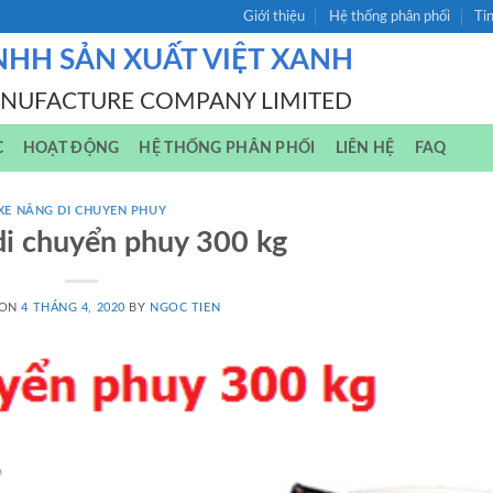
Giới thiệu
Hệ thống phân phối
Ti
NHH SẢN XUẤT VIỆT XANH
ANUFACTURE COMPANY LIMITED
C
HOẠT ĐỘNG
HỆ THỐNG PHÂN PHỐI
LIÊN HỆ
FAQ
XE NÂNG DI CHUYEN PHUY
di chuyển phuy 300 kg
 ON
4 THÁNG 4, 2020
BY
NGOC TIEN