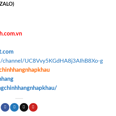
 ZALO)
h.com.vn
t.com
om/channel/UC8Vvy5KGdHA8j3AIhB8Xo-g
chinhhangnhapkhau
hhang
ngchinhhangnhapkhau/