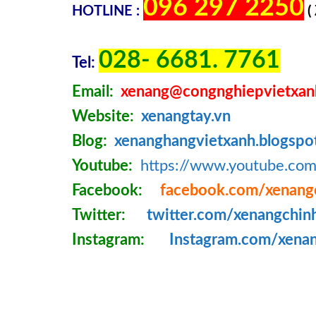
096 297 2250
HOTLINE :
(
028- 6681. 7761
Tel:
Email:
xenang@congnghiepvietxan
Website:
xenangtay.vn
Blog:
xenanghangvietxanh.blogspo
Youtube:
https://www.youtube.c
Facebook:
facebook.com/xenang
Twitter:
twitter.com/xenangchin
Instagram:
Instagram.com/xena