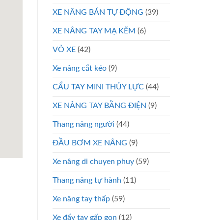
XE NÂNG BÁN TỰ ĐỘNG
(39)
XE NÂNG TAY MẠ KẼM
(6)
VỎ XE
(42)
Xe nâng cắt kéo
(9)
CẨU TAY MINI THỦY LỰC
(44)
XE NÂNG TAY BẰNG ĐIỆN
(9)
Thang nâng người
(44)
ĐẦU BƠM XE NÂNG
(9)
Xe nâng di chuyen phuy
(59)
Thang nâng tự hành
(11)
Xe nâng tay thấp
(59)
Xe đẩy tay gấp gọn
(12)