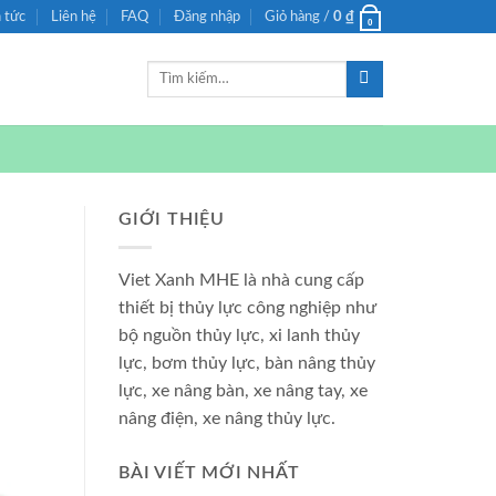
n tức
Liên hệ
FAQ
Đăng nhập
Giỏ hàng /
0
₫
0
Tìm
kiếm:
GIỚI THIỆU
Viet Xanh MHE là nhà cung cấp
thiết bị thủy lực công nghiệp như
bộ nguồn thủy lực, xi lanh thủy
lực, bơm thủy lực, bàn nâng thủy
lực, xe nâng bàn, xe nâng tay, xe
nâng điện, xe nâng thủy lực.
BÀI VIẾT MỚI NHẤT