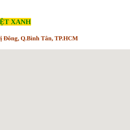
IỆT XANH
Trị Đông, Q.Bình Tân, TP.HCM