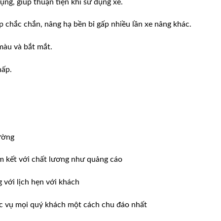
ng, giúp thuận tiện khi sử dụng xe.
 chắc chắn, nâng hạ bền bỉ gấp nhiều lần xe nâng khác.
màu và bắt mắt.
hấp.
ường
m kết với chất lương như quảng cáo
ới lịch hẹn với khách
̣c vụ mọi quý khách một cách chu đáo nhất