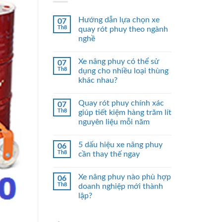
Hướng dẫn lựa chọn xe
07
Th8
quay rót phuy theo ngành
nghề
Xe nâng phuy có thể sử
07
Th8
dụng cho nhiều loại thùng
khác nhau?
Quay rót phuy chính xác
07
Th8
giúp tiết kiệm hàng trăm lít
nguyên liệu mỗi năm
5 dấu hiệu xe nâng phuy
06
Th8
cần thay thế ngay
Xe nâng phuy nào phù hợp
06
Th8
doanh nghiệp mới thành
lập?