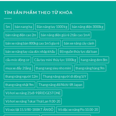
TÌM SẢN PHẨM THEO TỪ KHÓA
5m
bàn nang hạ
Bàn nâng tay 1000 kg
bàn nâng điện 3000kg
bàn nâng điện cao 2m
bàn nâng điện giá rẻ 2 tấn cao 1m4
bán xe nâng bàn 800kg cao 1m5 gía rẻ
bán xe nâng cây cảnh
bán xe nâng tay của đức nhập khẩu
Bộ nguồn thủy lực đài loan
cẩu móc động cơ
Cẩu tay mini thủy lực 1000kg
hang nâng đơn 8m
mua xe đẩy 2 tầng
thang nang sieu nho mini
thang nâng hàng 9m
thang nâng người 12m
Thang nâng người di động SJY
thang nâng nhật 9m
Thang nâng đôi Nichi-lift Japan
Vỏ hơi xe nâng 21x8-9 BRIDGESTONE
Vỏ hơi xe nâng Tokai Thái Lan 9.00-20
Vỏ xúc lật 15.5/80-18 BKT ẤN ĐỘ
Vỏ đặc xe nâng Pio 10.00-20