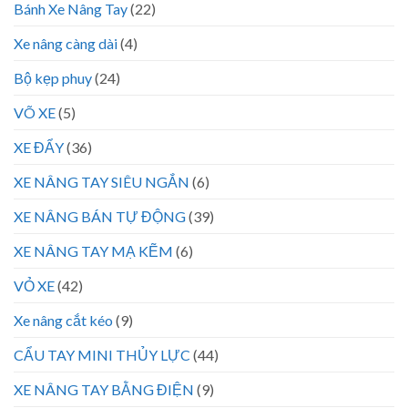
Bánh Xe Nâng Tay
(22)
Xe nâng càng dài
(4)
Bộ kẹp phuy
(24)
VÕ XE
(5)
XE ĐẨY
(36)
XE NÂNG TAY SIÊU NGẮN
(6)
XE NÂNG BÁN TỰ ĐỘNG
(39)
XE NÂNG TAY MẠ KẼM
(6)
VỎ XE
(42)
Xe nâng cắt kéo
(9)
CẨU TAY MINI THỦY LỰC
(44)
XE NÂNG TAY BẰNG ĐIỆN
(9)