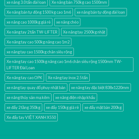
xe nâng 3.0 tấn đài loan
Xe nâng bàn 750kg cao 1500mm
Xe nâng bán tự động 1500 kg cao 1m6
xe nâng bán tự động đài loan
xe nâng cao 1000kg giá rẻ
xe nâng chéo
Xe nâng tay 2 tấn TW-LIFTER
Xe nâng tay 2500kg nhật
Xe nâng tay cao 500kg nâng cao 1m2
xe nâng tay cao 1500kg chân siêu rộng
Xe nâng tay cao 1500kg nâng cao 1m6 chân siêu rộng 1500mm TW-
LIFTER Đài Loan
Xe nâng tay cao OPK
Xe nâng tay inox 2.5 tấn
xe nâng tay quay đổ phuy nhật bản
xe nâng tay đặc biệt 838x1220mm
xe nâng thủy sản mạ kẽm
xe nâng điện nhập khấu
xe đẩy 2 tầng 350kg
xe đẩy 150kg giá rẻ
xe đẩy mặt bàn 200kg
Xe đẩy tay VIỆT XANH X550