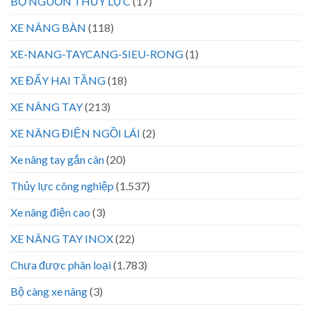
BỘ NGUỒN THỦY LỰC
(17)
XE NÂNG BÀN
(118)
XE-NANG-TAYCANG-SIEU-RONG
(1)
XE ĐẨY HAI TẦNG
(18)
XE NÂNG TAY
(213)
XE NÂNG ĐIỆN NGỒI LÁI
(2)
Xe nâng tay gắn cân
(20)
Thủy lực công nghiệp
(1.537)
Xe nâng điện cao
(3)
XE NÂNG TAY INOX
(22)
Chưa được phân loại
(1.783)
Bộ càng xe nâng
(3)