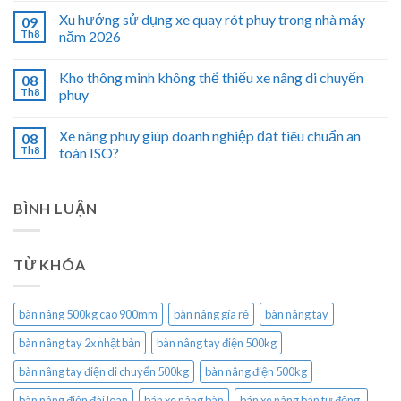
Xu hướng sử dụng xe quay rót phuy trong nhà máy
09
Th8
năm 2026
Kho thông minh không thể thiếu xe nâng di chuyển
08
Th8
phuy
Xe nâng phuy giúp doanh nghiệp đạt tiêu chuẩn an
08
Th8
toàn ISO?
BÌNH LUẬN
TỪ KHÓA
bàn nâng 500kg cao 900mm
bàn nâng gía rẻ
bàn nâng tay
bàn nâng tay 2x nhật bản
bàn nâng tay điện 500kg
bàn nâng tay điện di chuyển 500kg
bàn nâng điện 500kg
bàn nâng điện đài loan
bán xe nâng bàn
bán xe nâng bán tự động.