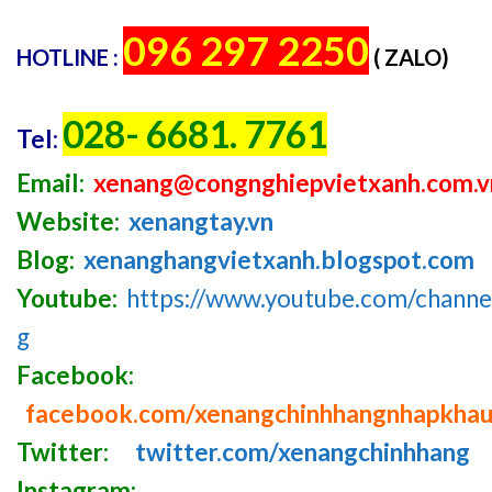
096 297 2250
HOTLINE :
( ZALO)
028- 6681. 7761
Tel:
Email:
xenang@congnghiepvietxanh.com.v
Website:
xenangtay.vn
Blog:
xenanghangvietxanh.blogspot.com
Youtube:
https://www.youtube.com/chan
g
Facebook:
facebook.com/xenangchinhhangnhapkha
Twitter:
twitter.com/xenangchinhhang
Instagram: