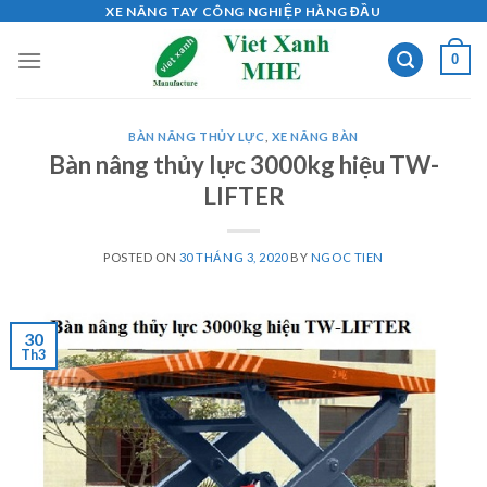
Skip
XE NÂNG TAY CÔNG NGHIỆP HÀNG ĐẦU
to
0
content
BÀN NÂNG THỦY LỰC
,
XE NÂNG BÀN
Bàn nâng thủy lực 3000kg hiệu TW-
LIFTER
POSTED ON
30 THÁNG 3, 2020
BY
NGOC TIEN
30
Th3