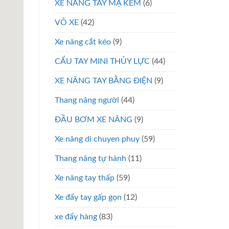
XE NÂNG TAY MẠ KẼM
(6)
VỎ XE
(42)
Xe nâng cắt kéo
(9)
CẨU TAY MINI THỦY LỰC
(44)
XE NÂNG TAY BẰNG ĐIỆN
(9)
Thang nâng người
(44)
ĐẦU BƠM XE NÂNG
(9)
Xe nâng di chuyen phuy
(59)
Thang nâng tự hành
(11)
Xe nâng tay thấp
(59)
Xe đẩy tay gấp gọn
(12)
xe đẩy hàng
(83)