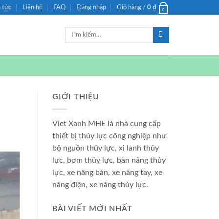
n tức
Liên hệ
FAQ
Đăng nhập
Giỏ hàng /
0
₫
0
Tìm
kiếm:
GIỚI THIỆU
Viet Xanh MHE là nhà cung cấp
thiết bị thủy lực công nghiệp như
bộ nguồn thủy lực, xi lanh thủy
lực, bơm thủy lực, bàn nâng thủy
lực, xe nâng bàn, xe nâng tay, xe
nâng điện, xe nâng thủy lực.
BÀI VIẾT MỚI NHẤT