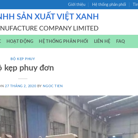
Giới thiệu
Hệ thống phân phối
Ti
NHH SẢN XUẤT VIỆT XANH
ANUFACTURE COMPANY LIMITED
C
HOẠT ĐỘNG
HỆ THỐNG PHÂN PHỐI
LIÊN HỆ
FAQ
BỘ KẸP PHUY
 kẹp phuy đơn
 ON
27 THÁNG 2, 2020
BY
NGOC TIEN