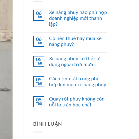
Xe nâng phuy nào phù hợp
06
Th8
doanh nghiệp mới thành
lập?
Có nên thuê hay mua xe
06
Th8
nâng phuy?
Xe nâng phuy có thể sử
05
Th8
dụng ngoài trời mưa?
Cách tính tải trọng phù
05
Th8
hợp khi mua xe nâng phuy
Quay rót phuy không còn
05
Th8
nỗi lo tràn hóa chất
BÌNH LUẬN