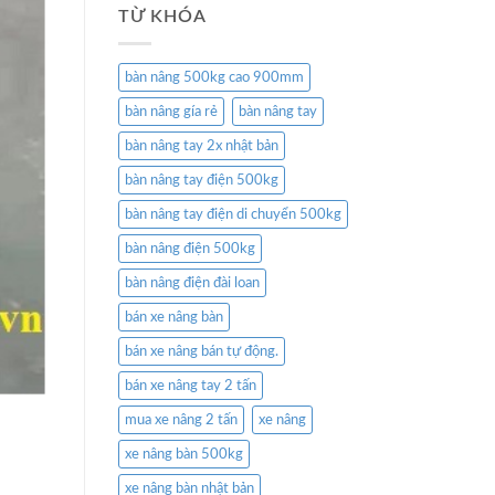
TỪ KHÓA
bàn nâng 500kg cao 900mm
bàn nâng gía rẻ
bàn nâng tay
bàn nâng tay 2x nhật bản
bàn nâng tay điện 500kg
bàn nâng tay điện di chuyển 500kg
bàn nâng điện 500kg
bàn nâng điện đài loan
bán xe nâng bàn
bán xe nâng bán tự động.
bán xe nâng tay 2 tấn
mua xe nâng 2 tấn
xe nâng
xe nâng bàn 500kg
xe nâng bàn nhật bản