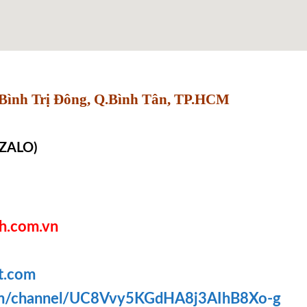
Bình Trị Đông, Q.Bình Tân, TP.HCM
 ZALO)
h.com.vn
t.com
om/channel/UC8Vvy5KGdHA8j3AIhB8Xo-g