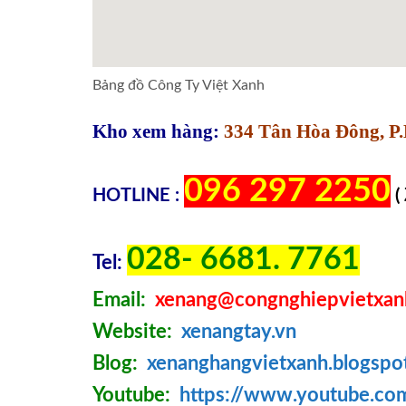
Bảng đồ Công Ty Việt Xanh
Kho xem hàng:
334 Tân Hòa Đông, P.
096 297 2250
HOTLINE :
(
028- 6681. 7761
Tel:
Email:
xenang@congnghiepvietxan
Website:
xenangtay.vn
Blog:
xenanghangvietxanh.blogspo
Youtube:
https://www.youtube.c