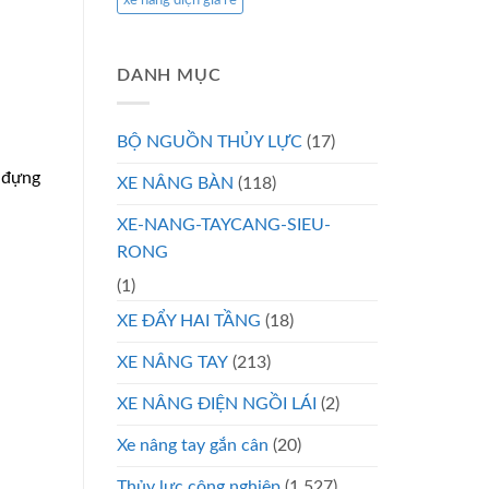
xe nâng điện giá rẻ
DANH MỤC
BỘ NGUỒN THỦY LỰC
(17)
a đựng
XE NÂNG BÀN
(118)
XE-NANG-TAYCANG-SIEU-
RONG
(1)
XE ĐẨY HAI TẦNG
(18)
XE NÂNG TAY
(213)
XE NÂNG ĐIỆN NGỒI LÁI
(2)
Xe nâng tay gắn cân
(20)
Thủy lực công nghiệp
(1.527)