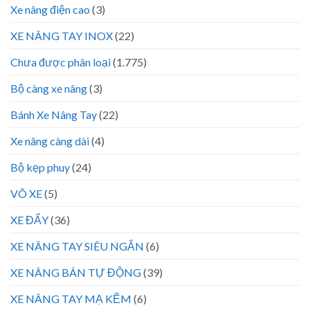
Xe nâng điện cao
(3)
XE NÂNG TAY INOX
(22)
Chưa được phân loại
(1.775)
Bộ càng xe nâng
(3)
Bánh Xe Nâng Tay
(22)
Xe nâng càng dài
(4)
Bộ kẹp phuy
(24)
VÕ XE
(5)
XE ĐẨY
(36)
XE NÂNG TAY SIÊU NGẮN
(6)
XE NÂNG BÁN TỰ ĐỘNG
(39)
XE NÂNG TAY MẠ KẼM
(6)