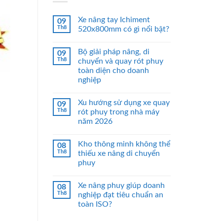
Xe nâng tay Ichiment
09
Th8
520x800mm có gì nổi bật?
Bộ giải pháp nâng, di
09
Th8
chuyển và quay rót phuy
toàn diện cho doanh
nghiệp
Xu hướng sử dụng xe quay
09
Th8
rót phuy trong nhà máy
năm 2026
Kho thông minh không thể
08
Th8
thiếu xe nâng di chuyển
phuy
Xe nâng phuy giúp doanh
08
Th8
nghiệp đạt tiêu chuẩn an
toàn ISO?