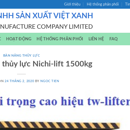
Giới thiệu
Hệ thống phân phối
Ti
NHH SẢN XUẤT VIỆT XANH
ANUFACTURE COMPANY LIMITED
C
HOẠT ĐỘNG
HỆ THỐNG PHÂN PHỐI
LIÊN HỆ
FAQ
BÀN NÂNG THỦY LỰC
 thủy lực Nichi-lift 1500kg
 ON
24 THÁNG 2, 2020
BY
NGOC TIEN