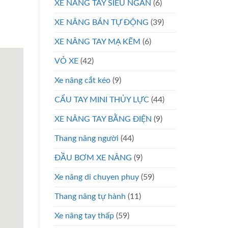
XE NÂNG TAY SIÊU NGẮN
(6)
XE NÂNG BÁN TỰ ĐỘNG
(39)
XE NÂNG TAY MẠ KẼM
(6)
VỎ XE
(42)
Xe nâng cắt kéo
(9)
CẨU TAY MINI THỦY LỰC
(44)
XE NÂNG TAY BẰNG ĐIỆN
(9)
Thang nâng người
(44)
ĐẦU BƠM XE NÂNG
(9)
Xe nâng di chuyen phuy
(59)
Thang nâng tự hành
(11)
Xe nâng tay thấp
(59)