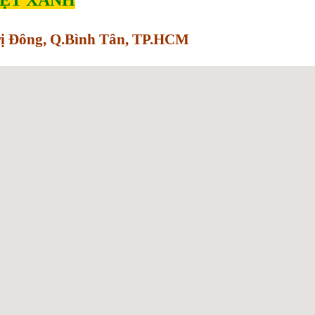
Trị Đông, Q.Bình Tân, TP.HCM