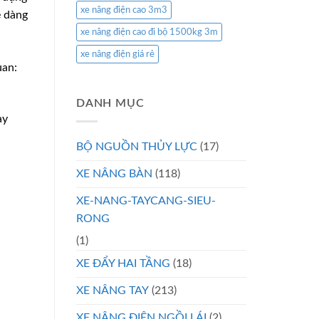
xe nâng điện cao 3m3
ễ dàng
xe nâng điện cao đi bộ 1500kg 3m
xe nâng điện giá rẻ
uan:
DANH MỤC
ày
BỘ NGUỒN THỦY LỰC
(17)
XE NÂNG BÀN
(118)
XE-NANG-TAYCANG-SIEU-
RONG
(1)
XE ĐẨY HAI TẦNG
(18)
XE NÂNG TAY
(213)
XE NÂNG ĐIỆN NGỒI LÁI
(2)