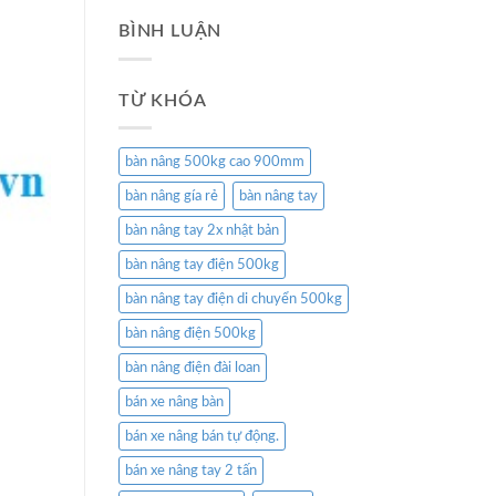
BÌNH LUẬN
TỪ KHÓA
bàn nâng 500kg cao 900mm
bàn nâng gía rẻ
bàn nâng tay
bàn nâng tay 2x nhật bản
bàn nâng tay điện 500kg
bàn nâng tay điện di chuyển 500kg
bàn nâng điện 500kg
bàn nâng điện đài loan
bán xe nâng bàn
bán xe nâng bán tự động.
bán xe nâng tay 2 tấn