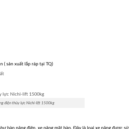
( sản xuất lắp ráp tại TQ)
ất
g điện thủy lực Nichi-lift 1500kg
như bàn nâng điện, xe nâng mặt bàn. Đây là loại xe nâng được s