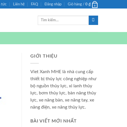
n tức
Liên hệ
FAQ
Đăng nhập
Giỏ hàng /
0
₫
0
Tìm
kiếm:
GIỚI THIỆU
Viet Xanh MHE là nhà cung cấp
thiết bị thủy lực công nghiệp như
bộ nguồn thủy lực, xi lanh thủy
lực, bơm thủy lực, bàn nâng thủy
lực, xe nâng bàn, xe nâng tay, xe
nâng điện, xe nâng thủy lực.
BÀI VIẾT MỚI NHẤT